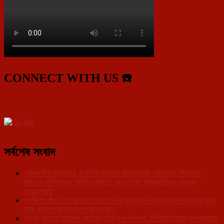
CONNECT WITH US ☎️
সর্বশেষ সংবাদ
গৌরাঙ্গটিলা বিদ্যালয়ে এলপিজি গ্যাসের পাসবই চুরির অভিযোগ, শিক্ষকের
বিরুদ্ধে দৃষ্টান্তমূলক শাস্তির দাবিতে জেলা শিক্ষা আধিকারিকের দ্বারস্থ
এসএফআই
স্বামী নিখোঁজ, সাত বছরের মেয়েকে নিয়ে অসহায় দিন কাটাচ্ছেন কলাছড়ার রুমা
দাস, প্রশাসনের হস্তক্ষেপের আবেদন
থাইবুং বাজারে বিজেপির প্রতিবাদ মিছিল ও পথসভা, সিপিআইএমের অপপ্রচারের