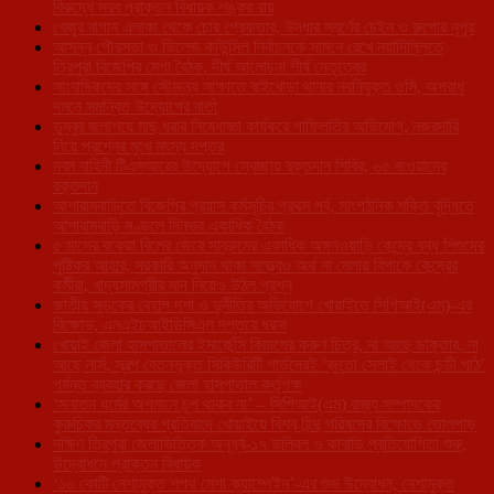
বিরুদ্ধে সরব প্রাক্তন বিধায়ক শঙ্কর রায়
খেজুর বাগান এলাকা থেকে চোর গ্রেফতার, উদ্ধার স্বর্ণের চেইন ও রুপোর নূপুর
আসন্ন পৌরসভা ও ভিলেজ কাউন্সিল নির্বাচনকে সামনে রেখে নয়াদিল্লিতে
ত্রিপুরা বিজেপির মেগা বৈঠক, দীর্ঘ আলোচনা শীর্ষ নেতৃত্বের
সাংবাদিকদের সঙ্গে সৌজন্য সাক্ষাতে বাইখোড়া থানার নবনিযুক্ত ওসি, অপরাধ
দমনে সমন্বিত উদ্যোগের বার্তা
ডুম্বুর জলাশয়ে মাছ ধরার নিষেধাজ্ঞা কার্যকরে গাফিলতির অভিযোগ, নজরদারি
নিয়ে প্রশ্নের মুখে মৎস্য দপ্তর
নবম বাহিনী টিএসআরের উদ্যোগে স্বেচ্ছায় রক্তদান শিবির, ৬৫ জওয়ানের
রক্তদান
আশারামবাড়িতে বিজেপির প্রয়াস কর্মসূচির প্রথম পর্ব, সাংগঠনিক শক্তি বৃদ্ধিতে
আশারামবাড়ি মণ্ডলে দিনভর একাধিক বৈঠক
৫ মাসের বকেয়া বিলের জেরে সাব্রুমের একাধিক অঙ্গনওয়াড়ি কেন্দ্রে বন্ধ শিশুদের
পুষ্টিকর আহার, সরকারি অনুদান থাকা সত্ত্বেও অর্থ না মেলায় বিপাকে কেন্দ্রের
কর্মীরা, খাদ্যসামগ্রীর মান নিয়েও উঠল প্রশ্ন
জাতীয় সড়কের বেহাল দশা ও দুর্নীতির অভিযোগে খোয়াইতে সিপিআই(এম)-এর
বিক্ষোভ, এনএইচআইডিসিএল দপ্তরে ধরনা
খোয়াই জেলা হাসপাতালের ইমার্জেন্সি বিভাগের করুণ চিত্র, না আছে ডাক্তার, না
আছে নার্স, স্বল্প বেতনভূক্ত সিকিউরিটি গার্ডদেরই ‘জুতো সেলাই থেকে চন্ডী পাঠ’
পর্যন্ত ব্যবহার করছে জেলা হাসপাতাল কর্তৃপক্ষ
‘সনাতন ধর্মের অপমানে চুপ থাকব না’ – সিপিআই(এম) রাজ্য সম্পাদকের
কুরুচিকর মন্তব্যের প্রতিবাদে খোয়াইয়ে বিশ্ব হিন্দু পরিষদের বিক্ষোভে তোলপাড়
দক্ষিণ ত্রিপুরা জেলাভিত্তিক অনূর্ধ্ব-১৭ ভলিবল ও কাবাডি প্রতিযোগিতা শুরু,
উদ্বোধনে প্রাক্তন বিধায়ক
‘১০ কোটি নেশামুক্ত শপথ মেগা ক্যাম্পেইন’-এর শুভ উদ্বোধন, নেশামুক্ত