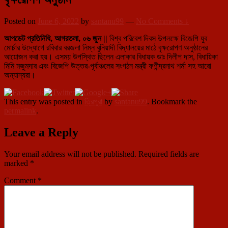
Posted on
June 6, 2022
by
santanu99
—
No Comments ↓
আপডেট প্রতিনিধি, আগরতলা, ০৬ জুন ||
বিশ্ব পরিবেশ দিবস উপলক্ষে বিজেপি যুব
মোর্চার উদ্যোগে রবিবার বরজলা নিম্ন বুনিয়াদী বিদ্যালয়ের মাঠে বৃক্ষরোপণ অনুষ্ঠানের
আয়োজন করা হয়। এসময় উপস্থিত ছিলেন এলাকার বিধায়ক ডাঃ দিলীপ দাস, বিধায়িকা
মিমি মজুমদার এবং বিজেপি উত্তর-পূর্বাঞ্চলের সংগঠন মন্ত্রী ফণীন্দ্রনাথ শর্মা সহ আরো
অন্যান্যরা।
This entry was posted in
ত্রিপুরা
by
santanu99
. Bookmark the
permalink
.
Leave a Reply
Your email address will not be published.
Required fields are
marked
*
Comment
*