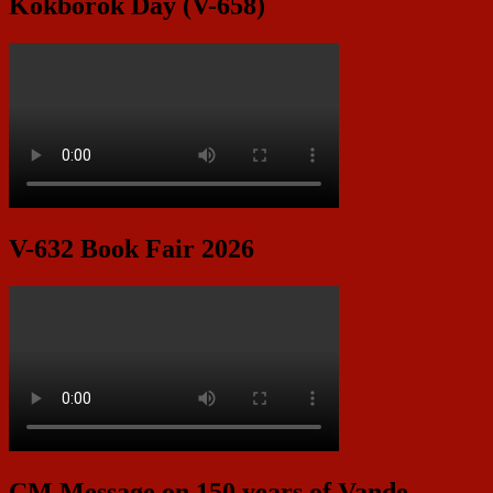
Kokborok Day (V-658)
V-632 Book Fair 2026
CM Message on 150 years of Vande