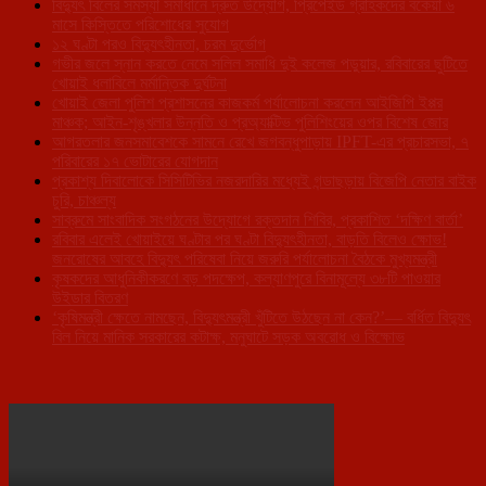
বিদ্যুৎ বিলের সমস্যা সমাধানে দ্রুত উদ্যোগ, প্রিপেইড গ্রাহকদের বকেয়া ৬
মাসে কিস্তিতে পরিশোধের সুযোগ
১২ ঘণ্টা পরও বিদ্যুৎহীনতা, চরম দুর্ভোগ
গভীর জলে স্নান করতে নেমে সলিল সমাধি দুই কলেজ পড়ুয়ার, রবিবারের ছুটিতে
খোয়াই ধলাবিলে মর্মান্তিক দুর্ঘটনা
খোয়াই জেলা পুলিশ প্রশাসনের কাজকর্ম পর্যালোচনা করলেন আইজিপি ইপ্পর
মাঞ্চক; আইন-শৃঙ্খলার উন্নতি ও প্রঅ্যাক্টিভ পুলিশিংয়ের ওপর বিশেষ জোর
আগরতলার জনসমাবেশকে সামনে রেখে জগবন্ধুপাড়ায় IPFT-এর প্রচারসভা, ৭
পরিবারের ১৭ ভোটারের যোগদান
প্রকাশ্য দিবালোকে সিসিটিভির নজরদারির মধ্যেই গন্ডাছড়ায় বিজেপি নেতার বাইক
চুরি, চাঞ্চল্য
সাব্রুমে সাংবাদিক সংগঠনের উদ্যোগে রক্তদান শিবির, প্রকাশিত ‘দক্ষিণ বার্তা’
রবিবার এলেই খোয়াইয়ে ঘণ্টার পর ঘণ্টা বিদ্যুৎহীনতা, বাড়তি বিলেও ক্ষোভ!
জনরোষের আবহে বিদ্যুৎ পরিষেবা নিয়ে জরুরি পর্যালোচনা বৈঠকে মুখ্যমন্ত্রী
কৃষকদের আধুনিকীকরণে বড় পদক্ষেপ, কল্যাণপুরে বিনামূল্যে ৩৮টি পাওয়ার
উইডার বিতরণ
‘কৃষিমন্ত্রী ক্ষেতে নামছেন, বিদ্যুৎমন্ত্রী খুঁটিতে উঠছেন না কেন?’— বর্ধিত বিদ্যুৎ
বিল নিয়ে মানিক সরকারের কটাক্ষ, মনুঘাটে সড়ক অবরোধ ও বিক্ষোভ