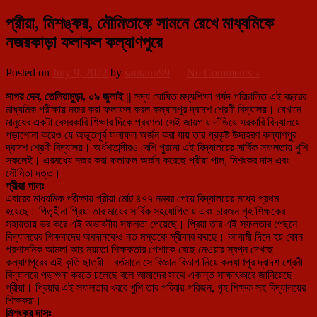
প্রীয়া, মিশঙ্কর, মৌমিতাকে সামনে রেখে মাধ্যমিকে
নজরকাড়া ফলাফল কল্যাণপুরে
Posted on
July 9, 2022
by
santanu99
—
No Comments ↓
সাগর দেব, তেলিয়ামুড়া, ০৯ জুলাই ||
সদ্য ঘোষিত মধ্যশিক্ষা পর্ষদ পরিচালিত এই বছরের
মাধ্যমিক পরীক্ষায় নজর করা ফলাফল করল কল্যানপুর দ্বাদশ শ্রেণী বিদ্যালয়। যেখানে
মানুষের একটা বেসরকারি শিক্ষার দিকে প্রবণতা সেই জায়গায় দাঁড়িয়ে সরকারি বিদ্যালয়ে
পড়াশোনা করেও যে অভূতপূর্ব ফলাফল অর্জন করা যায় তার প্রকৃষ্ট উদাহরণ কল্যাণপুর
দ্বাদশ শ্রেণী বিদ্যালয়। অর্ধশতাব্দীরও বেশি পুরনো এই বিদ্যালয়ের সার্বিক সফলতায় খুশি
সকলেই। এরমধ্যে নজর করা ফলাফল অর্জন করেছে প্রীয়া পাল, মিশংকর দাস এবং
মৌমিতা দত্ত।
প্রীয়া পালঃ
এবারের মাধ্যমিক পরীক্ষায় প্রীয়া মোট ৪৭৭ নম্বর পেয়ে বিদ্যালয়ের মধ্যে প্রথম
হয়েছে। পিতৃহীনা প্রিয়া তার মায়ের সার্বিক সহযোগিতায় এবং চারজন গৃহ শিক্ষকের
সহায়তায় ভর করে এই অভাবনীয় সফলতা পেয়েছে। প্রিয়া তার এই সফলতার পেছনে
বিদ্যালয়ের শিক্ষকদের অবদানকেও নত মস্তকে স্বীকার করছে। আগামী দিনে হয় কোন
প্রশাসনিক আমলা আর নয়তো শিক্ষকতার পেশাকে বেছে নেওয়ার স্বপ্ন দেখছে
কল্যাণপুরের এই কৃতি ছাত্রী। বর্তমানে সে বিজ্ঞান বিভাগ নিয়ে কল্যাণপুর দ্বাদশ শ্রেনী
বিদ্যালয়ে পড়াশুনা করতে চলেছে বলে আমাদের সাথে একান্ত সাক্ষাৎকারে জানিয়েছে
প্রীয়া। প্রিয়ার এই সফলতার খবরে খুশি তার পরিবার-পরিজন, গৃহ শিক্ষক সহ বিদ্যালয়ের
শিক্ষকরা।
মিশংকর দাসঃ