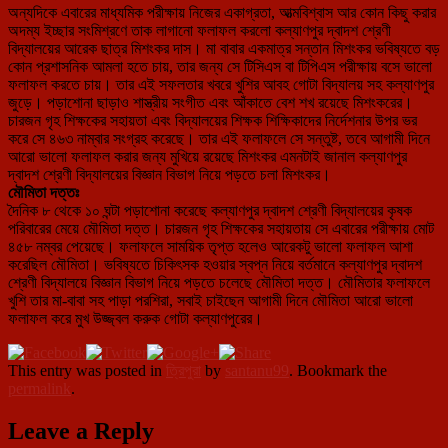
অন্যদিকে এবারের মাধ্যমিক পরীক্ষায় নিজের একাগ্রতা, আত্মবিশ্বাস আর কোন কিছু করার
অদম্য ইচ্ছার সংমিশ্রণে তাক লাগানো ফলাফল করলো কল্যাণপুর দ্বাদশ শ্রেণী
বিদ্যালয়ের আরেক ছাত্র মিশংকর দাস। মা বাবার একমাত্র সন্তান মিশংকর ভবিষ্যতে বড়
কোন প্রশাসনিক আমলা হতে চায়, তার জন্য সে টিসিএস বা টিপিএস পরীক্ষায় বসে ভালো
ফলাফল করতে চায়। তার এই সফলতার খবরে খুশির আবহ গোটা বিদ্যালয় সহ কল্যাণপুর
জুড়ে। পড়াশোনা ছাড়াও শাস্ত্রীয় সংগীত এবং আঁকাতে বেশ শখ রয়েছে মিশংকরের।
চারজন গৃহ শিক্ষকের সহায়তা এবং বিদ্যালয়ের শিক্ষক শিক্ষিকাদের নির্দেশনার উপর ভর
করে সে ৪৬৩ নাম্বার সংগ্রহ করেছে। তার এই ফলাফলে সে সন্তুষ্ট, তবে আগামী দিনে
আরো ভালো ফলাফল করার জন্য মুখিয়ে রয়েছে মিশংকর এমনটাই জানাল কল্যাণপুর
দ্বাদশ শ্রেণী বিদ্যালয়ের বিজ্ঞান বিভাগ নিয়ে পড়তে চলা মিশংকর।
মৌমিতা দত্তঃ
দৈনিক ৮ থেকে ১০ ঘন্টা পড়াশোনা করেছে কল্যাণপুর দ্বাদশ শ্রেণী বিদ্যালয়ের কৃষক
পরিবারের মেয়ে মৌমিতা দত্ত। চারজন গৃহ শিক্ষকের সহায়তায় সে এবারের পরীক্ষায় মোট
৪৫৮ নম্বর পেয়েছে। ফলাফলে সাময়িক তৃপ্ত হলেও আরেকটু ভালো ফলাফল আশা
করেছিল মৌমিতা। ভবিষ্যতে চিকিৎসক হওয়ার স্বপ্ন নিয়ে বর্তমানে কল্যাণপুর দ্বাদশ
শ্রেণী বিদ্যালয়ে বিজ্ঞান বিভাগ নিয়ে পড়তে চলেছে মৌমিতা দত্ত। মৌমিতার ফলাফলে
খুশি তার মা-বাবা সহ পাড়া পরশিরা, সবাই চাইছেন আগামী দিনে মৌমিতা আরো ভালো
ফলাফল করে মুখ উজ্জ্বল করুক গোটা কল্যাণপুরের।
This entry was posted in
ত্রিপুরা
by
santanu99
. Bookmark the
permalink
.
Leave a Reply