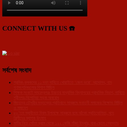
CONNECT WITH US ☎️
সর্বশেষ সংবাদ
শ্রমিক-কৃষকদের ১১ দফা দাবিতে খোয়াইতে ‘জেল ভরো’ আন্দোলন, বাম
গণসংগঠনগুলোর বিশাল মিছিল
শিক্ষক সংকটে সমরেন্দ্রগঞ্জ উচ্চতর মাধ্যমিক বিদ্যালয়ের প্রাথমিক বিভাগ, দাবিতে
শ্রীনগর-বিলোনিয়া সড়ক অবরোধ
জিতেন্দ্র চৌধুরীর মন্তব্যের প্রতিবাদে সাব্রুমে সনাতনী সমাজের বিক্ষোভ মিছিল
ও সমাবেশ
৮০’তম স্বাধীনতা দিবস উপলক্ষে সাব্রুমে বসে আঁকো প্রতিযোগিতা, খুদে
শিল্পীদের ব্যাপক উৎসাহ
মাটির নিচে পোঁতা ড্রাম থেকে ১২২ কেজি গাঁজা উদ্ধার, বাবা-ছেলে গ্রেপ্তার