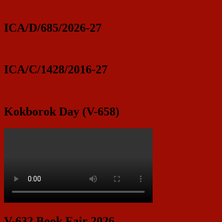
Sidebar
Widget
ICA/D/685/2026-27
Area
ICA/C/1428/2016-27
Kokborok Day (V-658)
V-632 Book Fair 2026