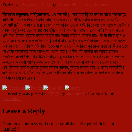
Posted on
August 2, 2023
by
santanu99
—
No Comments ↓
বিশ্বেশর মজুমদার, শান্তিরবাজার, ০২ আগস্ট ||
জোলাইবাড়িতে কাকার হাতে আক্রান্ত
ভাইপো। ঘটনার বিবরণে জানা যায়, মঙ্গলবার রাতে শান্তিরবাজার মহকুমার অন্তর্গত
জোলাইবাড়ী এলাকার বাসিন্দা রাকেশ নমঃ অফিস থেকে বাড়ী ফিরে এসে জানতে পারে উনার
কাকা অর্জুন নমঃ রাকেশ নমঃ এর স্ত্রীকে গালী গালাজ করছে। কেন গালী গালাজ করছে
এই কথা জানার প্রয়াস করলে অর্জুন নমঃ উনার ভাইপো রাকেশ নমঃ’কে দা দিয়ে মুখে ও
হাতে আঘাত করে বলে অভিযোগ। জানা যায়, অর্জুন নমঃ প্রতিনিয়ত এলাকায় উশৃঙ্খল
আচরন করে। তিনি প্রতিনিয়ত হাতে দা ও লোহার রড নিয়ে ঘুরাফেরা করেন। উনার হাতে
যে কেউ অক্রান্ত হবার আশঙ্কা থেকে যায়। এদিন এই ঘটনার পর আহত রাকেশ
নমঃ’কে জোলাইবাড়ী প্রাথমিক স্বাস্থ্য কেন্দ্রে নিয়ে গেলে সেখানে কর্তব্যরত চিকিৎসক
আহতের অবস্থা আশঙ্কাজনক দেখে শান্তিরবাজার জেলা হাসপাতালে রেফার করে।
এই ঘটনাসম্পর্কে সংবাদমাধ্যমের সামনে জানান, আহত রাকেশ নমঃ ও উনার সহধর্মীনি।
এই ঘটনার সাথে জরিতদের উপযুক্ত শাস্তির দাবী করলেন আহত রাকেশ নমঃ ও উনার
পরিবারের লোকজনেরা।
This entry was posted in
ত্রিপুরা
by
santanu99
. Bookmark the
permalink
.
Leave a Reply
Your email address will not be published.
Required fields are
marked
*