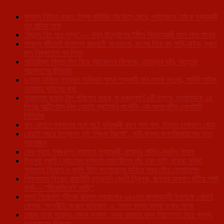
সুশাসন নিশ্চিত করতে টাস্ক মনিটরিং সিস্টেমে জোর, পর্যালোচনা বৈঠকে মুখ্যমন্ত্রী
ডাঃ মানিক সাহা
‘বিদ্যুৎ বিল হবে শূন্য!’— নতুন উদ্যোগের ইঙ্গিত বিদ্যুৎমন্ত্রী রতন লাল নাথের
সামান্য বৃষ্টিতেই জলমগ্ন রাজধানী আগরতলা, জলের নিচে বহু গাড়ি-বাইক, দ্রুত
জল নিষ্কাশনে পুর নিগম
অতিরিক্ত বিদ্যুৎ বিল নিয়ে গ্রাহকদের বিক্ষোভ, তদন্তের দাবি, বৃহত্তর
আন্দোলনের হুঁশিয়ারি
৯ দফা দাবিতে মহাকরণ অভিযান ক্ষুদ্র পণ্যবাহী যান চালক সংঘের, সার্কিট হাউজ
এলাকায় পুলিশের বাধা
পাহাড়সম বকেয়া বিল পরিশোধ করছে না গুরুত্বপূর্ণ ৬টি দপ্তর, প্রশাসনকে ১৫
দিনের আল্টিমেটাম দিল খোয়াই প্রাইমারি মার্কেটিং কো-অপারেটিভ সোসাইটি
লিমিটেড
ধান রোপণে কৃষকদের সঙ্গে মাঠে কৃষিমন্ত্রী রতন লাল নাথ, উন্নত চাষাবাদে জোর
খোয়াই শহরে উদ্বোধন দুই ‘পিঙ্ক টয়লেট’, নারী-বান্ধব জনপরিকাঠামোয় নতুন
সংযোজন
কের পূজায় উজ্জয়ন্ত প্রাসাদে মুখ্যমন্ত্রী, রাজ্যের শান্তি-সমৃদ্ধি কামনা
ত্রিপুরা গ্রামীণ ব্যাংকের কর্মকর্তা-কর্মচারীদের পাঁচ দফা দাবি, বকেয়া সুবিধা,
শূন্যপদে নিয়োগ ও বদলি নীতি সংশোধনের দাবিতে সরব যৌথ ফেডারেশন
শিক্ষকতায় ফিরেও রাজনীতি ছাড়েননি রেবতী ত্রিপুরা, জল্পনার অবসান ঘটিয়ে স্পষ্ট
বার্তা— “বিজেপিতেই আছি”
সন্ত শিরোমণি শ্রীগুরু রবিদাস মহারাজের ৬৫০তম জন্মজয়ন্তী উপলক্ষে খোয়াই
জেলায় ‘সম্প্রীতি সংকল্প অভিযান’ ও ‘কলস বন্ধন যাত্রা’র শুভ সূচনা
মেয়াদ থাকা সত্ত্বেও কেকে ফাঙ্গাস, নলুয়া বাজারে খাদ্য নিরাপত্তা নিয়ে প্রশ্ন,
জনস্বাস্থ্যে উদ্বেগ