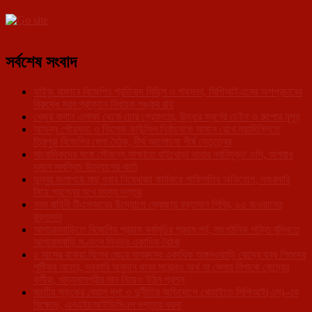
সর্বশেষ সংবাদ
থাইবুং বাজারে বিজেপির প্রতিবাদ মিছিল ও পথসভা, সিপিআইএমের অপপ্রচারের
বিরুদ্ধে সরব প্রাক্তন বিধায়ক শঙ্কর রায়
খেজুর বাগান এলাকা থেকে চোর গ্রেফতার, উদ্ধার স্বর্ণের চেইন ও রুপোর নূপুর
আসন্ন পৌরসভা ও ভিলেজ কাউন্সিল নির্বাচনকে সামনে রেখে নয়াদিল্লিতে
ত্রিপুরা বিজেপির মেগা বৈঠক, দীর্ঘ আলোচনা শীর্ষ নেতৃত্বের
সাংবাদিকদের সঙ্গে সৌজন্য সাক্ষাতে বাইখোড়া থানার নবনিযুক্ত ওসি, অপরাধ
দমনে সমন্বিত উদ্যোগের বার্তা
ডুম্বুর জলাশয়ে মাছ ধরার নিষেধাজ্ঞা কার্যকরে গাফিলতির অভিযোগ, নজরদারি
নিয়ে প্রশ্নের মুখে মৎস্য দপ্তর
নবম বাহিনী টিএসআরের উদ্যোগে স্বেচ্ছায় রক্তদান শিবির, ৬৫ জওয়ানের
রক্তদান
আশারামবাড়িতে বিজেপির প্রয়াস কর্মসূচির প্রথম পর্ব, সাংগঠনিক শক্তি বৃদ্ধিতে
আশারামবাড়ি মণ্ডলে দিনভর একাধিক বৈঠক
৫ মাসের বকেয়া বিলের জেরে সাব্রুমের একাধিক অঙ্গনওয়াড়ি কেন্দ্রে বন্ধ শিশুদের
পুষ্টিকর আহার, সরকারি অনুদান থাকা সত্ত্বেও অর্থ না মেলায় বিপাকে কেন্দ্রের
কর্মীরা, খাদ্যসামগ্রীর মান নিয়েও উঠল প্রশ্ন
জাতীয় সড়কের বেহাল দশা ও দুর্নীতির অভিযোগে খোয়াইতে সিপিআই(এম)-এর
বিক্ষোভ, এনএইচআইডিসিএল দপ্তরে ধরনা