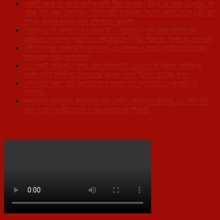
খোয়াই জেলা হাসপাতালের ইমার্জেন্সি বিভাগের করুণ চিত্র, না আছে ডাক্তার, না
আছে নার্স, স্বল্প বেতনভূক্ত সিকিউরিটি গার্ডদেরই ‘জুতো সেলাই থেকে চন্ডী পাঠ’
পর্যন্ত ব্যবহার করছে জেলা হাসপাতাল কর্তৃপক্ষ
‘সনাতন ধর্মের অপমানে চুপ থাকব না’ – সিপিআই(এম) রাজ্য সম্পাদকের
কুরুচিকর মন্তব্যের প্রতিবাদে খোয়াইয়ে বিশ্ব হিন্দু পরিষদের বিক্ষোভে তোলপাড়
দক্ষিণ ত্রিপুরা জেলাভিত্তিক অনূর্ধ্ব-১৭ ভলিবল ও কাবাডি প্রতিযোগিতা শুরু,
উদ্বোধনে প্রাক্তন বিধায়ক
‘১০ কোটি নেশামুক্ত শপথ মেগা ক্যাম্পেইন’-এর শুভ উদ্বোধন, নেশামুক্ত
সমাজ গঠনে সম্মিলিত উদ্যোগের আহ্বান, শপথ নিলেন শতাধিক মানুষ
লেফুঙ্গাতে পঞ্চাশ কানি জমিতে মেগা অয়েল পাম প্লানটেশন প্রোগ্রাম এর
প্রস্তুতি
মুখ্যমন্ত্রীর মন্তব্যের প্রতিবাদে সরব এসপিও পরিবারের মহিলারা, ১০ দফা দাবি
পূরণ না হলে জাতীয় সড়ক ও রেল অবরোধের হুঁশিয়ারি