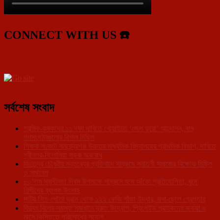
CONNECT WITH US ☎️
সর্বশেষ সংবাদ
শ্রমিক-কৃষকদের ১১ দফা দাবিতে খোয়াইতে ‘জেল ভরো’ আন্দোলন, বাম
গণসংগঠনগুলোর বিশাল মিছিল
শিক্ষক সংকটে সমরেন্দ্রগঞ্জ উচ্চতর মাধ্যমিক বিদ্যালয়ের প্রাথমিক বিভাগ, দাবিতে
শ্রীনগর-বিলোনিয়া সড়ক অবরোধ
জিতেন্দ্র চৌধুরীর মন্তব্যের প্রতিবাদে সাব্রুমে সনাতনী সমাজের বিক্ষোভ মিছিল
ও সমাবেশ
৮০’তম স্বাধীনতা দিবস উপলক্ষে সাব্রুমে বসে আঁকো প্রতিযোগিতা, খুদে
শিল্পীদের ব্যাপক উৎসাহ
মাটির নিচে পোঁতা ড্রাম থেকে ১২২ কেজি গাঁজা উদ্ধার, বাবা-ছেলে গ্রেপ্তার
বিদ্যুৎ বিলের সমস্যা সমাধানে দ্রুত উদ্যোগ, প্রিপেইড গ্রাহকদের বকেয়া ৬
মাসে কিস্তিতে পরিশোধের সুযোগ