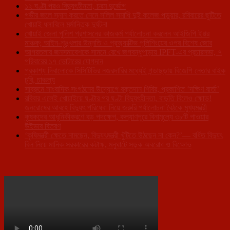
১২ ঘণ্টা পরও বিদ্যুৎহীনতা, চরম দুর্ভোগ
গভীর জলে স্নান করতে নেমে সলিল সমাধি দুই কলেজ পড়ুয়ার, রবিবারের ছুটিতে
খোয়াই ধলাবিলে মর্মান্তিক দুর্ঘটনা
খোয়াই জেলা পুলিশ প্রশাসনের কাজকর্ম পর্যালোচনা করলেন আইজিপি ইপ্পর
মাঞ্চক; আইন-শৃঙ্খলার উন্নতি ও প্রঅ্যাক্টিভ পুলিশিংয়ের ওপর বিশেষ জোর
আগরতলার জনসমাবেশকে সামনে রেখে জগবন্ধুপাড়ায় IPFT-এর প্রচারসভা, ৭
পরিবারের ১৭ ভোটারের যোগদান
প্রকাশ্য দিবালোকে সিসিটিভির নজরদারির মধ্যেই গন্ডাছড়ায় বিজেপি নেতার বাইক
চুরি, চাঞ্চল্য
সাব্রুমে সাংবাদিক সংগঠনের উদ্যোগে রক্তদান শিবির, প্রকাশিত ‘দক্ষিণ বার্তা’
রবিবার এলেই খোয়াইয়ে ঘণ্টার পর ঘণ্টা বিদ্যুৎহীনতা, বাড়তি বিলেও ক্ষোভ!
জনরোষের আবহে বিদ্যুৎ পরিষেবা নিয়ে জরুরি পর্যালোচনা বৈঠকে মুখ্যমন্ত্রী
কৃষকদের আধুনিকীকরণে বড় পদক্ষেপ, কল্যাণপুরে বিনামূল্যে ৩৮টি পাওয়ার
উইডার বিতরণ
‘কৃষিমন্ত্রী ক্ষেতে নামছেন, বিদ্যুৎমন্ত্রী খুঁটিতে উঠছেন না কেন?’— বর্ধিত বিদ্যুৎ
বিল নিয়ে মানিক সরকারের কটাক্ষ, মনুঘাটে সড়ক অবরোধ ও বিক্ষোভ