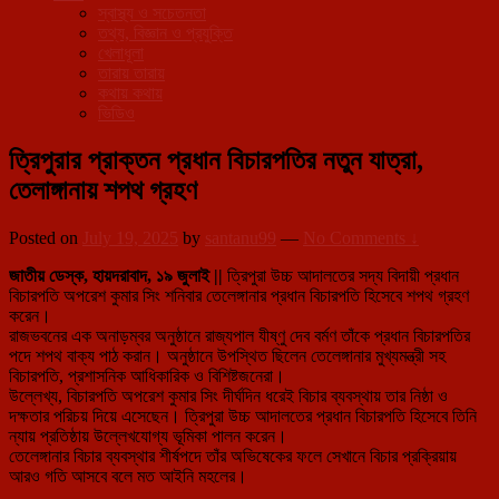
স্বাস্থ্য ও সচেতনতা
তথ্য, বিজ্ঞান ও প্রযুক্তি
খেলাধূলা
তারায় তারায়
কথায় কথায়
ভিডিও
ত্রিপুরার প্রাক্তন প্রধান বিচারপতির নতুন যাত্রা,
তেলাঙ্গানায় শপথ গ্রহণ
Posted on
July 19, 2025
by
santanu99
—
No Comments ↓
জাতীয় ডেস্ক, হায়দরাবাদ, ১৯ জুলাই ||
ত্রিপুরা উচ্চ আদালতের সদ্য বিদায়ী প্রধান
বিচারপতি অপরেশ কুমার সিং শনিবার তেলেঙ্গানার প্রধান বিচারপতি হিসেবে শপথ গ্রহণ
করেন।
রাজভবনের এক অনাড়ম্বর অনুষ্ঠানে রাজ্যপাল যীষ্ণু দেব বর্মণ তাঁকে প্রধান বিচারপতির
পদে শপথ বাক্য পাঠ করান। অনুষ্ঠানে উপস্থিত ছিলেন তেলেঙ্গানার মুখ্যমন্ত্রী সহ
বিচারপতি, প্রশাসনিক আধিকারিক ও বিশিষ্টজনেরা।
উল্লেখ্য, বিচারপতি অপরেশ কুমার সিং দীর্ঘদিন ধরেই বিচার ব্যবস্থায় তার নিষ্ঠা ও
দক্ষতার পরিচয় দিয়ে এসেছেন। ত্রিপুরা উচ্চ আদালতের প্রধান বিচারপতি হিসেবে তিনি
ন্যায় প্রতিষ্ঠায় উল্লেখযোগ্য ভূমিকা পালন করেন।
তেলেঙ্গানার বিচার ব্যবস্থার শীর্ষপদে তাঁর অভিষেকের ফলে সেখানে বিচার প্রক্রিয়ায়
আরও গতি আসবে বলে মত আইনি মহলের।