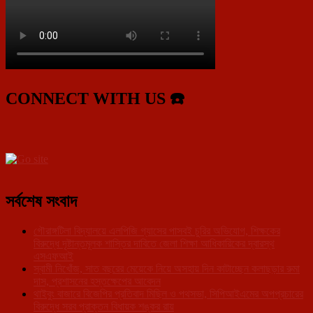
CONNECT WITH US ☎️
সর্বশেষ সংবাদ
গৌরাঙ্গটিলা বিদ্যালয়ে এলপিজি গ্যাসের পাসবই চুরির অভিযোগ, শিক্ষকের
বিরুদ্ধে দৃষ্টান্তমূলক শাস্তির দাবিতে জেলা শিক্ষা আধিকারিকের দ্বারস্থ
এসএফআই
স্বামী নিখোঁজ, সাত বছরের মেয়েকে নিয়ে অসহায় দিন কাটাচ্ছেন কলাছড়ার রুমা
দাস, প্রশাসনের হস্তক্ষেপের আবেদন
থাইবুং বাজারে বিজেপির প্রতিবাদ মিছিল ও পথসভা, সিপিআইএমের অপপ্রচারের
বিরুদ্ধে সরব প্রাক্তন বিধায়ক শঙ্কর রায়