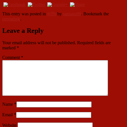
This entry was posted in
জাতীয়
by
santanu99
. Bookmark the
permalink
.
Leave a Reply
Your email address will not be published.
Required fields are
marked
*
Comment
*
Name
*
Email
*
Website