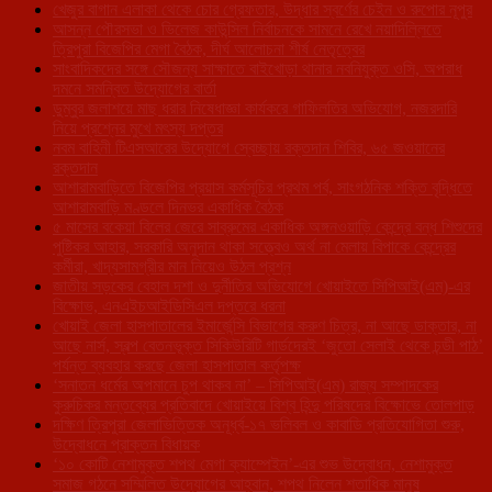
খেজুর বাগান এলাকা থেকে চোর গ্রেফতার, উদ্ধার স্বর্ণের চেইন ও রুপোর নূপুর
আসন্ন পৌরসভা ও ভিলেজ কাউন্সিল নির্বাচনকে সামনে রেখে নয়াদিল্লিতে
ত্রিপুরা বিজেপির মেগা বৈঠক, দীর্ঘ আলোচনা শীর্ষ নেতৃত্বের
সাংবাদিকদের সঙ্গে সৌজন্য সাক্ষাতে বাইখোড়া থানার নবনিযুক্ত ওসি, অপরাধ
দমনে সমন্বিত উদ্যোগের বার্তা
ডুম্বুর জলাশয়ে মাছ ধরার নিষেধাজ্ঞা কার্যকরে গাফিলতির অভিযোগ, নজরদারি
নিয়ে প্রশ্নের মুখে মৎস্য দপ্তর
নবম বাহিনী টিএসআরের উদ্যোগে স্বেচ্ছায় রক্তদান শিবির, ৬৫ জওয়ানের
রক্তদান
আশারামবাড়িতে বিজেপির প্রয়াস কর্মসূচির প্রথম পর্ব, সাংগঠনিক শক্তি বৃদ্ধিতে
আশারামবাড়ি মণ্ডলে দিনভর একাধিক বৈঠক
৫ মাসের বকেয়া বিলের জেরে সাব্রুমের একাধিক অঙ্গনওয়াড়ি কেন্দ্রে বন্ধ শিশুদের
পুষ্টিকর আহার, সরকারি অনুদান থাকা সত্ত্বেও অর্থ না মেলায় বিপাকে কেন্দ্রের
কর্মীরা, খাদ্যসামগ্রীর মান নিয়েও উঠল প্রশ্ন
জাতীয় সড়কের বেহাল দশা ও দুর্নীতির অভিযোগে খোয়াইতে সিপিআই(এম)-এর
বিক্ষোভ, এনএইচআইডিসিএল দপ্তরে ধরনা
খোয়াই জেলা হাসপাতালের ইমার্জেন্সি বিভাগের করুণ চিত্র, না আছে ডাক্তার, না
আছে নার্স, স্বল্প বেতনভূক্ত সিকিউরিটি গার্ডদেরই ‘জুতো সেলাই থেকে চন্ডী পাঠ’
পর্যন্ত ব্যবহার করছে জেলা হাসপাতাল কর্তৃপক্ষ
‘সনাতন ধর্মের অপমানে চুপ থাকব না’ – সিপিআই(এম) রাজ্য সম্পাদকের
কুরুচিকর মন্তব্যের প্রতিবাদে খোয়াইয়ে বিশ্ব হিন্দু পরিষদের বিক্ষোভে তোলপাড়
দক্ষিণ ত্রিপুরা জেলাভিত্তিক অনূর্ধ্ব-১৭ ভলিবল ও কাবাডি প্রতিযোগিতা শুরু,
উদ্বোধনে প্রাক্তন বিধায়ক
‘১০ কোটি নেশামুক্ত শপথ মেগা ক্যাম্পেইন’-এর শুভ উদ্বোধন, নেশামুক্ত
সমাজ গঠনে সম্মিলিত উদ্যোগের আহ্বান, শপথ নিলেন শতাধিক মানুষ