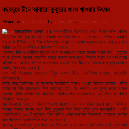
বছরঘুরে চীনে আবারো কুকুরের মাংস খাওয়ার উৎসব
Posted on
June 24, 2015
by
santanu99
—
No Comments ↓
আন্তর্জাতিক ডেস্ক ।।
পশুপ্রেমীদের বিক্ষোভের মধ্য দিয়েই দক্ষিণ-পশ্চিম
চীনে শুরু হল কুকুরের মাংস খাওয়ার বাৎসরিক উৎসব। সোমবার ও মঙ্গলবার গুয়াংক্সি
প্রদেশের ইউলিনে এই উৎসব উপলক্ষ্যে প্রায় ১০ হাজার কুকুরকে হত্যা করা হবে বলে
জানিয়েছে চীনের রাষ্ট্রীয় বার্তা সংস্থা সিনহুয়া।
প্রসঙ্গত, চীন ও কোরিয়ায় কুকুরের মাংস খাওয়ার চল রয়েছে কয়েক শতাব্দী ধরে। কুকুরের
মাংস গ্রীষ্মের গরমের মোকাবিলা করতে সাহায্য করে বলেও বিশ্বাস করেন ওই দেশগুলোর
বাসিন্
দাদের। এ কারণেই গত কয়েক বছর ধরে ইউলিনে রীতিমতো উৎসব করে কুকুরের মাংস
ও লিচু বিক্রি শুরু হয়েছে।
তবে এই উৎসবকে অত্যন্ত নিষ্ঠুর আখ্যা দিয়ে বিরোধিতায় নেমেছে পশুপ্রেমী
সংগঠনগুলো।
চলতি বছর ইউলিনের এই উৎসবের বিরোধিতায় সা়ড়াও পাওয়া গিয়েছে ভালোই। বৃটিশ
অভিনেতা রিকি জারভেইস, চীনা অভিনেতা ইয়াং মি, পপস্টার শেন কুনের মতো অনেক
তারকাও ইন্টারনেটভিত্তিক সামাজিক যোগাযোগের মাধ্যমগুলোতে এই উৎসবের প্রবল
বিরোধিতা করেছেন।
এই উৎসবের বিরুদ্ধে ভিডিও প্রকাশ করেছেন আর এক চীনা তারকা ফ্যান বিংবিং।
অনেক সময়েই উৎসব থেকে কিছু কুকুরকে কিনে নিয়ে মুক্তি দেন পশুপ্রেমীরা। এরই
ধারাবাহিকতায় ১০০টি কুকুরকে কিনে বাঁচিয়ে এবার সংবাদের শিরোনামে এসেছেন দেশটির
এক প্রাক্তন স্কুলশিক্ষিকা ইয়াং জিয়াউউন।
এদিকে, সমালোচনার মুখে পড়ে এই উৎসবের সাথে কোনো সংশ্লিষ্টতা নেই বলে দাবি