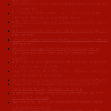
রেনুকা চাকমার অকাল প্রয়াণে শোকস্তব্ধ সাংস্কৃতিক অঙ্গন, শেষ শ্রদ্ধায় জুনি
রং ঢং কালচারাল টিম
‘দেশ বাঁচাও, মানুষ বাঁচাও’ স্লোগানে ১০ আগস্ট ‘জেল ভরো’ কর্মসূচি সফল
করার আহ্বান, বামপন্থী চার সংগঠনের সাংবাদিক সম্মেলন
স্বাধীনতা দিবস উপলক্ষে সিমান্তে পুলিশ-বিএসএফের যৌথ পেট্রলিং, নিরাপত্তা
জোরদার
গবাদি পশু ও বানরের অবাধ উৎপাতে অতিষ্ঠ খোয়াইবাসী, পশু আশ্রয়কেন্দ্র গড়ার
দাবিতে সরব জনতা
দক্ষিণ ত্রিপুরা জেলায় প্রশাসনিক প্রস্তুতি বৈঠক: ১২ আগস্ট আসছেন পঞ্চায়েত
মন্ত্রী কিশোর বর্মণ
গৌরাঙ্গটিলা বিদ্যালয়ে এলপিজি গ্যাসের পাসবই চুরির অভিযোগ, শিক্ষকের
বিরুদ্ধে দৃষ্টান্তমূলক শাস্তির দাবিতে জেলা শিক্ষা আধিকারিকের দ্বারস্থ
এসএফআই
স্বামী নিখোঁজ, সাত বছরের মেয়েকে নিয়ে অসহায় দিন কাটাচ্ছেন কলাছড়ার রুমা
দাস, প্রশাসনের হস্তক্ষেপের আবেদন
থাইবুং বাজারে বিজেপির প্রতিবাদ মিছিল ও পথসভা, সিপিআইএমের অপপ্রচারের
বিরুদ্ধে সরব প্রাক্তন বিধায়ক শঙ্কর রায়
খেজুর বাগান এলাকা থেকে চোর গ্রেফতার, উদ্ধার স্বর্ণের চেইন ও রুপোর নূপুর
আসন্ন পৌরসভা ও ভিলেজ কাউন্সিল নির্বাচনকে সামনে রেখে নয়াদিল্লিতে
ত্রিপুরা বিজেপির মেগা বৈঠক, দীর্ঘ আলোচনা শীর্ষ নেতৃত্বের
সাংবাদিকদের সঙ্গে সৌজন্য সাক্ষাতে বাইখোড়া থানার নবনিযুক্ত ওসি, অপরাধ
দমনে সমন্বিত উদ্যোগের বার্তা
ডুম্বুর জলাশয়ে মাছ ধরার নিষেধাজ্ঞা কার্যকরে গাফিলতির অভিযোগ, নজরদারি
নিয়ে প্রশ্নের মুখে মৎস্য দপ্তর