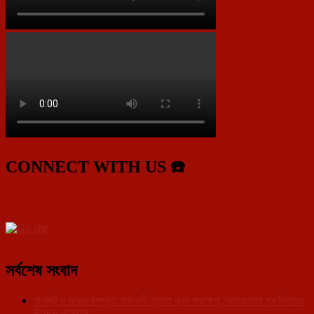
CONNECT WITH US ☎️
সর্বশেষ সংবাদ
যানজট ও জবরদখলমুক্ত রাজধানী গড়তে কড়া পদক্ষেপ, আগরতলায় পুর নিগমের
উচ্ছেদ অভিযান