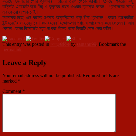
করেছে ইউলিনের পৌর প্রশাসন। তাদের তরফ থেকে জানানো হয়েছে, শহরের কিছু
বাসিন্দাই একজোট হয়ে লিচু ও কুকুরের মাংস খাওয়ার ব্যবস্থা করেন। প্রশাসনের সাথে
এর কোনো সম্পর্ক নেই।
অনেকের মতে, এই ধরনের উৎসবে অস্বস্তিতে পড়ে চীনা প্রশাসন। কারণ পশুপ্রেমীরা
ইন্টারনেটের সাহায্যে বেশ বড় ধরনের বিক্ষোভ-প্রতিবাদের আয়োজন করে ফেলেন। আর
কোনো ধরনের বিক্ষোভই সহ্য না করা চীনের পক্ষে বিষয়টি মেনে নেয়া কঠিন।
This entry was posted in
আন্তর্জাতিক
by
santanu99
. Bookmark the
permalink
.
Leave a Reply
Your email address will not be published.
Required fields are
marked
*
Comment
*