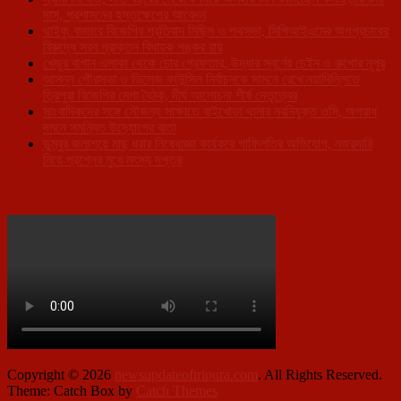
দাস, প্রশাসনের হস্তক্ষেপের আবেদন
থাইবুং বাজারে বিজেপির প্রতিবাদ মিছিল ও পথসভা, সিপিআইএমের অপপ্রচারের
বিরুদ্ধে সরব প্রাক্তন বিধায়ক শঙ্কর রায়
খেজুর বাগান এলাকা থেকে চোর গ্রেফতার, উদ্ধার স্বর্ণের চেইন ও রুপোর নূপুর
আসন্ন পৌরসভা ও ভিলেজ কাউন্সিল নির্বাচনকে সামনে রেখে নয়াদিল্লিতে
ত্রিপুরা বিজেপির মেগা বৈঠক, দীর্ঘ আলোচনা শীর্ষ নেতৃত্বের
সাংবাদিকদের সঙ্গে সৌজন্য সাক্ষাতে বাইখোড়া থানার নবনিযুক্ত ওসি, অপরাধ
দমনে সমন্বিত উদ্যোগের বার্তা
ডুম্বুর জলাশয়ে মাছ ধরার নিষেধাজ্ঞা কার্যকরে গাফিলতির অভিযোগ, নজরদারি
নিয়ে প্রশ্নের মুখে মৎস্য দপ্তর
Copyright © 2026
newsupdateoftripura.com
. All Rights Reserved.
Theme: Catch Box by
Catch Themes