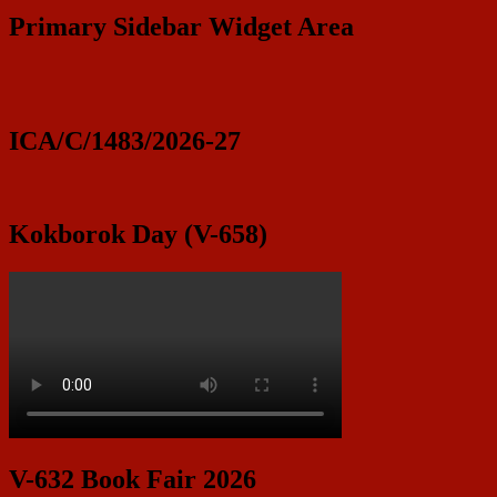
Primary Sidebar Widget Area
ICA/C/1483/2026-27
Kokborok Day (V-658)
V-632 Book Fair 2026