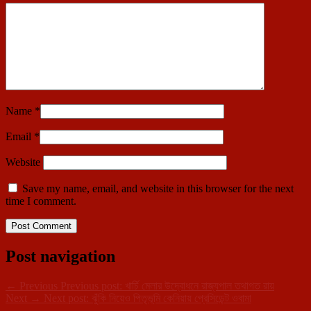
Name
*
Email
*
Website
Save my name, email, and website in this browser for the next
time I comment.
Post navigation
←
Previous
Previous post:
খার্চি মেলার উদ্বোধনে রাজ্যপাল তথাগত রায়
Next
→
Next post:
ঝুঁকি নিয়েও পিতৃভূমি কেনিয়ায় প্রেসিডেন্ট ওবামা