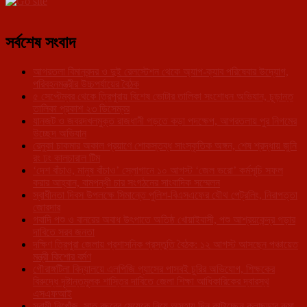
সর্বশেষ সংবাদ
আগরতলা বিমানবন্দর ও দুই রেলস্টেশন থেকে অ্যাপ-ক্যাব পরিষেবার উদ্যোগ,
পরিবহনমন্ত্রীর উচ্চপর্যায়ের বৈঠক
৫ সেপ্টেম্বর থেকে ত্রিপুরায় বিশেষ ভোটার তালিকা সংশোধন অভিযান, চূড়ান্ত
তালিকা প্রকাশ ২৩ ডিসেম্বর
যানজট ও জবরদখলমুক্ত রাজধানী গড়তে কড়া পদক্ষেপ, আগরতলায় পুর নিগমের
উচ্ছেদ অভিযান
রেনুকা চাকমার অকাল প্রয়াণে শোকস্তব্ধ সাংস্কৃতিক অঙ্গন, শেষ শ্রদ্ধায় জুনি
রং ঢং কালচারাল টিম
‘দেশ বাঁচাও, মানুষ বাঁচাও’ স্লোগানে ১০ আগস্ট ‘জেল ভরো’ কর্মসূচি সফল
করার আহ্বান, বামপন্থী চার সংগঠনের সাংবাদিক সম্মেলন
স্বাধীনতা দিবস উপলক্ষে সিমান্তে পুলিশ-বিএসএফের যৌথ পেট্রলিং, নিরাপত্তা
জোরদার
গবাদি পশু ও বানরের অবাধ উৎপাতে অতিষ্ঠ খোয়াইবাসী, পশু আশ্রয়কেন্দ্র গড়ার
দাবিতে সরব জনতা
দক্ষিণ ত্রিপুরা জেলায় প্রশাসনিক প্রস্তুতি বৈঠক: ১২ আগস্ট আসছেন পঞ্চায়েত
মন্ত্রী কিশোর বর্মণ
গৌরাঙ্গটিলা বিদ্যালয়ে এলপিজি গ্যাসের পাসবই চুরির অভিযোগ, শিক্ষকের
বিরুদ্ধে দৃষ্টান্তমূলক শাস্তির দাবিতে জেলা শিক্ষা আধিকারিকের দ্বারস্থ
এসএফআই
স্বামী নিখোঁজ, সাত বছরের মেয়েকে নিয়ে অসহায় দিন কাটাচ্ছেন কলাছড়ার রুমা