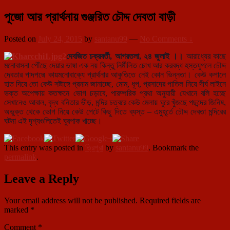
পূজো আর প্রার্থনায় গুঞ্জরিত চৌদ্দ দেবতা বাড়ী
Posted on
July 24, 2015
by
santanu99
—
No Comments ↓
দেবজিত চক্রবর্তী, আগরতলা, ২৪ জুলাই ।।
আরাধ্যের কাছে
মনোবাসনা পৌঁছে দেয়ার ভাষা এক নয় কিন্তু নির্মীলিত চোখ আর করবদ্ধ হস্তযুগলে চৌদ্দ
দেবতার পাদপদ্মে কায়মনোবাক্যে প্রার্থনার আকুতিতে নেই কোন ভিন্নতা। কেউ কপালে
হাত দিয়ে তো কেউ সষ্টাঙ্গে প্রনাম জানাচ্ছে, মোম, ধূপ, প্রসাদের পাতিল নিয়ে দীর্ঘ লাইনে
ভক্ত অপেক্ষায় কতক্ষনে ভোগ চড়াবে, পারম্পরিক প্রথা অনুযায়ী যেখানে বলি হচ্ছে
সেখানেও আবাল, বৃদ্ধ বনিতার ভীড়, মন্দির চত্বরে কেউ মেলায় ঘুরে খুঁজছে পছন্দের জিনিষ,
অভুক্ত থেকে ভোগ নিয়ে কেউ পেটে কিছু দিতে ব্যস্ত – এমুহূর্তে চৌদ্দ দেবতা মন্দিরের
ঘটনা এই দৃশ্যগুলিতেই ঘুরপাক খাচ্ছে।
This entry was posted in
ত্রিপুরা
by
santanu99
. Bookmark the
permalink
.
Leave a Reply
Your email address will not be published.
Required fields are
marked
*
Comment
*