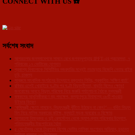
CONNECT WITH US ☎️
সর্বশেষ সংবাদ
আগরতলার জনসমাবেশকে সামনে রেখে জগবন্ধুপাড়ায় IPFT-এর প্রচারসভা, ৭
পরিবারের ১৭ ভোটারের যোগদান
প্রকাশ্য দিবালোকে সিসিটিভির নজরদারির মধ্যেই গন্ডাছড়ায় বিজেপি নেতার বাইক
চুরি, চাঞ্চল্য
সাব্রুমে সাংবাদিক সংগঠনের উদ্যোগে রক্তদান শিবির, প্রকাশিত ‘দক্ষিণ বার্তা’
রবিবার এলেই খোয়াইয়ে ঘণ্টার পর ঘণ্টা বিদ্যুৎহীনতা, বাড়তি বিলেও ক্ষোভ!
জনরোষের আবহে বিদ্যুৎ পরিষেবা নিয়ে জরুরি পর্যালোচনা বৈঠকে মুখ্যমন্ত্রী
কৃষকদের আধুনিকীকরণে বড় পদক্ষেপ, কল্যাণপুরে বিনামূল্যে ৩৮টি পাওয়ার
উইডার বিতরণ
‘কৃষিমন্ত্রী ক্ষেতে নামছেন, বিদ্যুৎমন্ত্রী খুঁটিতে উঠছেন না কেন?’— বর্ধিত বিদ্যুৎ
বিল নিয়ে মানিক সরকারের কটাক্ষ, মনুঘাটে সড়ক অবরোধ ও বিক্ষোভ
আগরতলা বিমানবন্দর ও দুই রেলস্টেশন থেকে অ্যাপ-ক্যাব পরিষেবার উদ্যোগ,
পরিবহনমন্ত্রীর উচ্চপর্যায়ের বৈঠক
৫ সেপ্টেম্বর থেকে ত্রিপুরায় বিশেষ ভোটার তালিকা সংশোধন অভিযান, চূড়ান্ত
তালিকা প্রকাশ ২৩ ডিসেম্বর