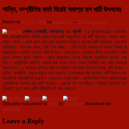
শান্তি, সম্প্রীতির বার্তা দিয়েই সমাপ্ত হল খার্চী উৎসবের
Posted on
July 30, 2015
by
santanu99
—
No Comments ↓
দেবজিৎ চক্রবর্তী, আগরতলা, ৩০ জুলাই ।।
যুগযুগান্তরের অলৌকিক
আর আধ্যাত্মিকতার অবিরল ধারার নতুন রুপ প্রস্ফুটিত হয় খার্চী উৎসবে। স্থান, কাল,
পাত্র, আবহ – একই রকম সেই রকম ভক্তের আবাহনে বার বার খার্চী প্রানবন্ত হয়ে উঠে
প্রতিবছর। যার শুরু আছে, তার শেষ আছে – সেই পথেই আবাহনের স্থানে বিসর্জনের
মন্ত্রোচারনে সমাপ্ত হয়েছে খার্চী উৎসব। শেষ দিনেও ভক্তের ভীড়ে কল্লোলিত ছিল
চৌদ্দ দেবতার মন্দির প্রাঙ্গন। আনন্দ উচ্ছাসের ভেতর বিদায়ের সুর
ধ্বনিত হয়েছে শেষ
দিনে। আনুষ্ঠানিক সমাপ্তি ঘোষনা করা হলেও চৌদ্দ দেবতা বিরাজিত সদা সর্বদা ভক্তের
হৃদয়স্থলে। এ রাজ্যের ঐতিহ্য আর সংস্কৃতির এক বিরল চিত্রপট হচ্ছে খার্চী উৎসব –
শান্তি, সম্প্রীতি, মানুষে মানুষে মেল বন্ধনের যে আহ্বানে শুরু হয়েছিল খার্চী উৎসব সেই
আহ্বানেই পরিসমাপ্তি হয়েছে। এবার ঘরে ফেরার পালা – আবার মিলন ঘটবে হাজার হাজার
পূণ্যার্থীদের আগামী বছর খার্চী উৎসবে। এবারের মত আগামীতেও “নিউজ আপডেট অব
ত্রিপুরা” তুলে ধরবে খার্চীর খুঁটিনাটি ছবি আর অক্ষরে।
This entry was posted in
ত্রিপুরা
by
santanu99
. Bookmark the
permalink
.
Leave a Reply