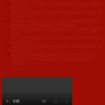
যানজট ও জবরদখলমুক্ত রাজধানী গড়তে কড়া পদক্ষেপ, আগরতলায় পুর নিগমের
উচ্ছেদ অভিযান
রেনুকা চাকমার অকাল প্রয়াণে শোকস্তব্ধ সাংস্কৃতিক অঙ্গন, শেষ শ্রদ্ধায় জুনি
রং ঢং কালচারাল টিম
‘দেশ বাঁচাও, মানুষ বাঁচাও’ স্লোগানে ১০ আগস্ট ‘জেল ভরো’ কর্মসূচি সফল
করার আহ্বান, বামপন্থী চার সংগঠনের সাংবাদিক সম্মেলন
স্বাধীনতা দিবস উপলক্ষে সিমান্তে পুলিশ-বিএসএফের যৌথ পেট্রলিং, নিরাপত্তা
জোরদার
গবাদি পশু ও বানরের অবাধ উৎপাতে অতিষ্ঠ খোয়াইবাসী, পশু আশ্রয়কেন্দ্র গড়ার
দাবিতে সরব জনতা
দক্ষিণ ত্রিপুরা জেলায় প্রশাসনিক প্রস্তুতি বৈঠক: ১২ আগস্ট আসছেন পঞ্চায়েত
মন্ত্রী কিশোর বর্মণ
গৌরাঙ্গটিলা বিদ্যালয়ে এলপিজি গ্যাসের পাসবই চুরির অভিযোগ, শিক্ষকের
বিরুদ্ধে দৃষ্টান্তমূলক শাস্তির দাবিতে জেলা শিক্ষা আধিকারিকের দ্বারস্থ
এসএফআই