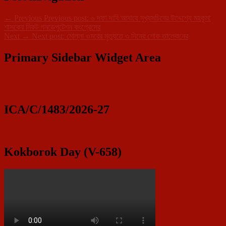
←
Previous
Previous post:
৬ দফা দাবি আদায়ে মুখ্যসচিবের উদ্দেশ্যে মহকুমা
শাসকের নিকট গনডেপুটেশন কংগ্রেসের
Next
→
Next post:
মোল্লা ওমরের মৃত্যুতে ৩ দিনের শোক তালেবানের
Primary Sidebar Widget Area
ICA/C/1483/2026-27
Kokborok Day (V-658)