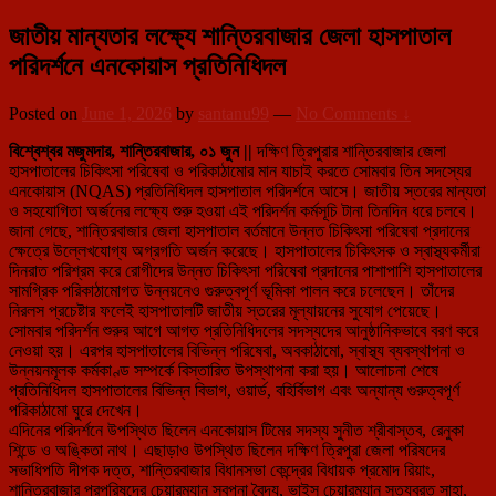
জাতীয় মান্যতার লক্ষ্যে শান্তিরবাজার জেলা হাসপাতাল
পরিদর্শনে এনকোয়াস প্রতিনিধিদল
Posted on
June 1, 2026
by
santanu99
—
No Comments ↓
বিশ্বেশ্বর মজুমদার, শান্তিরবাজার, ০১ জুন ||
দক্ষিণ ত্রিপুরার শান্তিরবাজার জেলা
হাসপাতালের চিকিৎসা পরিষেবা ও পরিকাঠামোর মান যাচাই করতে সোমবার তিন সদস্যের
এনকোয়াস (NQAS) প্রতিনিধিদল হাসপাতাল পরিদর্শনে আসে। জাতীয় স্তরের মান্যতা
ও সহযোগিতা অর্জনের লক্ষ্যে শুরু হওয়া এই পরিদর্শন কর্মসূচি টানা তিনদিন ধরে চলবে।
জানা গেছে, শান্তিরবাজার জেলা হাসপাতাল বর্তমানে উন্নত চিকিৎসা পরিষেবা প্রদানের
ক্ষেত্রে উল্লেখযোগ্য অগ্রগতি অর্জন করেছে। হাসপাতালের চিকিৎসক ও স্বাস্থ্যকর্মীরা
দিনরাত পরিশ্রম করে রোগীদের উন্নত চিকিৎসা পরিষেবা প্রদানের পাশাপাশি হাসপাতালের
সামগ্রিক পরিকাঠামোগত উন্নয়নেও গুরুত্বপূর্ণ ভূমিকা পালন করে চলেছেন। তাঁদের
নিরলস প্রচেষ্টার ফলেই হাসপাতালটি জাতীয় স্তরের মূল্যায়নের সুযোগ পেয়েছে।
সোমবার পরিদর্শন শুরুর আগে আগত প্রতিনিধিদলের সদস্যদের আনুষ্ঠানিকভাবে বরণ করে
নেওয়া হয়। এরপর হাসপাতালের বিভিন্ন পরিষেবা, অবকাঠামো, স্বাস্থ্য ব্যবস্থাপনা ও
উন্নয়নমূলক কর্মকাণ্ড সম্পর্কে বিস্তারিত উপস্থাপনা করা হয়। আলোচনা শেষে
প্রতিনিধিদল হাসপাতালের বিভিন্ন বিভাগ, ওয়ার্ড, বহির্বিভাগ এবং অন্যান্য গুরুত্বপূর্ণ
পরিকাঠামো ঘুরে দেখেন।
এদিনের পরিদর্শনে উপস্থিত ছিলেন এনকোয়াস টিমের সদস্য সুনীত শ্রীবাস্তব, রেনুকা
শিন্ডে ও অঙ্কিতা নাথ। এছাড়াও উপস্থিত ছিলেন দক্ষিণ ত্রিপুরা জেলা পরিষদের
সভাধিপতি দীপক দত্ত, শান্তিরবাজার বিধানসভা কেন্দ্রের বিধায়ক প্রমোদ রিয়াং,
শান্তিরবাজার পুরপরিষদের চেয়ারম্যান স্বপ্না বৈদ্য, ভাইস চেয়ারম্যান সত্যব্রত সাহা,