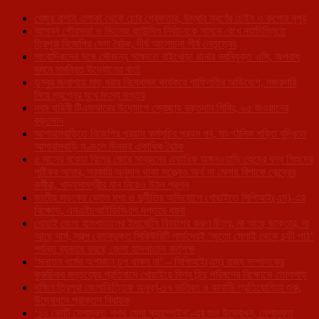
খেজুর বাগান এলাকা থেকে চোর গ্রেফতার, উদ্ধার স্বর্ণের চেইন ও রুপোর নূপুর
আসন্ন পৌরসভা ও ভিলেজ কাউন্সিল নির্বাচনকে সামনে রেখে নয়াদিল্লিতে
ত্রিপুরা বিজেপির মেগা বৈঠক, দীর্ঘ আলোচনা শীর্ষ নেতৃত্বের
সাংবাদিকদের সঙ্গে সৌজন্য সাক্ষাতে বাইখোড়া থানার নবনিযুক্ত ওসি, অপরাধ
দমনে সমন্বিত উদ্যোগের বার্তা
ডুম্বুর জলাশয়ে মাছ ধরার নিষেধাজ্ঞা কার্যকরে গাফিলতির অভিযোগ, নজরদারি
নিয়ে প্রশ্নের মুখে মৎস্য দপ্তর
নবম বাহিনী টিএসআরের উদ্যোগে স্বেচ্ছায় রক্তদান শিবির, ৬৫ জওয়ানের
রক্তদান
আশারামবাড়িতে বিজেপির প্রয়াস কর্মসূচির প্রথম পর্ব, সাংগঠনিক শক্তি বৃদ্ধিতে
আশারামবাড়ি মণ্ডলে দিনভর একাধিক বৈঠক
৫ মাসের বকেয়া বিলের জেরে সাব্রুমের একাধিক অঙ্গনওয়াড়ি কেন্দ্রে বন্ধ শিশুদের
পুষ্টিকর আহার, সরকারি অনুদান থাকা সত্ত্বেও অর্থ না মেলায় বিপাকে কেন্দ্রের
কর্মীরা, খাদ্যসামগ্রীর মান নিয়েও উঠল প্রশ্ন
জাতীয় সড়কের বেহাল দশা ও দুর্নীতির অভিযোগে খোয়াইতে সিপিআই(এম)-এর
বিক্ষোভ, এনএইচআইডিসিএল দপ্তরে ধরনা
খোয়াই জেলা হাসপাতালের ইমার্জেন্সি বিভাগের করুণ চিত্র, না আছে ডাক্তার, না
আছে নার্স, স্বল্প বেতনভূক্ত সিকিউরিটি গার্ডদেরই ‘জুতো সেলাই থেকে চন্ডী পাঠ’
পর্যন্ত ব্যবহার করছে জেলা হাসপাতাল কর্তৃপক্ষ
‘সনাতন ধর্মের অপমানে চুপ থাকব না’ – সিপিআই(এম) রাজ্য সম্পাদকের
কুরুচিকর মন্তব্যের প্রতিবাদে খোয়াইয়ে বিশ্ব হিন্দু পরিষদের বিক্ষোভে তোলপাড়
দক্ষিণ ত্রিপুরা জেলাভিত্তিক অনূর্ধ্ব-১৭ ভলিবল ও কাবাডি প্রতিযোগিতা শুরু,
উদ্বোধনে প্রাক্তন বিধায়ক
‘১০ কোটি নেশামুক্ত শপথ মেগা ক্যাম্পেইন’-এর শুভ উদ্বোধন, নেশামুক্ত