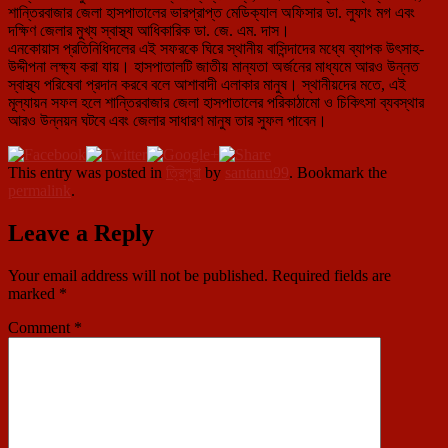
শান্তিরবাজার জেলা হাসপাতালের ভারপ্রাপ্ত মেডিক্যাল অফিসার ডা. লুফাং মগ এবং
দক্ষিণ জেলার মুখ্য স্বাস্থ্য আধিকারিক ডা. জে. এম. দাস।
এনকোয়াস প্রতিনিধিদলের এই সফরকে ঘিরে স্থানীয় বাসিন্দাদের মধ্যে ব্যাপক উৎসাহ-
উদ্দীপনা লক্ষ্য করা যায়। হাসপাতালটি জাতীয় মান্যতা অর্জনের মাধ্যমে আরও উন্নত
স্বাস্থ্য পরিষেবা প্রদান করবে বলে আশাবাদী এলাকার মানুষ। স্থানীয়দের মতে, এই
মূল্যায়ন সফল হলে শান্তিরবাজার জেলা হাসপাতালের পরিকাঠামো ও চিকিৎসা ব্যবস্থার
আরও উন্নয়ন ঘটবে এবং জেলার সাধারণ মানুষ তার সুফল পাবেন।
This entry was posted in
ত্রিপুরা
by
santanu99
. Bookmark the
permalink
.
Leave a Reply
Your email address will not be published.
Required fields are
marked
*
Comment
*