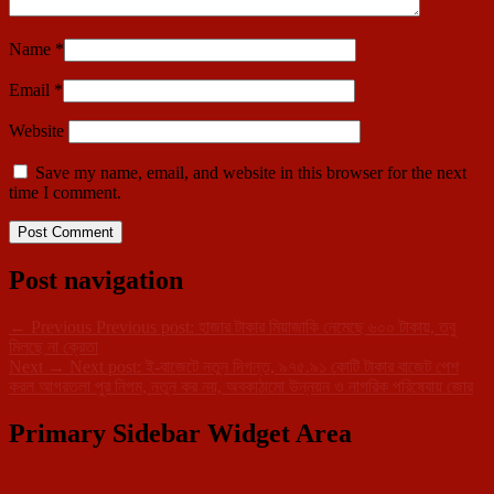
Name
*
Email
*
Website
Save my name, email, and website in this browser for the next
time I comment.
Post navigation
←
Previous
Previous post:
হাজার টাকার মিয়াজাকি নেমেছে ৬০০ টাকায়, তবু
মিলছে না ক্রেতা
Next
→
Next post:
ই-বাজেটে নতুন দিগন্ত, ৯৭৫.৯১ কোটি টাকার বাজেট পেশ
করল আগরতলা পুর নিগম, নতুন কর নয়, অবকাঠামো উন্নয়ন ও নাগরিক পরিষেবায় জোর
Primary Sidebar Widget Area