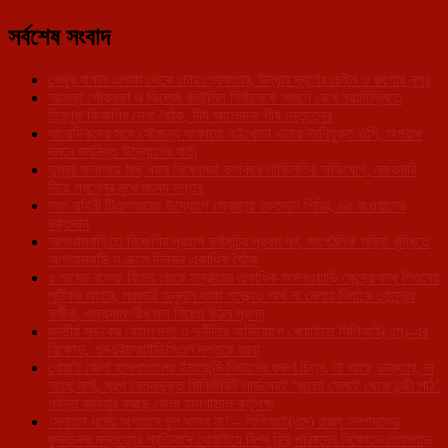
সর্বশেষ সংবাদ
খেজুর বাগান এলাকা থেকে চোর গ্রেফতার, উদ্ধার স্বর্ণের চেইন ও রুপোর নূপুর
আসন্ন পৌরসভা ও ভিলেজ কাউন্সিল নির্বাচনকে সামনে রেখে নয়াদিল্লিতে
ত্রিপুরা বিজেপির মেগা বৈঠক, দীর্ঘ আলোচনা শীর্ষ নেতৃত্বের
সাংবাদিকদের সঙ্গে সৌজন্য সাক্ষাতে বাইখোড়া থানার নবনিযুক্ত ওসি, অপরাধ
দমনে সমন্বিত উদ্যোগের বার্তা
ডুম্বুর জলাশয়ে মাছ ধরার নিষেধাজ্ঞা কার্যকরে গাফিলতির অভিযোগ, নজরদারি
নিয়ে প্রশ্নের মুখে মৎস্য দপ্তর
নবম বাহিনী টিএসআরের উদ্যোগে স্বেচ্ছায় রক্তদান শিবির, ৬৫ জওয়ানের
রক্তদান
আশারামবাড়িতে বিজেপির প্রয়াস কর্মসূচির প্রথম পর্ব, সাংগঠনিক শক্তি বৃদ্ধিতে
আশারামবাড়ি মণ্ডলে দিনভর একাধিক বৈঠক
৫ মাসের বকেয়া বিলের জেরে সাব্রুমের একাধিক অঙ্গনওয়াড়ি কেন্দ্রে বন্ধ শিশুদের
পুষ্টিকর আহার, সরকারি অনুদান থাকা সত্ত্বেও অর্থ না মেলায় বিপাকে কেন্দ্রের
কর্মীরা, খাদ্যসামগ্রীর মান নিয়েও উঠল প্রশ্ন
জাতীয় সড়কের বেহাল দশা ও দুর্নীতির অভিযোগে খোয়াইতে সিপিআই(এম)-এর
বিক্ষোভ, এনএইচআইডিসিএল দপ্তরে ধরনা
খোয়াই জেলা হাসপাতালের ইমার্জেন্সি বিভাগের করুণ চিত্র, না আছে ডাক্তার, না
আছে নার্স, স্বল্প বেতনভূক্ত সিকিউরিটি গার্ডদেরই ‘জুতো সেলাই থেকে চন্ডী পাঠ’
পর্যন্ত ব্যবহার করছে জেলা হাসপাতাল কর্তৃপক্ষ
‘সনাতন ধর্মের অপমানে চুপ থাকব না’ – সিপিআই(এম) রাজ্য সম্পাদকের
কুরুচিকর মন্তব্যের প্রতিবাদে খোয়াইয়ে বিশ্ব হিন্দু পরিষদের বিক্ষোভে তোলপাড়