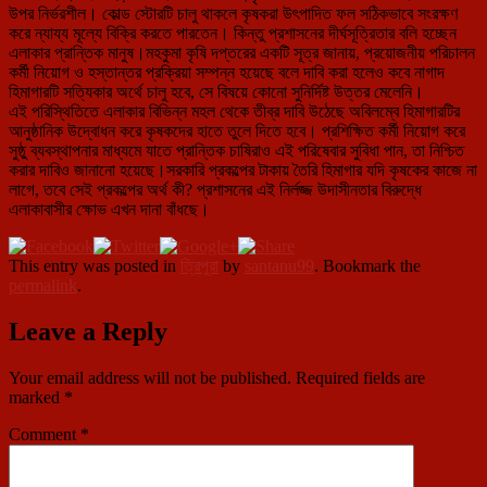
উপর নির্ভরশীল। কোল্ড স্টোরটি চালু থাকলে কৃষকরা উৎপাদিত ফল সঠিকভাবে সংরক্ষণ
করে ন্যায্য মূল্যে বিক্রি করতে পারতেন। কিন্তু প্রশাসনের দীর্ঘসূত্রিতার বলি হচ্ছেন
এলাকার প্রান্তিক মানুষ।মহকুমা কৃষি দপ্তরের একটি সূত্র জানায়, প্রয়োজনীয় পরিচালন
কর্মী নিয়োগ ও হস্তান্তর প্রক্রিয়া সম্পন্ন হয়েছে বলে দাবি করা হলেও কবে নাগাদ
হিমাগারটি সত্যিকার অর্থে চালু হবে, সে বিষয়ে কোনো সুনির্দিষ্ট উত্তর মেলেনি।
এই পরিস্থিতিতে এলাকার বিভিন্ন মহল থেকে তীব্র দাবি উঠেছে অবিলম্বে হিমাগারটির
আনুষ্ঠানিক উদ্বোধন করে কৃষকদের হাতে তুলে দিতে হবে। প্রশিক্ষিত কর্মী নিয়োগ করে
সুষ্ঠু ব্যবস্থাপনার মাধ্যমে যাতে প্রান্তিক চাষিরাও এই পরিষেবার সুবিধা পান, তা নিশ্চিত
করার দাবিও জানানো হয়েছে।সরকারি প্রকল্পের টাকায় তৈরি হিমাগার যদি কৃষকের কাজে না
লাগে, তবে সেই প্রকল্পের অর্থ কী? প্রশাসনের এই নির্লজ্জ উদাসীনতার বিরুদ্ধে
এলাকাবাসীর ক্ষোভ এখন দানা বাঁধছে।
This entry was posted in
ত্রিপুরা
by
santanu99
. Bookmark the
permalink
.
Leave a Reply
Your email address will not be published.
Required fields are
marked
*
Comment
*