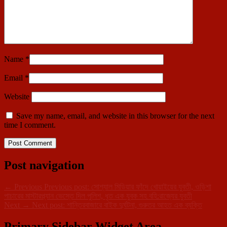
Name
*
Email
*
Website
Save my name, email, and website in this browser for the next
time I comment.
Post navigation
←
Previous
Previous post:
সোশ্যাল মিডিয়ার ফাঁদে খোয়াইয়ের যুবতী, ওড়িশা
পাচারের মাস্টারপ্ল্যান ভেস্তে দিল পুলিশ, ধৃত এক যুবক সহ বহি:রাজ্যের যুবতী
Next
→
Next post:
শান্তিরবাজারে বাইক দুর্ঘটনা, গুরুতর আহত এক ব্যক্তি
Primary Sidebar Widget Area