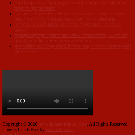
দক্ষিণ ত্রিপুরা জেলাভিত্তিক অনূর্ধ্ব-১৭ ভলিবল ও কাবাডি প্রতিযোগিতা শুরু,
উদ্বোধনে প্রাক্তন বিধায়ক
‘১০ কোটি নেশামুক্ত শপথ মেগা ক্যাম্পেইন’-এর শুভ উদ্বোধন, নেশামুক্ত
সমাজ গঠনে সম্মিলিত উদ্যোগের আহ্বান, শপথ নিলেন শতাধিক মানুষ
লেফুঙ্গাতে পঞ্চাশ কানি জমিতে মেগা অয়েল পাম প্লানটেশন প্রোগ্রাম এর
প্রস্তুতি
মুখ্যমন্ত্রীর মন্তব্যের প্রতিবাদে সরব এসপিও পরিবারের মহিলারা, ১০ দফা দাবি
পূরণ না হলে জাতীয় সড়ক ও রেল অবরোধের হুঁশিয়ারি
সুশাসন নিশ্চিত করতে টাস্ক মনিটরিং সিস্টেমে জোর, পর্যালোচনা বৈঠকে মুখ্যমন্ত্রী
ডাঃ মানিক সাহা
Copyright © 2026
newsupdateoftripura.com
. All Rights Reserved.
Theme: Catch Box by
Catch Themes
Scroll Up