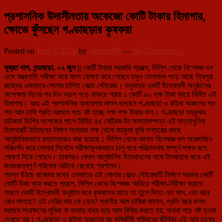
প্রশাসনিক উদাসীনতায় অকেজো কোটি টাকার হিমাগার,
ক্ষোভে ফুঁসছেন গণ্ডাছড়ার কৃষকরা
Posted on
June 2, 2026
by
santanu99
—
No Comments ↓
সুব্রত দাস, গন্ডাছড়া, ০২ জুন ||
কোটি টাকার সরকারি প্রকল্প, দিল্লি থেকে বিশেষজ্ঞ দল
এসে যন্ত্রপাতি পরীক্ষা করে সচল ঘোষণা করে গেছেন তবুও তালাবদ্ধ পড়ে আছে ত্রিপুরা
রাজ্যের একমাত্র সোলার চালিত কোল্ড স্টোরেজ। শুধুমাত্র একটি উদ্বোধনী অনুষ্ঠানের
অপেক্ষায় দিনের পর দিন অচল পড়ে থাকছে প্রায় ১ কোটি ৬০ লক্ষ টাকা ব্যয়ে নির্মিত এই
হিমাগার। আর এই প্রশাসনিক অবহেলার মাশুল গুনছেন গণ্ডাছড়া ও রাইমা অঞ্চলের শত
শত আম চাষি প্রতি মরশুমে পচে নষ্ট হচ্ছে লক্ষ লক্ষ টাকার ফল। গণ্ডাছড়া মহকুমার
ঘাটকার্ড ডিগ্রি কলেজের পাশে নির্মিত ৪৫ মেট্রিক টন ক্ষমতাসম্পন্ন এই অত্যাধুনিক
হিমাগারটি ইতিমধ্যে নির্মাণ সংস্থার পক্ষ থেকে মহকুমা কৃষি দপ্তরের কাছে
আনুষ্ঠানিকভাবে হস্তান্তরও করা হয়েছে। দিল্লি থেকে আগত বিশেষজ্ঞ দল সরেজমিনে
পরিদর্শন করে সোলার সিস্টেম পরীক্ষামূলকভাবে চালু করে পরিচালনায় সম্পূর্ণ সক্ষম বলে
ঘোষণা দিয়ে গেছেন। তারপরও কেবল আনুষ্ঠানিক উদ্বোধনের নামে টালবাহানা করে এই
জনগুরুত্বপূর্ণ পরিষেবা আটকে রেখেছে প্রশাসন।
প্রশ্ন উঠছে রাজ্যের মধ্যে একমাত্র এই সোলার কোল্ড স্টোরেজটি নির্মাণে সরকার কোটি
কোটি টাকা ব্যয় করতে পারলে, দিল্লি থেকে বিশেষজ্ঞ আনিয়ে পরীক্ষা-নিরীক্ষা করাতে
পারলে একটি উদ্বোধনী অনুষ্ঠান করে কৃষকদের হাতে তা তুলে দিতে এত মাস, এত বছর
কেন লাগছে? এই দেরির দায় কে নেবে? স্থানীয় আম চাষিরা জানান, প্রতি বছর ফলন
মরশুমে সংরক্ষণের সুবিধা না থাকায় বাধ্য হয়ে আম বিক্রি করতে হয়, অথবা পচে নষ্ট হওয়া
দেখতে হয়। গণ্ডাছড়া ও রাইমা অঞ্চলের বহু কৃষিজীবী পরিবারের জীবিকা এই আম চাষের