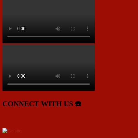
CONNECT WITH US ☎️