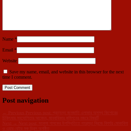
Name
*
Email
*
Website
Save my name, email, and website in this browser for the next
time I comment.
Post navigation
←
Previous
Previous post:
প্রত্যন্ত জনজাতি এলাকার অসুস্থ কিশোরের
চিকিৎসায় সহযোগিতার আবেদন, মানবাধিকার কমিশনের নজরে বিষয়টি
Next
→
Next post:
মহকুমা শাসকের উপস্থিতিতে পহরমুড়া ব্রিজে বিপর্যয় মোকাবিলা
ও এয়ার রেইড মক ড্রিল অনুষ্ঠিত