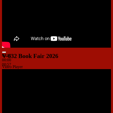
V-632 Book Fair 2026
00:00
00:00
00:57
Video Player