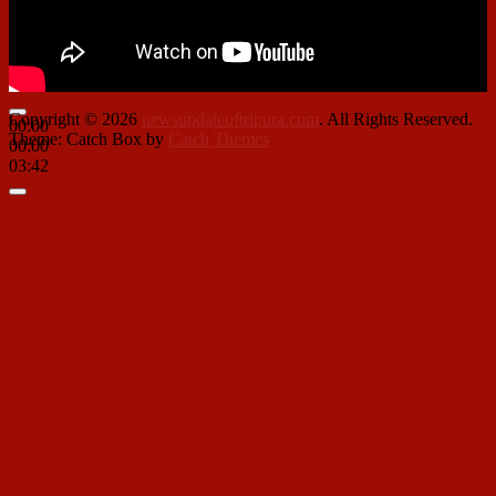
Copyright © 2026
newsupdateoftripura.com
. All Rights Reserved.
00:00
Theme: Catch Box by
Catch Themes
00:00
03:42