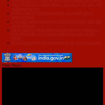
‘বিদ্যুৎ বিল হবে শূন্য!’— নতুন উদ্যোগের ইঙ্গিত বিদ্যুৎমন্ত্রী রতন লাল নাথের
সামান্য বৃষ্টিতেই জলমগ্ন রাজধানী আগরতলা, জলের নিচে বহু গাড়ি-বাইক, দ্রুত
জল নিষ্কাশনে পুর নিগম
অতিরিক্ত বিদ্যুৎ বিল নিয়ে গ্রাহকদের বিক্ষোভ, তদন্তের দাবি, বৃহত্তর
আন্দোলনের হুঁশিয়ারি
৯ দফা দাবিতে মহাকরণ অভিযান ক্ষুদ্র পণ্যবাহী যান চালক সংঘের, সার্কিট হাউজ
এলাকায় পুলিশের বাধা
পাহাড়সম বকেয়া বিল পরিশোধ করছে না গুরুত্বপূর্ণ ৬টি দপ্তর, প্রশাসনকে ১৫
দিনের আল্টিমেটাম দিল খোয়াই প্রাইমারি মার্কেটিং কো-অপারেটিভ সোসাইটি
লিমিটেড
ধান রোপণে কৃষকদের সঙ্গে মাঠে কৃষিমন্ত্রী রতন লাল নাথ, উন্নত চাষাবাদে জোর
Video Player