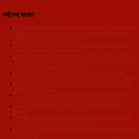
সর্বশেষ সংবাদ
৫ মাসের বকেয়া বিলের জেরে সাব্রুমের একাধিক অঙ্গনওয়াড়ি কেন্দ্রে বন্ধ শিশুদের
পুষ্টিকর আহার, সরকারি অনুদান থাকা সত্ত্বেও অর্থ না মেলায় বিপাকে কেন্দ্রের
কর্মীরা, খাদ্যসামগ্রীর মান নিয়েও উঠল প্রশ্ন
জাতীয় সড়কের বেহাল দশা ও দুর্নীতির অভিযোগে খোয়াইতে সিপিআই(এম)-এর
বিক্ষোভ, এনএইচআইডিসিএল দপ্তরে ধরনা
খোয়াই জেলা হাসপাতালের ইমার্জেন্সি বিভাগের করুণ চিত্র, না আছে ডাক্তার, না
আছে নার্স, স্বল্প বেতনভূক্ত সিকিউরিটি গার্ডদেরই ‘জুতো সেলাই থেকে চন্ডী পাঠ’
পর্যন্ত ব্যবহার করছে জেলা হাসপাতাল কর্তৃপক্ষ
‘সনাতন ধর্মের অপমানে চুপ থাকব না’ – সিপিআই(এম) রাজ্য সম্পাদকের
কুরুচিকর মন্তব্যের প্রতিবাদে খোয়াইয়ে বিশ্ব হিন্দু পরিষদের বিক্ষোভে তোলপাড়
দক্ষিণ ত্রিপুরা জেলাভিত্তিক অনূর্ধ্ব-১৭ ভলিবল ও কাবাডি প্রতিযোগিতা শুরু,
উদ্বোধনে প্রাক্তন বিধায়ক
‘১০ কোটি নেশামুক্ত শপথ মেগা ক্যাম্পেইন’-এর শুভ উদ্বোধন, নেশামুক্ত
সমাজ গঠনে সম্মিলিত উদ্যোগের আহ্বান, শপথ নিলেন শতাধিক মানুষ
লেফুঙ্গাতে পঞ্চাশ কানি জমিতে মেগা অয়েল পাম প্লানটেশন প্রোগ্রাম এর
প্রস্তুতি
মুখ্যমন্ত্রীর মন্তব্যের প্রতিবাদে সরব এসপিও পরিবারের মহিলারা, ১০ দফা দাবি
পূরণ না হলে জাতীয় সড়ক ও রেল অবরোধের হুঁশিয়ারি
সুশাসন নিশ্চিত করতে টাস্ক মনিটরিং সিস্টেমে জোর, পর্যালোচনা বৈঠকে মুখ্যমন্ত্রী
ডাঃ মানিক সাহা