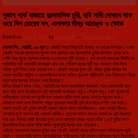
সুভাষ পার্ক বাজারে দুঃসাহসিক চুরি, দুটি নামী দোকান সাফ
করে দিল চোরের দল, এলাকায় তীব্র আতঙ্ক ও ক্ষোভ
Posted on
June 9, 2026
by
santanu99
—
No Comments ↓
গোপল সিং, খোয়াই, ০৯ জুন ||
খোয়াই শহরে কিছুতেই থামছে না চোরের উপদ্রব। এবার
খোয়াই শহরের ব্যস্ততম সুভাষ পার্ক বাজারে এক দুঃসাহসিক চুরির ঘটনাকে কেন্দ্র করে
গোটা শহর জুড়ে ব্যাপক চাঞ্চল্য ও ক্ষোভের সৃষ্টি হয়েছে। এক রাতেই বাজারের দীর্ঘদিনের
প্রতিষ্ঠিত দুই ব্যবসায়ী মনোরঞ্জন রায় এবং গৌরাঙ্গ রায়ের দুটি বড় দোকানে হানা দিয়ে
সর্বস্ব লুটে নিয়ে গেছে চোরের দল। খোয়াই শহরের বুকে এই জোড়া চুরির ঘটনার পর
থেকে স্থানীয় বাসিন্দা ও ব্যবসায়ীদের মধ্যে আইন-শৃঙ্খলা পরিস্থিতি এবং নিরাপত্তা নিয়ে
নতুন করে বড়সড় উদ্বেগ দেখা দিয়েছে।
ঘটনার বিবরণে জানা গেছে, প্রতিদিনের মতো ব্যবসায়িক কাজকর্ম শেষে দোকানপাট বন্ধ
করে বাড়ি চলে গিয়েছিলেন দুই ব্যবসায়ী মনোরঞ্জন বাবু ও গৌরাঙ্গ বাবু। সেই সুযোগেই
গভীর রাতে চোরের দল সুকৌশলে দোকান দুটির তালা ভেঙে ভেতরে প্রবেশ করে।
দোকানে থাকা নগদ টাকাসহ প্রচুর মূল্যবান সামগ্রী চুরি করে নিয়ে চম্পট দেয় তারা।
সকাল হতেই এই চুরির ঘটনাটি প্রথম নজরে আসে স্থানীয়দের। খবর পেয়েই নিজের
দোকানে ছুটে আসেন দুই দোকান মালিক। চোখের সামনে সাধের দোকানের এই বিধ্বস্ত
দশা এবং সর্বস্ব খোয়া যাওয়ার দৃশ্য দেখে কান্নায় ভেঙে পড়েন তাঁরা। এই চুরির ফলে
ব্যবসায়িক দিক থেকে তাঁরা কার্যত পুরোপুরি নিঃস্ব হয়ে পড়েছেন।
এদিকে, ব্যস্ততম বাজারে চুরির খবর পেয়েই খোয়াই থানার পুলিশ দ্রুত ঘটনাস্থলে ছুটে
আসে। তদন্তকারী পুলিশ আধিকারিকরা ক্ষতিগ্রস্ত দুই দোকান মালিকের সাথে বিস্তারিত