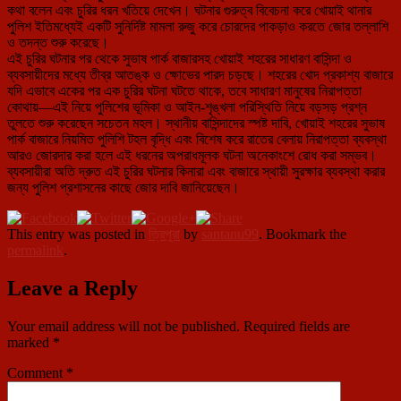
কথা বলেন এবং চুরির ধরন খতিয়ে দেখেন। ঘটনার গুরুত্ব বিবেচনা করে খোয়াই থানার
পুলিশ ইতিমধ্যেই একটি সুনির্দিষ্ট মামলা রুজু করে চোরদের পাকড়াও করতে জোর তল্লাশি
ও তদন্ত শুরু করেছে।
এই চুরির ঘটনার পর থেকে সুভাষ পার্ক বাজারসহ খোয়াই শহরের সাধারণ বাসিন্দা ও
ব্যবসায়ীদের মধ্যে তীব্র আতঙ্ক ও ক্ষোভের পারদ চড়ছে। শহরের খোদ প্রকাশ্য বাজারে
যদি এভাবে একের পর এক চুরির ঘটনা ঘটতে থাকে, তবে সাধারণ মানুষের নিরাপত্তা
কোথায়—এই নিয়ে পুলিশের ভূমিকা ও আইন-শৃঙ্খলা পরিস্থিতি নিয়ে বড়সড় প্রশ্ন
তুলতে শুরু করেছেন সচেতন মহল। স্থানীয় বাসিন্দাদের স্পষ্ট দাবি, খোয়াই শহরের সুভাষ
পার্ক বাজারে নিয়মিত পুলিশি টহল বৃদ্ধি এবং বিশেষ করে রাতের বেলায় নিরাপত্তা ব্যবস্থা
আরও জোরদার করা হলে এই ধরনের অপরাধমূলক ঘটনা অনেকাংশে রোধ করা সম্ভব।
ব্যবসায়ীরা অতি দ্রুত এই চুরির ঘটনার কিনারা এবং বাজারে স্থায়ী সুরক্ষার ব্যবস্থা করার
জন্য পুলিশ প্রশাসনের কাছে জোর দাবি জানিয়েছেন।
This entry was posted in
ত্রিপুরা
by
santanu99
. Bookmark the
permalink
.
Leave a Reply
Your email address will not be published.
Required fields are
marked
*
Comment
*