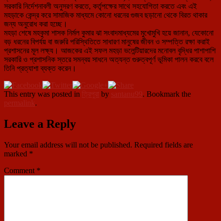
সরকারি নির্দেশনাবলী অনুসরণ করতে, কর্তৃপক্ষের সাথে সহযোগিতা করতে এবং এই
মহড়াকে কেন্দ্র করে সামাজিক মাধ্যমে কোনো ধরনের গুজব ছড়ানো থেকে বিরত থাকার
জন্য অনুরোধ করা হচ্ছে।
মহড়া শেষে মহকুমা শাসক নির্মল কুমার ঝা সংবাদমাধ্যমের মুখোমুখি হয়ে জানান, যেকোনো
বড় ধরনের বিপর্যয় বা জরুরি পরিস্থিতিতে সাধারণ মানুষের জীবন ও সম্পত্তি রক্ষা করাই
প্রশাসনের মূল লক্ষ্য। আজকের এই সফল মহড়া ভলেন্টিয়ারদের মনোবল বৃদ্ধির পাশাপাশি
সরকারি ও প্রশাসনিক স্তরে সমন্বয় সাধনে অত্যন্ত গুরুত্বপূর্ণ ভূমিকা পালন করবে বলে
তিনি প্রত্যাশা ব্যক্ত করেন।
This entry was posted in
ত্রিপুরা
by
santanu99
. Bookmark the
permalink
.
Leave a Reply
Your email address will not be published.
Required fields are
marked
*
Comment
*