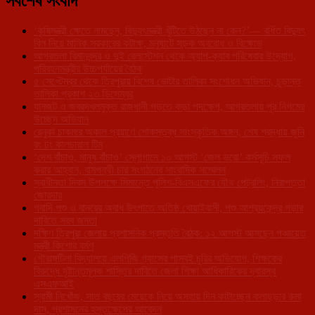
সর্বশেষ সংবাদ
‘কৃষিমন্ত্রী ক্ষেতে নামছেন, বিদ্যুৎমন্ত্রী খুঁটিতে উঠছেন না কেন?’— বর্ধিত বিদ্যুৎ
বিল নিয়ে মানিক সরকারের কটাক্ষ, মনুঘাটে সড়ক অবরোধ ও বিক্ষোভ
আগরতলা বিমানবন্দর ও দুই রেলস্টেশন থেকে অ্যাপ-ক্যাব পরিষেবার উদ্যোগ,
পরিবহনমন্ত্রীর উচ্চপর্যায়ের বৈঠক
৫ সেপ্টেম্বর থেকে ত্রিপুরায় বিশেষ ভোটার তালিকা সংশোধন অভিযান, চূড়ান্ত
তালিকা প্রকাশ ২৩ ডিসেম্বর
যানজট ও জবরদখলমুক্ত রাজধানী গড়তে কড়া পদক্ষেপ, আগরতলায় পুর নিগমের
উচ্ছেদ অভিযান
রেনুকা চাকমার অকাল প্রয়াণে শোকস্তব্ধ সাংস্কৃতিক অঙ্গন, শেষ শ্রদ্ধায় জুনি
রং ঢং কালচারাল টিম
‘দেশ বাঁচাও, মানুষ বাঁচাও’ স্লোগানে ১০ আগস্ট ‘জেল ভরো’ কর্মসূচি সফল
করার আহ্বান, বামপন্থী চার সংগঠনের সাংবাদিক সম্মেলন
স্বাধীনতা দিবস উপলক্ষে সিমান্তে পুলিশ-বিএসএফের যৌথ পেট্রলিং, নিরাপত্তা
জোরদার
গবাদি পশু ও বানরের অবাধ উৎপাতে অতিষ্ঠ খোয়াইবাসী, পশু আশ্রয়কেন্দ্র গড়ার
দাবিতে সরব জনতা
দক্ষিণ ত্রিপুরা জেলায় প্রশাসনিক প্রস্তুতি বৈঠক: ১২ আগস্ট আসছেন পঞ্চায়েত
মন্ত্রী কিশোর বর্মণ
গৌরাঙ্গটিলা বিদ্যালয়ে এলপিজি গ্যাসের পাসবই চুরির অভিযোগ, শিক্ষকের
বিরুদ্ধে দৃষ্টান্তমূলক শাস্তির দাবিতে জেলা শিক্ষা আধিকারিকের দ্বারস্থ
এসএফআই
স্বামী নিখোঁজ, সাত বছরের মেয়েকে নিয়ে অসহায় দিন কাটাচ্ছেন কলাছড়ার রুমা
দাস, প্রশাসনের হস্তক্ষেপের আবেদন