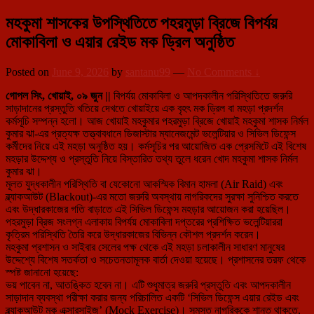
মহকুমা শাসকের উপস্থিতিতে পহরমুড়া ব্রিজে বিপর্যয়
মোকাবিলা ও এয়ার রেইড মক ড্রিল অনুষ্ঠিত
Posted on
June 9, 2026
by
santanu99
—
No Comments ↓
গোপল সিং, খোয়াই, ০৯ জুন ||
বিপর্যয় মোকাবিলা ও আপদকালীন পরিস্থিতিতে জরুরি
সাড়াদানের প্রস্তুতি খতিয়ে দেখতে খোয়াইয়ে এক বৃহৎ মক ড্রিল বা মহড়া প্রদর্শন
কর্মসূচি সম্পন্ন হলো। আজ খোয়াই মহকুমার পহরমুড়া ব্রিজে খোয়াই মহকুমা শাসক নির্মল
কুমার ঝা-এর প্রত্যক্ষ তত্ত্বাবধানে ডিজাস্টার ম্যানেজমেন্ট ভলেন্টিয়ার ও সিভিল ডিফেন্স
কর্মীদের নিয়ে এই মহড়া অনুষ্ঠিত হয়। কর্মসূচির পর আয়োজিত এক প্রেসমিটে এই বিশেষ
মহড়ার উদ্দেশ্য ও প্রস্তুতি নিয়ে বিস্তারিত তথ্য তুলে ধরেন খোদ মহকুমা শাসক নির্মল
কুমার ঝা।
মূলত যুদ্ধকালীন পরিস্থিতি বা যেকোনো আকস্মিক বিমান হামলা (Air Raid) এবং
ব্ল্যাকআউট (Blackout)-এর মতো জরুরি অবস্থায় নাগরিকদের সুরক্ষা সুনিশ্চিত করতে
এবং উদ্ধারকাজের গতি বাড়াতে এই সিভিল ডিফেন্স মহড়ার আয়োজন করা হয়েছিল।
পহরমুড়া ব্রিজ সংলগ্ন এলাকায় বিপর্যয় মোকাবিলা দপ্তরের প্রশিক্ষিত ভলেন্টিয়াররা
কৃত্রিম পরিস্থিতি তৈরি করে উদ্ধারকাজের বিভিন্ন কৌশল প্রদর্শন করেন।
মহকুমা প্রশাসন ও সাইবার সেলের পক্ষ থেকে এই মহড়া চলাকালীন সাধারণ মানুষের
উদ্দেশ্যে বিশেষ সতর্কতা ও সচেতনতামূলক বার্তা দেওয়া হয়েছে। প্রশাসনের তরফ থেকে
স্পষ্ট জানানো হয়েছে:
ভয় পাবেন না, আতঙ্কিত হবেন না। এটি শুধুমাত্র জরুরি প্রস্তুতি এবং আপদকালীন
সাড়াদান ব্যবস্থা পরীক্ষা করার জন্য পরিচালিত একটি ‘সিভিল ডিফেন্স এয়ার রেইড এবং
ব্ল্যাকআউট মক এক্সারসাইজ’ (Mock Exercise)। সমস্ত নাগরিককে শান্ত থাকতে,