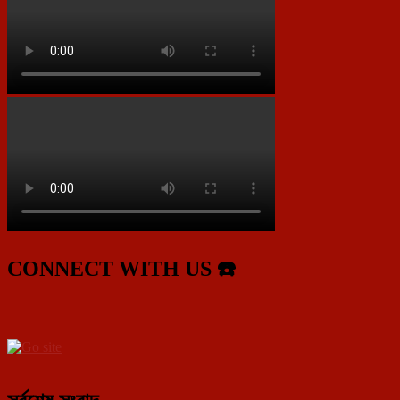
CONNECT WITH US ☎️