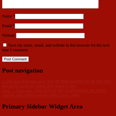
Name
*
Email
*
Website
Save my name, email, and website in this browser for the next
time I comment.
Post navigation
←
Previous
Previous post:
সুভাষ পার্ক বাজারে দুঃসাহসিক চুরি, দুটি নামী দোকান
সাফ করে দিল চোরের দল, এলাকায় তীব্র আতঙ্ক ও ক্ষোভ
Next
→
Next post:
ভগবান বিরসা মুন্ডা স্মৃতি নকআউট ফুটবলের মেগা ফাইনাল:
খোয়াইকে হারিয়ে চ্যাম্পিয়ন কমলপুর মহাবীর চা বাগান একাদশ
Primary Sidebar Widget Area