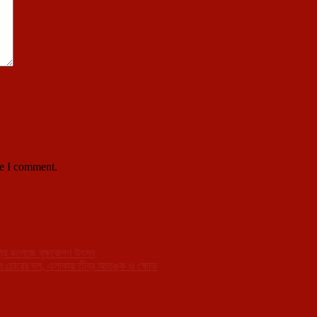
me I comment.
িগ্রি কলেজে বৃক্ষরোপণ উৎসব
 দিল চোরের দল, এলাকায় তীব্র আতঙ্ক ও ক্ষোভ