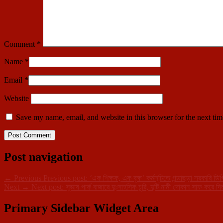
Comment
*
Name
*
Email
*
Website
Save my name, email, and website in this browser for the next ti
Post navigation
←
Previous
Previous post:
‘এক শিক্ষক, এক বৃক্ষ’ কর্মসূচিতে গন্ডাছড়া সরকারি ড
Next
→
Next post:
সুভাষ পার্ক বাজারে দুঃসাহসিক চুরি, দুটি নামী দোকান সাফ করে
Primary Sidebar Widget Area