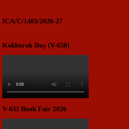
ICA/C/1483/2026-27
Kokborok Day (V-658)
V-632 Book Fair 2026