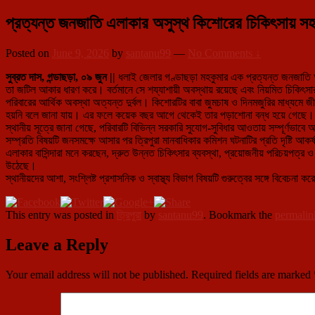
প্রত্যন্ত জনজাতি এলাকার অসুস্থ কিশোরের চিকিৎসায় স
Posted on
June 9, 2026
by
santanu99
—
No Comments ↓
সুব্রত দাস, গন্ডাছড়া, ০৯ জুন ||
ধলাই জেলার গণ্ডাছড়া মহকুমার এক প্রত্যন্ত জনজাতি অধ্
তা জটিল আকার ধারণ করে। বর্তমানে সে শয্যাশায়ী অবস্থায় রয়েছে এবং নিয়মিত চিকিৎস
পরিবারের আর্থিক অবস্থা অত্যন্ত দুর্বল। কিশোরটির বাবা জুমচাষ ও দিনমজুরির মাধ্যমে জীব
হয়নি বলে জানা যায়। এর ফলে কয়েক বছর আগে থেকেই তার পড়াশোনা বন্ধ হয়ে গেছে।
স্থানীয় সূত্রে জানা গেছে, পরিবারটি বিভিন্ন সরকারি সুযোগ-সুবিধার আওতায় সম্পূর্ণভাব
সম্প্রতি বিষয়টি জনসমক্ষে আসার পর ত্রিপুরা মানবাধিকার কমিশন ঘটনাটির প্রতি দৃষ্টি আক
এলাকার বাসিন্দারা মনে করছেন, দ্রুত উন্নত চিকিৎসার ব্যবস্থা, প্রয়োজনীয় পরিচয়পত্র ও 
উঠেছে।
স্থানীয়দের আশা, সংশ্লিষ্ট প্রশাসনিক ও স্বাস্থ্য বিভাগ বিষয়টি গুরুত্বের সঙ্গে বিবেচন
This entry was posted in
ত্রিপুরা
by
santanu99
. Bookmark the
permalin
Leave a Reply
Your email address will not be published.
Required fields are marked