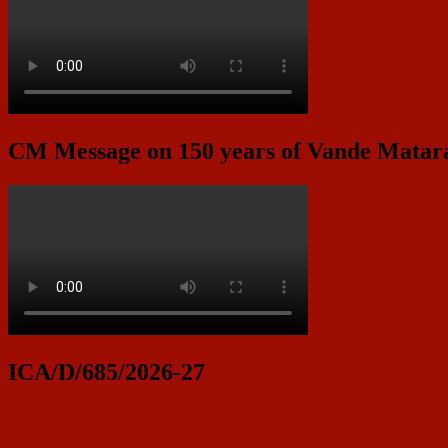
CM Message on 150 years of Vande Mata
ICA/D/685/2026-27