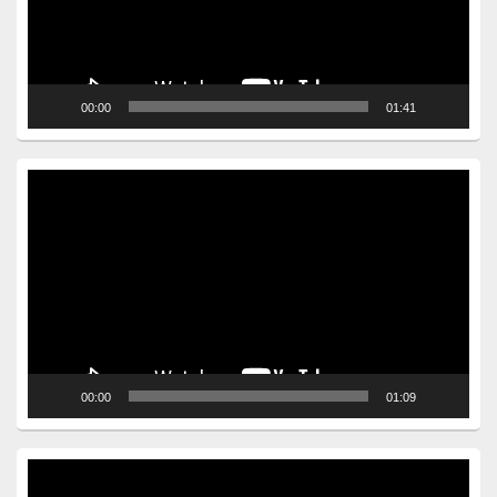
00:00
01:41
Video
Player
00:00
01:09
Video
Player