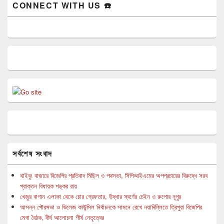
CONNECT WITH US ☎️
সর্বশেষ সংবাদ
থাইবুং বাজারে বিজেপির প্রতিবাদ মিছিল ও পথসভা, সিপিআইএমের অপপ্রচারের বিরুদ্ধে সরব
প্রাক্তন বিধায়ক শঙ্কর রায়
খেজুর বাগান এলাকা থেকে চোর গ্রেফতার, উদ্ধার স্বর্ণের চেইন ও রুপোর নূপুর
আসন্ন পৌরসভা ও ভিলেজ কাউন্সিল নির্বাচনকে সামনে রেখে নয়াদিল্লিতে ত্রিপুরা বিজেপির
মেগা বৈঠক, দীর্ঘ আলোচনা শীর্ষ নেতৃত্বের