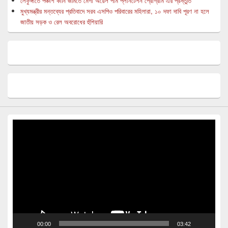
লেফুঙ্গাতে পঞ্চাশ কানি জমিতে মেগা অয়েল পাম প্লানটেশন প্রোগ্রাম এর প্রস্তুতি
মুখ্যমন্ত্রীর মন্তব্যের প্রতিবাদে সরব এসপিও পরিবারের মহিলারা, ১০ দফা দাবি পূরণ না হলে
জাতীয় সড়ক ও রেল অবরোধের হুঁশিয়ারি
Video
Player
00:00
03:42