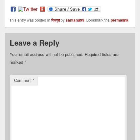
This entry was posted in
ত্রিপুরা
by
santanu99
. Bookmark the
permalink
.
Leave a Reply
Your email address will not be published.
Required fields are
marked
*
Comment
*