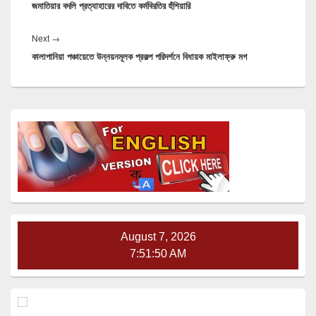
জমাতিয়ার বদলি প্রত্যাহারের দাবিতে কর্মবিরতির হুঁশিয়ারি
Next
Next
→
কালাপানিয়া পঞ্চায়েতে উন্নয়নমূলক প্রকল্প পরিদর্শনে বিধায়ক মাইলাফ্রু মগ
post:
Primary
Sidebar
Widget
Area
August 7, 2026
7:51:50 AM