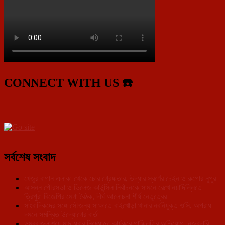
CONNECT WITH US ☎️
সর্বশেষ সংবাদ
খেজুর বাগান এলাকা থেকে চোর গ্রেফতার, উদ্ধার স্বর্ণের চেইন ও রুপোর নূপুর
আসন্ন পৌরসভা ও ভিলেজ কাউন্সিল নির্বাচনকে সামনে রেখে নয়াদিল্লিতে
ত্রিপুরা বিজেপির মেগা বৈঠক, দীর্ঘ আলোচনা শীর্ষ নেতৃত্বের
সাংবাদিকদের সঙ্গে সৌজন্য সাক্ষাতে বাইখোড়া থানার নবনিযুক্ত ওসি, অপরাধ
দমনে সমন্বিত উদ্যোগের বার্তা
ডুম্বুর জলাশয়ে মাছ ধরার নিষেধাজ্ঞা কার্যকরে গাফিলতির অভিযোগ, নজরদারি