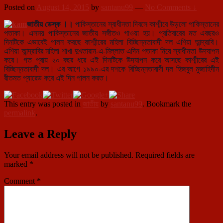
Posted on
August 14, 2015
by
santanu99
—
No Comments ↓
জাতীয় ডেস্ক ।।
পাকিস্তানের স্বাধীনতা দিবসে কাশ্মীরে উড়লো পাকিস্তানের
পতাকা। এসময় পাকিস্তানের জাতীয় সঙ্গীতও গাওয়া হয়। প্রতিবারের মত এবছরও
দিনটিকে এভাবেই পালন করছে কাশ্মীরের মহিলা বিচ্ছিন্নতাবাদী দল এশিয়া আন্দ্রাবি।
এশিয়া আন্দ্রাবির মহিলা শাখা দুখতারান-এ-মিল্লাত এদিন পতাকা নিয়ে স্বাধীনতা উদযাপন
করে। গত প্রায় ২০ বছর ধরে এই দিনটিকে উদযাপন করে আসছে কাশ্মীরের এই
বিচ্ছিন্নতাবাদী দল। এর আগে ১৯৯০-এর দশকে বিচ্ছিন্নতাবাদী দল হিজবুল মুজাহিদীন
রীতমত প্যারেড করে এই দিন পালন করত।
This entry was posted in
জাতীয়
by
santanu99
. Bookmark the
permalink
.
Leave a Reply
Your email address will not be published.
Required fields are
marked
*
Comment
*