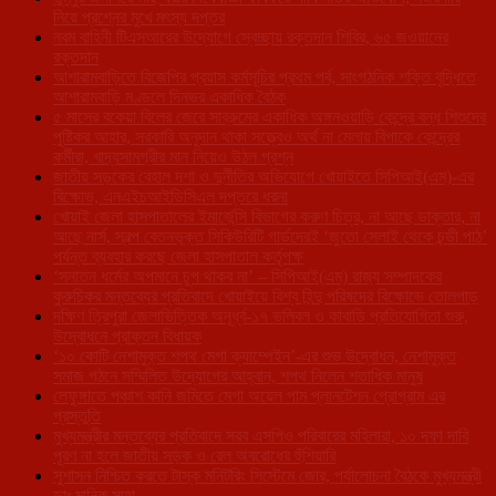
নিয়ে প্রশ্নের মুখে মৎস্য দপ্তর
নবম বাহিনী টিএসআরের উদ্যোগে স্বেচ্ছায় রক্তদান শিবির, ৬৫ জওয়ানের
রক্তদান
আশারামবাড়িতে বিজেপির প্রয়াস কর্মসূচির প্রথম পর্ব, সাংগঠনিক শক্তি বৃদ্ধিতে
আশারামবাড়ি মণ্ডলে দিনভর একাধিক বৈঠক
৫ মাসের বকেয়া বিলের জেরে সাব্রুমের একাধিক অঙ্গনওয়াড়ি কেন্দ্রে বন্ধ শিশুদের
পুষ্টিকর আহার, সরকারি অনুদান থাকা সত্ত্বেও অর্থ না মেলায় বিপাকে কেন্দ্রের
কর্মীরা, খাদ্যসামগ্রীর মান নিয়েও উঠল প্রশ্ন
জাতীয় সড়কের বেহাল দশা ও দুর্নীতির অভিযোগে খোয়াইতে সিপিআই(এম)-এর
বিক্ষোভ, এনএইচআইডিসিএল দপ্তরে ধরনা
খোয়াই জেলা হাসপাতালের ইমার্জেন্সি বিভাগের করুণ চিত্র, না আছে ডাক্তার, না
আছে নার্স, স্বল্প বেতনভূক্ত সিকিউরিটি গার্ডদেরই ‘জুতো সেলাই থেকে চন্ডী পাঠ’
পর্যন্ত ব্যবহার করছে জেলা হাসপাতাল কর্তৃপক্ষ
‘সনাতন ধর্মের অপমানে চুপ থাকব না’ – সিপিআই(এম) রাজ্য সম্পাদকের
কুরুচিকর মন্তব্যের প্রতিবাদে খোয়াইয়ে বিশ্ব হিন্দু পরিষদের বিক্ষোভে তোলপাড়
দক্ষিণ ত্রিপুরা জেলাভিত্তিক অনূর্ধ্ব-১৭ ভলিবল ও কাবাডি প্রতিযোগিতা শুরু,
উদ্বোধনে প্রাক্তন বিধায়ক
‘১০ কোটি নেশামুক্ত শপথ মেগা ক্যাম্পেইন’-এর শুভ উদ্বোধন, নেশামুক্ত
সমাজ গঠনে সম্মিলিত উদ্যোগের আহ্বান, শপথ নিলেন শতাধিক মানুষ
লেফুঙ্গাতে পঞ্চাশ কানি জমিতে মেগা অয়েল পাম প্লানটেশন প্রোগ্রাম এর
প্রস্তুতি
মুখ্যমন্ত্রীর মন্তব্যের প্রতিবাদে সরব এসপিও পরিবারের মহিলারা, ১০ দফা দাবি
পূরণ না হলে জাতীয় সড়ক ও রেল অবরোধের হুঁশিয়ারি
সুশাসন নিশ্চিত করতে টাস্ক মনিটরিং সিস্টেমে জোর, পর্যালোচনা বৈঠকে মুখ্যমন্ত্রী
ডাঃ মানিক সাহা