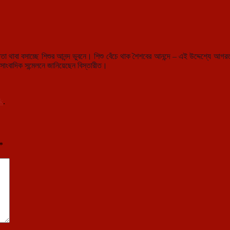
্ততা থাবা বসাচ্ছে শিশুর আনন্দ ভুবনে। শিশু বেঁচে থাক শৈশবের আনন্দে – এই উদ্দেশ্যে আ
 সাংবাদিক সন্মেলনে জানিয়েছেন বিস্তারীত।
k
.
*