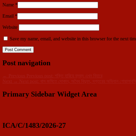
Name
*
Email
*
Website
Save my name, email, and website in this browser for the next ti
Post navigation
←
Previous
Previous post:
শক্তি হারিয়ে হুদহুদ এখন বিহারে
Next
→
Next post:
খাস জমিতে দোকান, অবৈধ বিদ্যুৎ, দপ্তরের অভিযান গোয়ালাবস
Primary Sidebar Widget Area
ICA/C/1483/2026-27