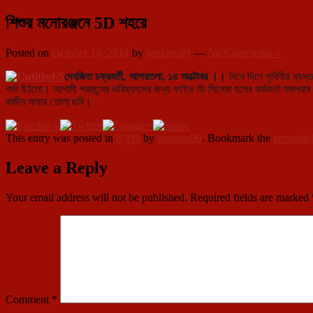
শিশুর মনোরঞ্জনে 5D শহরে
Posted on
October 14, 2014
by
santanu99
—
No Comments ↓
দেবজিত চক্রবর্তী, আগরতলা, ১৪ অক্টোবর ।।
দিনে দিনে পৃথিবীর ব্যস
পর্দা উঠলো। আগামী প্রজন্মের ভবিষ্যৎদের জন্য ফাইভ ডি সিনেমা হলের কর্মকর্তা মঙ্গলবার
রাজীব সাহার তোলা ছবি।
This entry was posted in
ত্রিপুরা
by
santanu99
. Bookmark the
permalin
Leave a Reply
Your email address will not be published.
Required fields are marked
Comment
*