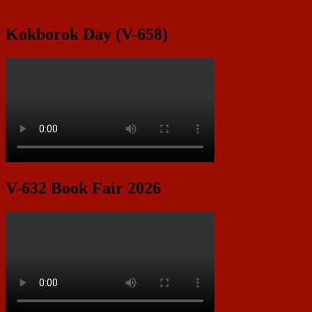
Kokborok Day (V-658)
V-632 Book Fair 2026