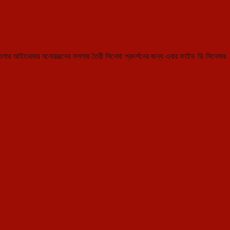
গরতলার আইতরমায় মনোরঞ্জনের মশলায় তৈরী সিনেমা প্রদর্শনের জন্য এবার ফা
ইভ ডি সিনেমার