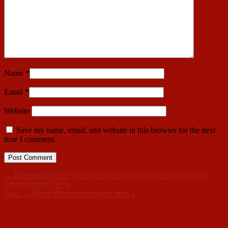
Name
*
Email
*
Website
Save my name, email, and website in this browser for the next
time I comment.
Post
Previous
←
Previous
একদিনের পুলিশ কমিশনার হয়ে স্বপ্নপূরণ করল হায়দরাবাদের ব্লাড
post:
ক্যান্সারে আক্রান্ত কিশোর
navigation
Next
Next
→
ট্রাক ও জীপের মুখোমুখি ধাক্কায় আহত ২
Primary
post:
Sidebar