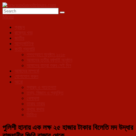
Skip
to
Search
Search
newsupdateoftripura.com
The one & only exceptional Bengali Version online news &
content
for:
Menu
infotainment portal in Tripura.
Primary
প্রচ্ছদ
রাজ্যের খবর
menu
জাতীয়
আন্তর্জাতিক
ফটো গ্যালারি
শপথগ্রহণ অনুষ্ঠান ২০১৮
আমাদের তৃতীয় বর্ষপূর্তি অনুষ্ঠান
আমাদের যাত্রা শুরুর সেই দিন
আমাদের সম্পর্কে
যোগাযোগ করুন
আরো
স্বাস্থ্য ও সচেতনতা
তথ্য, বিজ্ঞান ও প্রযুক্তি
খেলাধূলা
তারায় তারায়
কথায় কথায়
ভিডিও
পুলিশী হানায় এক লক্ষ ২৫ হাজার টাকার বিলেতি মদ উদ্ধার
রাজধানীর জিবি বাজার থেকে