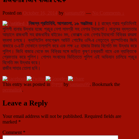
Posted on
October 16, 2014
by
santanu99
—
No Comments ↓
নিজস্ব প্রতিনিধি, আগরতলা, ১৬ অক্টোবর ।।
রাজ্যে প্রায় প্রতিদিনই
পুলিশী হানায় উদ্ধার হচ্ছে প্রচুর নেশা সামগ্রী সহ নেশার ট্যাবলেট। মানুষের ব্যস্ততার
আড়ালে রাজধা
নী সহ রাজধানীর বাইরেও মদ, কোরাক্স এবং নেশার ট্যাবলেট বিক্রির রমরমা
ব্যবসা চলছে। ক্যাপিটেল কমপ্লেক্স আউট পোষ্টের ওসি-র নেতৃত্বে বৃহস্পতিবার জিবি
বাজারে ৩-৪টি দোকানে তল্লাশি করে এক লক্ষ ২৫ হাজার টাকার বিলেতি মদ উদ্ধার করে
পুলিশ। জিবি বাজার থেকে মদ বিক্রির সঙ্গে জড়িত কৃষ্ণ চক্রবর্তী নামে এক ব্যাক্তিকে
গ্রেফতার করে পুলিশ। গোপন সংবাদের ভিত্তিতে পুলিশ এই অভিযান চালিয়ে প্রচুর
বিলেতি মদ উদ্ধার করে।
রাজীব সাহার তোলা ছবি।
This entry was posted in
ত্রিপুরা
by
santanu99
. Bookmark the
permalink
.
Leave a Reply
Your email address will not be published.
Required fields are
marked
*
Comment
*