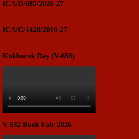
Widget
ICA/D/685/2026-27
Area
ICA/C/1428/2016-27
Kokborok Day (V-658)
V-632 Book Fair 2026