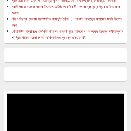
স্বাধীনতা দিবস উপলক্ষে সিমান্তে পুলিশ-বিএসএফের যৌথ পেট্রলিং, নিরাপত্তা জোরদার
গবাদি পশু ও বানরের অবাধ উৎপাতে অতিষ্ঠ খোয়াইবাসী, পশু আশ্রয়কেন্দ্র গড়ার দাবিতে সরব
জনতা
দক্ষিণ ত্রিপুরা জেলায় প্রশাসনিক প্রস্তুতি বৈঠক: ১২ আগস্ট আসছেন পঞ্চায়েত মন্ত্রী কিশোর
বর্মণ
গৌরাঙ্গটিলা বিদ্যালয়ে এলপিজি গ্যাসের পাসবই চুরির অভিযোগ, শিক্ষকের বিরুদ্ধে দৃষ্টান্তমূলক
শাস্তির দাবিতে জেলা শিক্ষা আধিকারিকের দ্বারস্থ এসএফআই
Video
Player