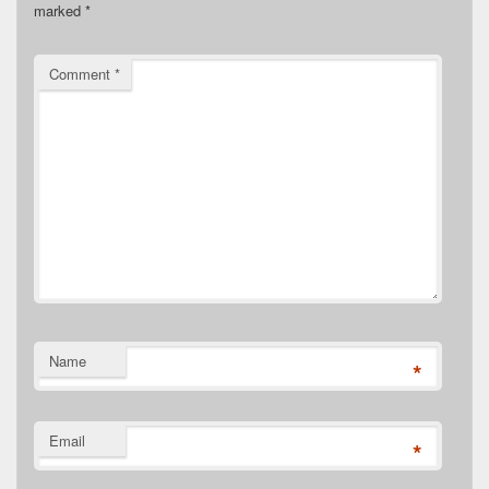
marked
*
Comment
*
Name
*
Email
*