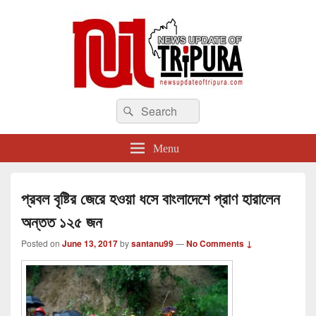
newsupdateoftripura.com
Search
The one & only exceptional Bengali Version online news & infotainment portal
Search
in Tripura.
for:
Menu
প্রবল বৃষ্টির জেরে হওয়া ধসে বাংলাদেশে প্রাণ হারালেন
অন্তত ১২৫ জন
Posted on
June 13, 2017
by
santanu99
—
No Comments ↓