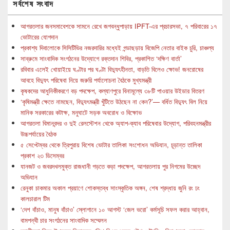
সর্বশেষ সংবাদ
আগরতলার জনসমাবেশকে সামনে রেখে জগবন্ধুপাড়ায় IPFT-এর প্রচারসভা, ৭ পরিবারের ১৭
ভোটারের যোগদান
প্রকাশ্য দিবালোকে সিসিটিভির নজরদারির মধ্যেই গন্ডাছড়ায় বিজেপি নেতার বাইক চুরি, চাঞ্চল্য
সাব্রুমে সাংবাদিক সংগঠনের উদ্যোগে রক্তদান শিবির, প্রকাশিত ‘দক্ষিণ বার্তা’
রবিবার এলেই খোয়াইয়ে ঘণ্টার পর ঘণ্টা বিদ্যুৎহীনতা, বাড়তি বিলেও ক্ষোভ! জনরোষের
আবহে বিদ্যুৎ পরিষেবা নিয়ে জরুরি পর্যালোচনা বৈঠকে মুখ্যমন্ত্রী
কৃষকদের আধুনিকীকরণে বড় পদক্ষেপ, কল্যাণপুরে বিনামূল্যে ৩৮টি পাওয়ার উইডার বিতরণ
‘কৃষিমন্ত্রী ক্ষেতে নামছেন, বিদ্যুৎমন্ত্রী খুঁটিতে উঠছেন না কেন?’— বর্ধিত বিদ্যুৎ বিল নিয়ে
মানিক সরকারের কটাক্ষ, মনুঘাটে সড়ক অবরোধ ও বিক্ষোভ
আগরতলা বিমানবন্দর ও দুই রেলস্টেশন থেকে অ্যাপ-ক্যাব পরিষেবার উদ্যোগ, পরিবহনমন্ত্রীর
উচ্চপর্যায়ের বৈঠক
৫ সেপ্টেম্বর থেকে ত্রিপুরায় বিশেষ ভোটার তালিকা সংশোধন অভিযান, চূড়ান্ত তালিকা
প্রকাশ ২৩ ডিসেম্বর
যানজট ও জবরদখলমুক্ত রাজধানী গড়তে কড়া পদক্ষেপ, আগরতলায় পুর নিগমের উচ্ছেদ
অভিযান
রেনুকা চাকমার অকাল প্রয়াণে শোকস্তব্ধ সাংস্কৃতিক অঙ্গন, শেষ শ্রদ্ধায় জুনি রং ঢং
কালচারাল টিম
‘দেশ বাঁচাও, মানুষ বাঁচাও’ স্লোগানে ১০ আগস্ট ‘জেল ভরো’ কর্মসূচি সফল করার আহ্বান,
বামপন্থী চার সংগঠনের সাংবাদিক সম্মেলন