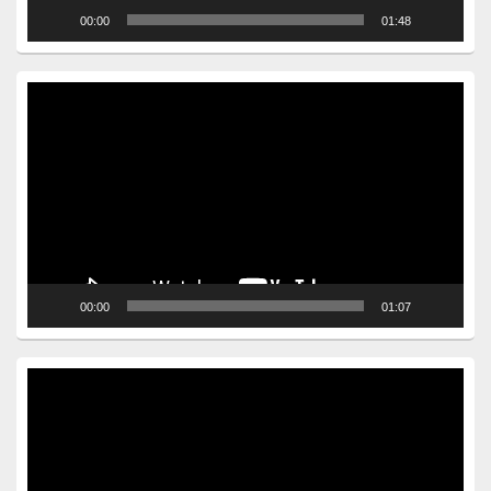
00:00
01:48
Video
Player
00:00
01:07
Video
Player