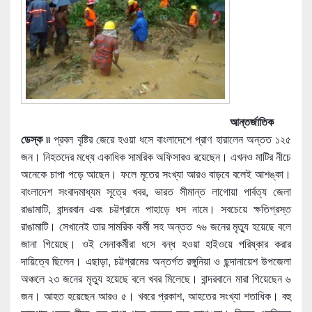
আন্তর্জাতিক
ডেস্ক ৷৷
প্রবল বৃষ্টির জেরে হওয়া ধসে বাংলাদেশে প্রাণ হারালেন অন্তত ১২৫
জন। নিহতদের মধ্যে একাধিক সামরিক অফিসারও রয়েছেন। এখনও মাটির নীচে
অনেকে চাপা পড়ে আছেন। ফলে মৃতের সংখ্যা আরও বাড়বে বলেই আশঙ্কা।
বাংলাদেশ সংবাদমাধ্যম সূত্রে খবর, ভারত সীমান্ত লাগোয়া পার্বত্য জেলা
রাঙামাটি, বান্দরবান এবং চট্টগ্রামে পাহাড়ে ধস নামে। সবচেয়ে ক্ষতিগ্রস্ত
রাঙামাটি। সেখানেই তার সামরিক কর্মী সহ অন্তত ৭৬ জনের মৃত্যু হয়েছে বলে
জানা গিয়েছে। ওই সেনাকর্মীরা ধসে বন্ধ হওয়া হাইওয়ে পরিষ্কার করার
দায়িত্বে ছিলেন। এছাড়া, চট্টগ্রামের অন্তর্গত রঙ্গুনিয়া ও ছন্দানায়েশ উপজেলা
অঞ্চলে ২৩ জনের মৃত্যু হয়েছে বলে খবর মিলেছে। বান্দরবানে মারা গিয়েছেন ৬
জন। আহত হয়েছেন আরও ৫। খবরে প্রকাশ, আহতের সংখ্যা শতাধিক। বহু