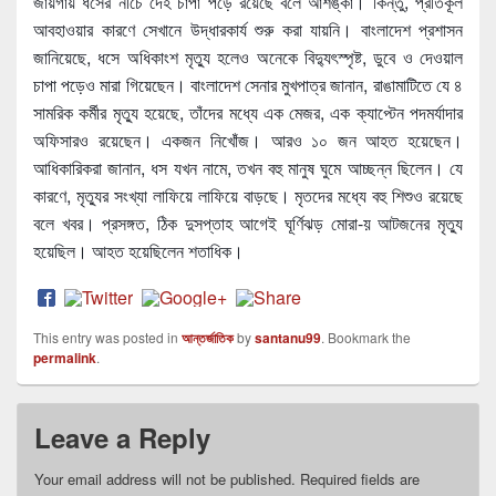
জায়গায় ধসের নীচে দেহ চাপা পড়ে রয়েছে বলে আশঙ্কা। কিন্তু, প্রতিকূল
আবহাওয়ার কারণে সেখানে উদ্ধারকার্য শুরু করা যায়নি। বাংলাদেশ প্রশাসন
জানিয়েছে, ধসে অধিকাংশ মৃত্যু হলেও অনেকে বিদ্যুৎস্পৃষ্ট, ডুবে ও দেওয়াল
চাপা পড়েও মারা গিয়েছেন। বাংলাদেশ সেনার মুখপাত্র জানান, রাঙামাটিতে যে ৪
সামরিক কর্মীর মৃত্যু হয়েছে, তাঁদের মধ্যে এক মেজর, এক ক্যাপ্টেন পদমর্যাদার
অফিসারও রয়েছেন। একজন নিখোঁজ। আরও ১০ জন আহত হয়েছেন।
আধিকারিকরা জানান, ধস যখন নামে, তখন বহু মানুষ ঘুমে আচ্ছন্ন ছিলেন। যে
কারণে, মৃত্যুর সংখ্যা লাফিয়ে লাফিয়ে বাড়ছে। মৃতদের মধ্যে বহু শিশুও রয়েছে
বলে খবর। প্রসঙ্গত, ঠিক দুসপ্তাহ আগেই ঘূর্ণিঝড় মোরা-য় আটজনের মৃত্যু
হয়েছিল। আহত হয়েছিলেন শতাধিক।
This entry was posted in
আন্তর্জাতিক
by
santanu99
. Bookmark the
permalink
.
Leave a Reply
Your email address will not be published.
Required fields are