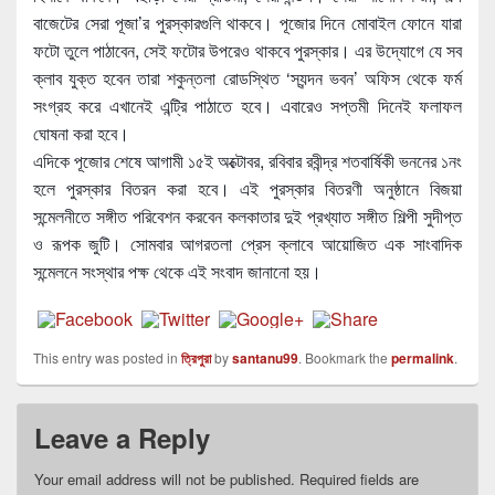
বাজেটের সেরা পূজা’র পুরস্কারগুলি থাকবে। পূজোর দিনে মোবাইল ফোনে যারা
ফটো তুলে পাঠাবেন, সেই ফটোর উপরেও থাকবে পুরস্কার। এর উদ্যোগে যে সব
ক্লাব যুক্ত হবেন তারা শকুন্তলা রোডস্থিত ‘স্যন্দন ভবন’ অফিস থেকে ফর্ম
সংগ্রহ করে এখানেই এন্ট্রি পাঠাতে হবে। এবারেও সপ্তমী দিনেই ফলাফল
ঘোষনা করা হবে।
এদিকে পূজোর শেষে আগামী ১৫ই অক্টোবর, রবিবার রবীন্দ্র শতবার্ষিকী ভননের ১নং
হলে পুরস্কার বিতরন করা হবে। এই পুরস্কার বিতরণী অনুষ্ঠানে বিজয়া
সন্মেলনীতে সঙ্গীত পরিবেশন করবেন কলকাতার দুই প্রখ্যাত সঙ্গীত শিল্পী সুদীপ্ত
ও রূপক জুটি। সোমবার আগরতলা প্রেস ক্লাবে আয়োজিত এক সাংবাদিক
সন্মেলনে সংস্থার পক্ষ থেকে এই সংবাদ জানানো হয়।
This entry was posted in
ত্রিপুরা
by
santanu99
. Bookmark the
permalink
.
Leave a Reply
Your email address will not be published.
Required fields are