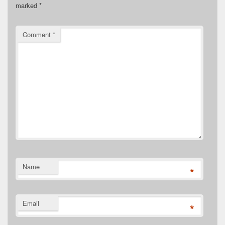
marked
*
Comment
*
Name
*
Email
*