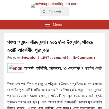
newsupdateoftripura.com
Search
The one & only exceptional Bengali Version online news & infotainment portal
Search
in Tripura.
for:
Menu
পঞ্চম ‘স্যন্দন শারদ সন্মান ২০১৭’-র উদ্যোগ, থাকছে
২৩টি আকর্ষণীয় পুরস্কার
Posted on
September 11, 2017
by
santanu99
—
No Comments ↓
আপডেট প্রতিনিধি, আগরতলা, ১১ সেপ্টেম্বর ৷৷
বাঙ্গালীর শ্রেষ্ঠ
উৎসব দুর্গা পূজা উপলক্ষ্যে স্যন্দন পত্রিকা’র উদ্যোগে প্রতিবছরের মত এবারেও
সার্বজনীন পূজা কমিটি গুলির আয়োজনের উপর উৎসাহবর্ধক ‘স্যন্দন শারদ সন্মান’
প্রদানের উদ্যোগ নেওয়া হয়েছে। মোট ৫টি মূল পুরস্কারের সাথে মোট ২৩টি
পুরস্কার প্রদান করা হবে। এতে ‘সেরার সেরা’ পুরস্কারটি এবারেও মূল আকর্ষণ
হিসাবে থাকবে। এছাড়া সেরা প্রতিমা, সেরা মন্ডপ। সেরা আলোকসজ্জা, সল্প