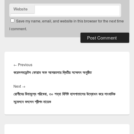
Website
Save my name, email, and website in this browser for the next time
I comment.
Post
navigation
Previous
←
Previous
করেসপনডেন্টস ফোরাম অফ আগরতলার দ্বিতীয় সম্মেলন অনুষ্ঠিত
post:
Next
Next
→
রোগীদের বিনামূল্যে পরিষেবা, ৩০ শয্যা বিশিষ্ট হাসপাতালের উদ্বোধন করে সাংবাদিক
post:
সন্মেলনে বললেন শ্রীপদ নায়েক
Primary
Sidebar