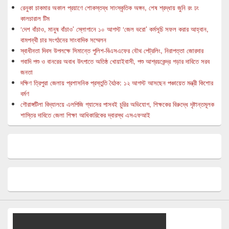
রেনুকা চাকমার অকাল প্রয়াণে শোকস্তব্ধ সাংস্কৃতিক অঙ্গন, শেষ শ্রদ্ধায় জুনি রং ঢং
কালচারাল টিম
‘দেশ বাঁচাও, মানুষ বাঁচাও’ স্লোগানে ১০ আগস্ট ‘জেল ভরো’ কর্মসূচি সফল করার আহ্বান,
বামপন্থী চার সংগঠনের সাংবাদিক সম্মেলন
স্বাধীনতা দিবস উপলক্ষে সিমান্তে পুলিশ-বিএসএফের যৌথ পেট্রলিং, নিরাপত্তা জোরদার
গবাদি পশু ও বানরের অবাধ উৎপাতে অতিষ্ঠ খোয়াইবাসী, পশু আশ্রয়কেন্দ্র গড়ার দাবিতে সরব
জনতা
দক্ষিণ ত্রিপুরা জেলায় প্রশাসনিক প্রস্তুতি বৈঠক: ১২ আগস্ট আসছেন পঞ্চায়েত মন্ত্রী কিশোর
বর্মণ
গৌরাঙ্গটিলা বিদ্যালয়ে এলপিজি গ্যাসের পাসবই চুরির অভিযোগ, শিক্ষকের বিরুদ্ধে দৃষ্টান্তমূলক
শাস্তির দাবিতে জেলা শিক্ষা আধিকারিকের দ্বারস্থ এসএফআই