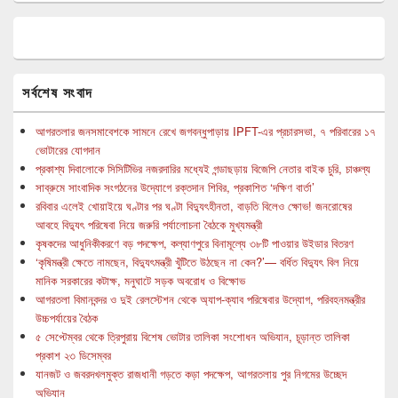
সর্বশেষ সংবাদ
আগরতলার জনসমাবেশকে সামনে রেখে জগবন্ধুপাড়ায় IPFT-এর প্রচারসভা, ৭ পরিবারের ১৭
ভোটারের যোগদান
প্রকাশ্য দিবালোকে সিসিটিভির নজরদারির মধ্যেই গন্ডাছড়ায় বিজেপি নেতার বাইক চুরি, চাঞ্চল্য
সাব্রুমে সাংবাদিক সংগঠনের উদ্যোগে রক্তদান শিবির, প্রকাশিত ‘দক্ষিণ বার্তা’
রবিবার এলেই খোয়াইয়ে ঘণ্টার পর ঘণ্টা বিদ্যুৎহীনতা, বাড়তি বিলেও ক্ষোভ! জনরোষের
আবহে বিদ্যুৎ পরিষেবা নিয়ে জরুরি পর্যালোচনা বৈঠকে মুখ্যমন্ত্রী
কৃষকদের আধুনিকীকরণে বড় পদক্ষেপ, কল্যাণপুরে বিনামূল্যে ৩৮টি পাওয়ার উইডার বিতরণ
‘কৃষিমন্ত্রী ক্ষেতে নামছেন, বিদ্যুৎমন্ত্রী খুঁটিতে উঠছেন না কেন?’— বর্ধিত বিদ্যুৎ বিল নিয়ে
মানিক সরকারের কটাক্ষ, মনুঘাটে সড়ক অবরোধ ও বিক্ষোভ
আগরতলা বিমানবন্দর ও দুই রেলস্টেশন থেকে অ্যাপ-ক্যাব পরিষেবার উদ্যোগ, পরিবহনমন্ত্রীর
উচ্চপর্যায়ের বৈঠক
৫ সেপ্টেম্বর থেকে ত্রিপুরায় বিশেষ ভোটার তালিকা সংশোধন অভিযান, চূড়ান্ত তালিকা
প্রকাশ ২৩ ডিসেম্বর
যানজট ও জবরদখলমুক্ত রাজধানী গড়তে কড়া পদক্ষেপ, আগরতলায় পুর নিগমের উচ্ছেদ
অভিযান