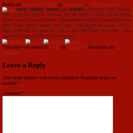
Posted on
February 14, 2018
by
santanu99
—
No Comments ↓
আপডেট প্রতিনিধি, আগরতলা, ১৪ ফেব্রুয়ারী ৷৷
পবিত্র শিব চতুর্দশী উপলক্ষ্যে
গোটা দেশের সাথে রাজ্যেও পালন করা হয় শিব চতুর্দশী। মঙ্গলবার থেকেই রাজ্যের
মন্দিরগুলি সেজে উঠেছে রকমারি সাজে। বুধবার রাজধানীর শিববাড়ি সহ রাজ্যের বিভিন্ন শিব
মন্দিরে বিভিন্ন অনুষ্ঠানের আয়োজন করা হয়েছে। তিথি অনুযায়ী মঙ্গলবার রাত ১০টা ৪০
মিনিটে চতুর্দশী শুরু হয়। বুধবার রাত ১২টা ৪৪ মিনিট পর্যন্ত থাকবে শিব চতুর্দশী। এদিন
রাজধানীর শিব বাড়িতে পূর্ণার্থীর ভিড় ছিল লক্ষ্যনিয়।
This entry was posted in
ত্রিপুরা
by
santanu99
. Bookmark the
permalink
.
Leave a Reply
Your email address will not be published.
Required fields are
marked
*
Comment
*