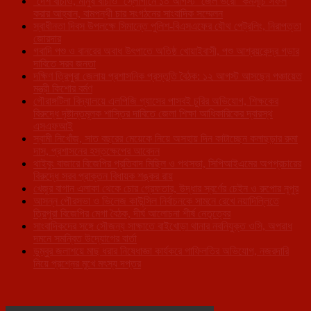
‘দেশ বাঁচাও, মানুষ বাঁচাও’ স্লোগানে ১০ আগস্ট ‘জেল ভরো’ কর্মসূচি সফল
করার আহ্বান, বামপন্থী চার সংগঠনের সাংবাদিক সম্মেলন
স্বাধীনতা দিবস উপলক্ষে সিমান্তে পুলিশ-বিএসএফের যৌথ পেট্রলিং, নিরাপত্তা
জোরদার
গবাদি পশু ও বানরের অবাধ উৎপাতে অতিষ্ঠ খোয়াইবাসী, পশু আশ্রয়কেন্দ্র গড়ার
দাবিতে সরব জনতা
দক্ষিণ ত্রিপুরা জেলায় প্রশাসনিক প্রস্তুতি বৈঠক: ১২ আগস্ট আসছেন পঞ্চায়েত
মন্ত্রী কিশোর বর্মণ
গৌরাঙ্গটিলা বিদ্যালয়ে এলপিজি গ্যাসের পাসবই চুরির অভিযোগ, শিক্ষকের
বিরুদ্ধে দৃষ্টান্তমূলক শাস্তির দাবিতে জেলা শিক্ষা আধিকারিকের দ্বারস্থ
এসএফআই
স্বামী নিখোঁজ, সাত বছরের মেয়েকে নিয়ে অসহায় দিন কাটাচ্ছেন কলাছড়ার রুমা
দাস, প্রশাসনের হস্তক্ষেপের আবেদন
থাইবুং বাজারে বিজেপির প্রতিবাদ মিছিল ও পথসভা, সিপিআইএমের অপপ্রচারের
বিরুদ্ধে সরব প্রাক্তন বিধায়ক শঙ্কর রায়
খেজুর বাগান এলাকা থেকে চোর গ্রেফতার, উদ্ধার স্বর্ণের চেইন ও রুপোর নূপুর
আসন্ন পৌরসভা ও ভিলেজ কাউন্সিল নির্বাচনকে সামনে রেখে নয়াদিল্লিতে
ত্রিপুরা বিজেপির মেগা বৈঠক, দীর্ঘ আলোচনা শীর্ষ নেতৃত্বের
সাংবাদিকদের সঙ্গে সৌজন্য সাক্ষাতে বাইখোড়া থানার নবনিযুক্ত ওসি, অপরাধ
দমনে সমন্বিত উদ্যোগের বার্তা
ডুম্বুর জলাশয়ে মাছ ধরার নিষেধাজ্ঞা কার্যকরে গাফিলতির অভিযোগ, নজরদারি
নিয়ে প্রশ্নের মুখে মৎস্য দপ্তর