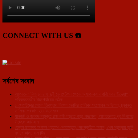
CONNECT WITH US ☎️
সর্বশেষ সংবাদ
আগরতলা বিমানবন্দর ও দুই রেলস্টেশন থেকে অ্যাপ-ক্যাব পরিষেবার উদ্যোগ,
পরিবহনমন্ত্রীর উচ্চপর্যায়ের বৈঠক
৫ সেপ্টেম্বর থেকে ত্রিপুরায় বিশেষ ভোটার তালিকা সংশোধন অভিযান, চূড়ান্ত
তালিকা প্রকাশ ২৩ ডিসেম্বর
যানজট ও জবরদখলমুক্ত রাজধানী গড়তে কড়া পদক্ষেপ, আগরতলায় পুর নিগমের
উচ্ছেদ অভিযান
রেনুকা চাকমার অকাল প্রয়াণে শোকস্তব্ধ সাংস্কৃতিক অঙ্গন, শেষ শ্রদ্ধায় জুনি
রং ঢং কালচারাল টিম