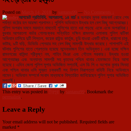
Posted on
March 14, 2018
by
santanu99
—
No Comments ↓
আপডেট প্রতিনিধি, আগরতলা, ১৪ মার্চ ৷৷
অপরাধ মূলক কাজকর্ম রোধে শেষ
পর্যন্ত কঠোর হল আরক্ষা প্রশাসন। পুলিশি অভিযানে উদ্ধার হল বেশ কিছু আগ্নেয়াস্ত্র।
পুলিশ অপরাধ দমনে ময়দানে নামতেই পুলিশের হাতে ধরা পড়ছে একে একে অপরাধিরা।
বুধবার আগরতলা বর্ডার গোলচক্কর সন্নিহিত দক্ষিন রামনগর এলাকায় পুলিশ ঝটিকা
অভিযান চালিয়ে দুটি পিস্তল, কয়েক রাউন্ড কার্তুজ, চুরি যাওয়া একটি বাইক, ধারালো চাকু,
কাটার, ৯টি ঘড়ি, ডিভিডি প্লেয়ার সহ বেশ কিছু সামগ্রী উদ্ধার করেছে। পাশাপাশি এই
ঘটনায় পুলিশের হাতে গ্রেপ্তার হয়েছে সন্দেহভাজন তিন অভিযুক্ত। এরা হচ্ছে দক্ষিন
রামনগরের বাসিন্দা শ্রীকৃষ্ণ নম, শাহিন মিঞা এবং গৌতম সরকার। উদ্ধার হওয়া
আগ্নেয়াস্ত্র এবং অন্যান্য সামগ্রী সহ ধৃতদের পশ্চিম থানার হেফাজতে নিয়ে আসা
হয়েছে। এদিন জেলা পুলিশ সুপার অভিজিত সপ্তর্ষি, এস ডি পি ও অশোক কুমার সিনহা
এবং পশ্চিম থানার ওসি সুব্রত চক্রবর্তী সহ বিশাল নিরাপত্তা বাহিনী নিয়ে অভিযানে
নামেন। অভিযান সম্পর্কে সংবাদ মাধ্যমকে বিস্তারিত জানিয়েছেন পুলিশ সুপার অভিজিত
সপ্তর্ষি।
This entry was posted in
ত্রিপুরা
by
santanu99
. Bookmark the
permalink
.
Leave a Reply
Your email address will not be published.
Required fields are
marked
*