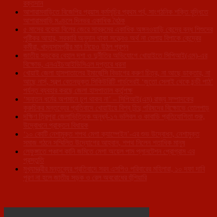
রক্তদান
আশারামবাড়িতে বিজেপির প্রয়াস কর্মসূচির প্রথম পর্ব, সাংগঠনিক শক্তি বৃদ্ধিতে
আশারামবাড়ি মণ্ডলে দিনভর একাধিক বৈঠক
৫ মাসের বকেয়া বিলের জেরে সাব্রুমের একাধিক অঙ্গনওয়াড়ি কেন্দ্রে বন্ধ শিশুদের
পুষ্টিকর আহার, সরকারি অনুদান থাকা সত্ত্বেও অর্থ না মেলায় বিপাকে কেন্দ্রের
কর্মীরা, খাদ্যসামগ্রীর মান নিয়েও উঠল প্রশ্ন
জাতীয় সড়কের বেহাল দশা ও দুর্নীতির অভিযোগে খোয়াইতে সিপিআই(এম)-এর
বিক্ষোভ, এনএইচআইডিসিএল দপ্তরে ধরনা
খোয়াই জেলা হাসপাতালের ইমার্জেন্সি বিভাগের করুণ চিত্র, না আছে ডাক্তার, না
আছে নার্স, স্বল্প বেতনভূক্ত সিকিউরিটি গার্ডদেরই ‘জুতো সেলাই থেকে চন্ডী পাঠ’
পর্যন্ত ব্যবহার করছে জেলা হাসপাতাল কর্তৃপক্ষ
‘সনাতন ধর্মের অপমানে চুপ থাকব না’ – সিপিআই(এম) রাজ্য সম্পাদকের
কুরুচিকর মন্তব্যের প্রতিবাদে খোয়াইয়ে বিশ্ব হিন্দু পরিষদের বিক্ষোভে তোলপাড়
দক্ষিণ ত্রিপুরা জেলাভিত্তিক অনূর্ধ্ব-১৭ ভলিবল ও কাবাডি প্রতিযোগিতা শুরু,
উদ্বোধনে প্রাক্তন বিধায়ক
‘১০ কোটি নেশামুক্ত শপথ মেগা ক্যাম্পেইন’-এর শুভ উদ্বোধন, নেশামুক্ত
সমাজ গঠনে সম্মিলিত উদ্যোগের আহ্বান, শপথ নিলেন শতাধিক মানুষ
লেফুঙ্গাতে পঞ্চাশ কানি জমিতে মেগা অয়েল পাম প্লানটেশন প্রোগ্রাম এর
প্রস্তুতি
মুখ্যমন্ত্রীর মন্তব্যের প্রতিবাদে সরব এসপিও পরিবারের মহিলারা, ১০ দফা দাবি
পূরণ না হলে জাতীয় সড়ক ও রেল অবরোধের হুঁশিয়ারি