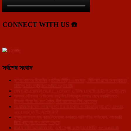
CONNECT WITH US ☎️
সর্বশেষ সংবাদ
থাইবুং বাজারে বিজেপির প্রতিবাদ মিছিল ও পথসভা, সিপিআইএমের অপপ্রচারের
বিরুদ্ধে সরব প্রাক্তন বিধায়ক শঙ্কর রায়
খেজুর বাগান এলাকা থেকে চোর গ্রেফতার, উদ্ধার স্বর্ণের চেইন ও রুপোর নূপুর
আসন্ন পৌরসভা ও ভিলেজ কাউন্সিল নির্বাচনকে সামনে রেখে নয়াদিল্লিতে
ত্রিপুরা বিজেপির মেগা বৈঠক, দীর্ঘ আলোচনা শীর্ষ নেতৃত্বের
সাংবাদিকদের সঙ্গে সৌজন্য সাক্ষাতে বাইখোড়া থানার নবনিযুক্ত ওসি, অপরাধ
দমনে সমন্বিত উদ্যোগের বার্তা
ডুম্বুর জলাশয়ে মাছ ধরার নিষেধাজ্ঞা কার্যকরে গাফিলতির অভিযোগ, নজরদারি
নিয়ে প্রশ্নের মুখে মৎস্য দপ্তর
নবম বাহিনী টিএসআরের উদ্যোগে স্বেচ্ছায় রক্তদান শিবির, ৬৫ জওয়ানের