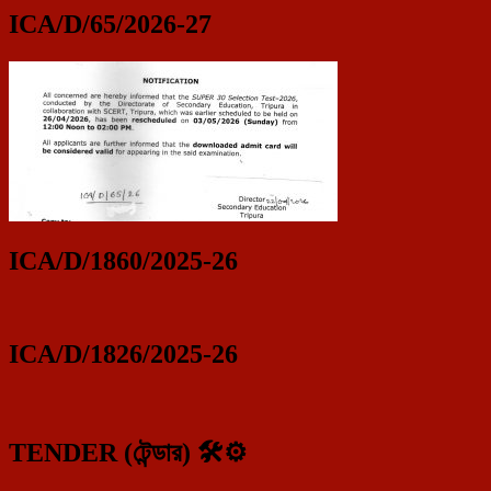
ICA/D/65/2026-27
ICA/D/1860/2025-26
ICA/D/1826/2025-26
TENDER (টেন্ডার) 🛠️⚙️