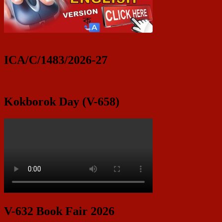
Sidebar
Widget
Area
ICA/C/1483/2026-27
Kokborok Day (V-658)
V-632 Book Fair 2026