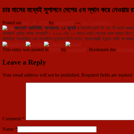
চার মাসের মধ্যেই সুশাসনে দেশের ৫ম স্থান করে নেওয়ায় র
Posted on
July 24, 2018
by
santanu99
—
No Comments ↓
আপডেট প্রতিনিধি, আগরতলা, ২৪ জুলাই ৷৷
বিজেপি-আই পি এফ টি জোট সরকারের 
এফায়ার্স সেন্টার নামক সংস্থাটি। ২০১৬ এবং ১৭ সালে একই ক্ষেত্রে নবম স্থানে ছিল ত
কার্যালয়ে আয়োজিত এক সাংবাদিক সন্মেলনে তিনি বলেন, প্রধানমন্ত্রী নরেন্দ্র মোদি সব র
This entry was posted in
ত্রিপুরা
by
santanu99
. Bookmark the
permalin
Leave a Reply
Your email address will not be published.
Required fields are marked
Comment
*
Name
*