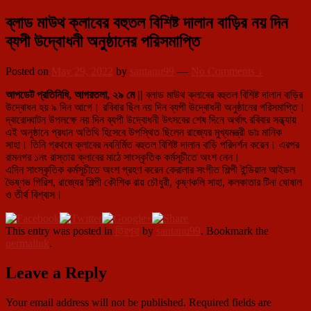
ব্লাড মাউথ ক্লাবের বহুতল বিশিষ্ট দালান বাড়ির নয় দিন
ব্যপী উদ্বোধনী অনুষ্ঠানের পরিসমাপ্তি
Posted on
May 29, 2022
by
santanu99
—
No Comments ↓
আপডেট প্রতিনিধি, আগরতলা, ২৯ মে ||
ব্লাড মাউথ ক্লাবের বহুতল বিশিষ্ট দালান বাড়ির
উদ্বোধন হয় ৯ দিন আগে। রবিবার ছিল নয় দিন ব্যপী উদ্বোধনী অনুষ্ঠানের পরিসমাপ্তি।
দ্বারোদ্ঘাটন উপলক্ষে নয় দিন ব্যপী উদ্বোধনী উৎসবের শেষ দিনে অর্থাৎ রবিবার সন্ধ্যায়
এই অনুষ্ঠানে প্রধান অতিথি হিসেবে উপস্থিত ছিলেন রাজ্যের মুখ্যমন্ত্রী ডাঃ মানিক
সাহা। তিনি প্রথমে ক্লাবের নবনির্মিত বহুতল বিশিষ্ট দালান বাড়ি পরিদর্শন করেন। এরপর
রামনগর ১নং রাস্তায় ক্লাবের মাঠে সাংস্কৃতিক কর্মসূচীতে অংশ নেন।
এদিন সাংস্কৃতিক কর্মসূচীতে অংশ গ্রহণ করেন কেরালার সংগীত শিল্পী ইন্ডিয়ান আইডল
ভৈষ্ণভ গিরিশ, রাজ্যের শিল্পী কৌশিক রায় চৌধুরী, কৃষ্ণকলি সাহা, কলকাতার টিনা ঘোষাল
ও তীর্থ বিশ্বাস।
This entry was posted in
ত্রিপুরা
by
santanu99
. Bookmark the
permalink
.
Leave a Reply
Your email address will not be published.
Required fields are