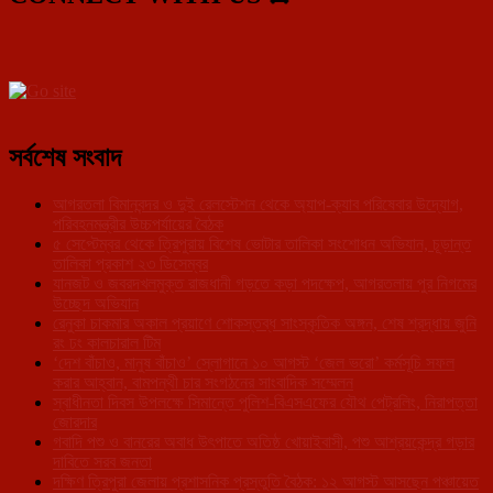
সর্বশেষ সংবাদ
আগরতলা বিমানবন্দর ও দুই রেলস্টেশন থেকে অ্যাপ-ক্যাব পরিষেবার উদ্যোগ,
পরিবহনমন্ত্রীর উচ্চপর্যায়ের বৈঠক
৫ সেপ্টেম্বর থেকে ত্রিপুরায় বিশেষ ভোটার তালিকা সংশোধন অভিযান, চূড়ান্ত
তালিকা প্রকাশ ২৩ ডিসেম্বর
যানজট ও জবরদখলমুক্ত রাজধানী গড়তে কড়া পদক্ষেপ, আগরতলায় পুর নিগমের
উচ্ছেদ অভিযান
রেনুকা চাকমার অকাল প্রয়াণে শোকস্তব্ধ সাংস্কৃতিক অঙ্গন, শেষ শ্রদ্ধায় জুনি
রং ঢং কালচারাল টিম
‘দেশ বাঁচাও, মানুষ বাঁচাও’ স্লোগানে ১০ আগস্ট ‘জেল ভরো’ কর্মসূচি সফল
করার আহ্বান, বামপন্থী চার সংগঠনের সাংবাদিক সম্মেলন
স্বাধীনতা দিবস উপলক্ষে সিমান্তে পুলিশ-বিএসএফের যৌথ পেট্রলিং, নিরাপত্তা
জোরদার
গবাদি পশু ও বানরের অবাধ উৎপাতে অতিষ্ঠ খোয়াইবাসী, পশু আশ্রয়কেন্দ্র গড়ার
দাবিতে সরব জনতা
দক্ষিণ ত্রিপুরা জেলায় প্রশাসনিক প্রস্তুতি বৈঠক: ১২ আগস্ট আসছেন পঞ্চায়েত