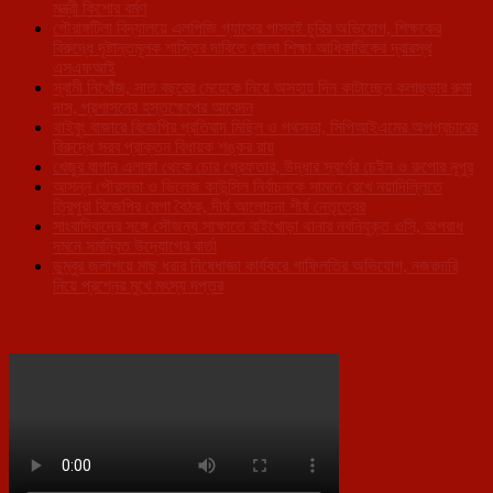
মন্ত্রী কিশোর বর্মণ
গৌরাঙ্গটিলা বিদ্যালয়ে এলপিজি গ্যাসের পাসবই চুরির অভিযোগ, শিক্ষকের
বিরুদ্ধে দৃষ্টান্তমূলক শাস্তির দাবিতে জেলা শিক্ষা আধিকারিকের দ্বারস্থ
এসএফআই
স্বামী নিখোঁজ, সাত বছরের মেয়েকে নিয়ে অসহায় দিন কাটাচ্ছেন কলাছড়ার রুমা
দাস, প্রশাসনের হস্তক্ষেপের আবেদন
থাইবুং বাজারে বিজেপির প্রতিবাদ মিছিল ও পথসভা, সিপিআইএমের অপপ্রচারের
বিরুদ্ধে সরব প্রাক্তন বিধায়ক শঙ্কর রায়
খেজুর বাগান এলাকা থেকে চোর গ্রেফতার, উদ্ধার স্বর্ণের চেইন ও রুপোর নূপুর
আসন্ন পৌরসভা ও ভিলেজ কাউন্সিল নির্বাচনকে সামনে রেখে নয়াদিল্লিতে
ত্রিপুরা বিজেপির মেগা বৈঠক, দীর্ঘ আলোচনা শীর্ষ নেতৃত্বের
সাংবাদিকদের সঙ্গে সৌজন্য সাক্ষাতে বাইখোড়া থানার নবনিযুক্ত ওসি, অপরাধ
দমনে সমন্বিত উদ্যোগের বার্তা
ডুম্বুর জলাশয়ে মাছ ধরার নিষেধাজ্ঞা কার্যকরে গাফিলতির অভিযোগ, নজরদারি
নিয়ে প্রশ্নের মুখে মৎস্য দপ্তর