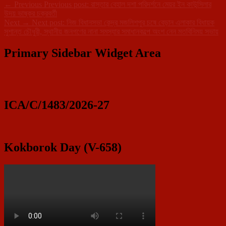
←
Previous
Previous post:
রাস্তার বেহাল দশা পরিদর্শনে মেয়র ইন কাউন্সিলার
উদয় ভাষ্কর চক্রবর্তী
Next
→
Next post:
নিজ বিধানসভা কেন্দ্র মজলিশপুর চষে বেড়ান এলাকার বিধায়ক
সুশান্ত চৌধুরী, স্থানীয় জনগণের নানা সমস্যার সমাধানকল্পে অংশ নেন মতবিনিময় সভায়
Primary Sidebar Widget Area
ICA/C/1483/2026-27
Kokborok Day (V-658)