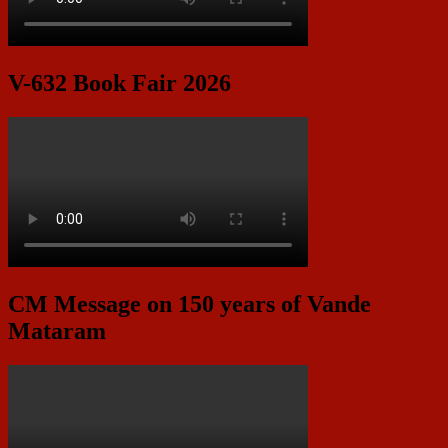
V-632 Book Fair 2026
CM Message on 150 years of Vande
Mataram