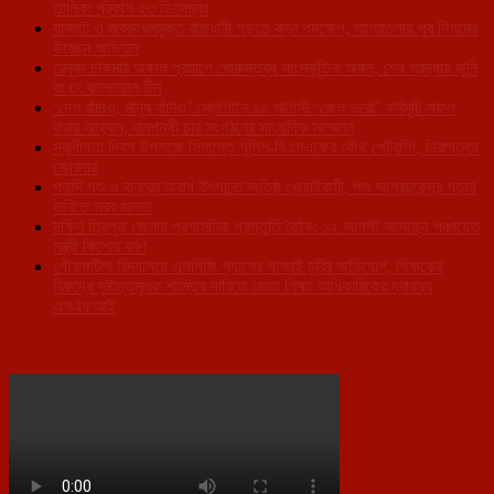
তালিকা প্রকাশ ২৩ ডিসেম্বর
যানজট ও জবরদখলমুক্ত রাজধানী গড়তে কড়া পদক্ষেপ, আগরতলায় পুর নিগমের
উচ্ছেদ অভিযান
রেনুকা চাকমার অকাল প্রয়াণে শোকস্তব্ধ সাংস্কৃতিক অঙ্গন, শেষ শ্রদ্ধায় জুনি
রং ঢং কালচারাল টিম
‘দেশ বাঁচাও, মানুষ বাঁচাও’ স্লোগানে ১০ আগস্ট ‘জেল ভরো’ কর্মসূচি সফল
করার আহ্বান, বামপন্থী চার সংগঠনের সাংবাদিক সম্মেলন
স্বাধীনতা দিবস উপলক্ষে সিমান্তে পুলিশ-বিএসএফের যৌথ পেট্রলিং, নিরাপত্তা
জোরদার
গবাদি পশু ও বানরের অবাধ উৎপাতে অতিষ্ঠ খোয়াইবাসী, পশু আশ্রয়কেন্দ্র গড়ার
দাবিতে সরব জনতা
দক্ষিণ ত্রিপুরা জেলায় প্রশাসনিক প্রস্তুতি বৈঠক: ১২ আগস্ট আসছেন পঞ্চায়েত
মন্ত্রী কিশোর বর্মণ
গৌরাঙ্গটিলা বিদ্যালয়ে এলপিজি গ্যাসের পাসবই চুরির অভিযোগ, শিক্ষকের
বিরুদ্ধে দৃষ্টান্তমূলক শাস্তির দাবিতে জেলা শিক্ষা আধিকারিকের দ্বারস্থ
এসএফআই