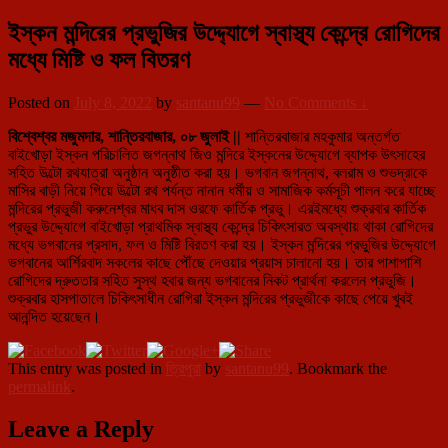
ইস্কন মন্দিরের প্রভুজির উদ্দ্যোগে স্বাস্থ্য কেন্দ্রে রোগিদের
মধ্যে মিষ্টি ও ফল বিতরণ
Posted on
July 8, 2022
by
santanu99
—
No Comments ↓
বিশ্বেশ্বর মজুমদার, শান্তিরবাজার, ০৮ জুলাই ||
শান্তিরবাজার মহকুমার অন্তর্গত
বাইখোড়া ইস্কন পরিচালিত জগন্নাথ জিও মন্দিরে ইস্কনের উদ্দ্যোগে ব্যাপক উৎসাহের
সহিত উল্টো রথযাত্রা অনুষ্ঠান অনুষ্ঠীত করা হয়। ভগবান জগন্নাথ, বলরাম ও শুভদ্রাকে
মাসির বাড়ী নিয়ে গিয়ে উল্টো রথ পর্যন্ত নানান ধর্মীয় ও সামাজিক কর্মসূচী পালন করে যাচ্ছে
মন্দিরের প্রভুজী করুনেশ্বর মাধব দাস ওরফে কার্তিক প্রভু। এরইমধ্যে শুক্রবার কার্তিক
প্রভুর উদ্দ্যোগে বাইখোড়া প্রাথমিক স্বাস্থ্য কেন্দ্রে চিকিৎসারত অবস্থায় থাকা রোগিদের
মধ্যে ভগবানের প্রসাদ, ফল ও মিষ্টি বিরতণ করা হয়। ইস্কন মন্দিরের প্রভুজির উদ্দ্যোগে
ভগবানের আর্শিরবাদ সকলের কাছে পৌঁছে দেওয়ার প্রয়াস চালানো হয়। তার পাশাপাশি
রোগিদের দ্রুততার সহিত সুস্থ হবার জন্য ভগবানের নিকট প্রার্থনা করলেন প্রভুজি।
শুক্রবার হাসপাতালে চিকিৎসাধীন রোগিরা ইস্কন মন্দিরের প্রভুজীকে কাছে পেয়ে খুবই
আনন্দিত হয়েছেন।
This entry was posted in
ত্রিপুরা
by
santanu99
. Bookmark the
permalink
.
Leave a Reply