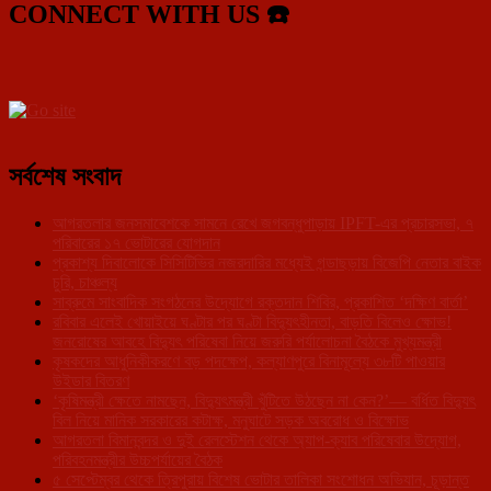
CONNECT WITH US ☎️
সর্বশেষ সংবাদ
আগরতলার জনসমাবেশকে সামনে রেখে জগবন্ধুপাড়ায় IPFT-এর প্রচারসভা, ৭
পরিবারের ১৭ ভোটারের যোগদান
প্রকাশ্য দিবালোকে সিসিটিভির নজরদারির মধ্যেই গন্ডাছড়ায় বিজেপি নেতার বাইক
চুরি, চাঞ্চল্য
সাব্রুমে সাংবাদিক সংগঠনের উদ্যোগে রক্তদান শিবির, প্রকাশিত ‘দক্ষিণ বার্তা’
রবিবার এলেই খোয়াইয়ে ঘণ্টার পর ঘণ্টা বিদ্যুৎহীনতা, বাড়তি বিলেও ক্ষোভ!
জনরোষের আবহে বিদ্যুৎ পরিষেবা নিয়ে জরুরি পর্যালোচনা বৈঠকে মুখ্যমন্ত্রী
কৃষকদের আধুনিকীকরণে বড় পদক্ষেপ, কল্যাণপুরে বিনামূল্যে ৩৮টি পাওয়ার
উইডার বিতরণ
‘কৃষিমন্ত্রী ক্ষেতে নামছেন, বিদ্যুৎমন্ত্রী খুঁটিতে উঠছেন না কেন?’— বর্ধিত বিদ্যুৎ
বিল নিয়ে মানিক সরকারের কটাক্ষ, মনুঘাটে সড়ক অবরোধ ও বিক্ষোভ
আগরতলা বিমানবন্দর ও দুই রেলস্টেশন থেকে অ্যাপ-ক্যাব পরিষেবার উদ্যোগ,
পরিবহনমন্ত্রীর উচ্চপর্যায়ের বৈঠক
৫ সেপ্টেম্বর থেকে ত্রিপুরায় বিশেষ ভোটার তালিকা সংশোধন অভিযান, চূড়ান্ত