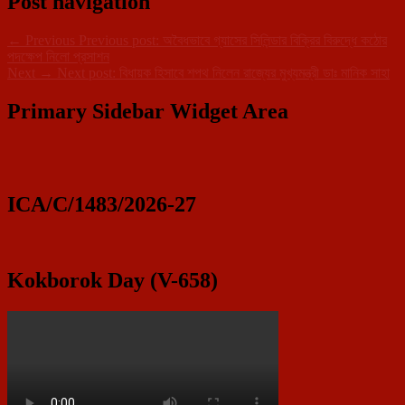
Post navigation
←
Previous
Previous post:
অবৈধভাবে গ্যাসের সিলিন্ডার বিক্রির বিরুদ্ধে কঠোর
পদক্ষেপ নিলো প্রসাশন
Next
→
Next post:
বিধায়ক হিসাবে শপথ নিলেন রাজ্যের মুখ্যমন্ত্রী ডাঃ মানিক সাহা
Primary Sidebar Widget Area
ICA/C/1483/2026-27
Kokborok Day (V-658)