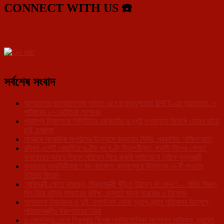
CONNECT WITH US ☎️
সর্বশেষ সংবাদ
আগরতলার জনসমাবেশকে সামনে রেখে জগবন্ধুপাড়ায় IPFT-এর প্রচারসভা, ৭
পরিবারের ১৭ ভোটারের যোগদান
প্রকাশ্য দিবালোকে সিসিটিভির নজরদারির মধ্যেই গন্ডাছড়ায় বিজেপি নেতার বাইক
চুরি, চাঞ্চল্য
সাব্রুমে সাংবাদিক সংগঠনের উদ্যোগে রক্তদান শিবির, প্রকাশিত ‘দক্ষিণ বার্তা’
রবিবার এলেই খোয়াইয়ে ঘণ্টার পর ঘণ্টা বিদ্যুৎহীনতা, বাড়তি বিলেও ক্ষোভ!
জনরোষের আবহে বিদ্যুৎ পরিষেবা নিয়ে জরুরি পর্যালোচনা বৈঠকে মুখ্যমন্ত্রী
কৃষকদের আধুনিকীকরণে বড় পদক্ষেপ, কল্যাণপুরে বিনামূল্যে ৩৮টি পাওয়ার
উইডার বিতরণ
‘কৃষিমন্ত্রী ক্ষেতে নামছেন, বিদ্যুৎমন্ত্রী খুঁটিতে উঠছেন না কেন?’— বর্ধিত বিদ্যুৎ
বিল নিয়ে মানিক সরকারের কটাক্ষ, মনুঘাটে সড়ক অবরোধ ও বিক্ষোভ
আগরতলা বিমানবন্দর ও দুই রেলস্টেশন থেকে অ্যাপ-ক্যাব পরিষেবার উদ্যোগ,
পরিবহনমন্ত্রীর উচ্চপর্যায়ের বৈঠক
৫ সেপ্টেম্বর থেকে ত্রিপুরায় বিশেষ ভোটার তালিকা সংশোধন অভিযান, চূড়ান্ত