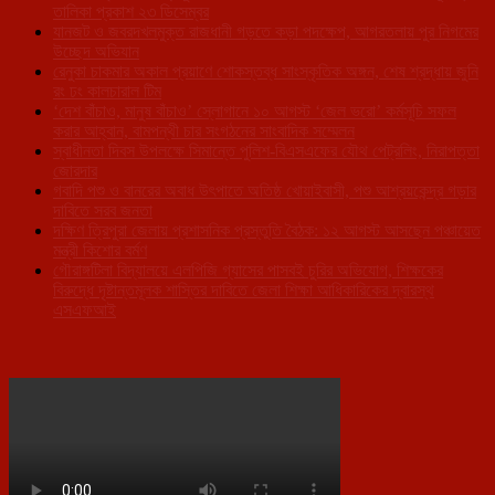
তালিকা প্রকাশ ২৩ ডিসেম্বর
যানজট ও জবরদখলমুক্ত রাজধানী গড়তে কড়া পদক্ষেপ, আগরতলায় পুর নিগমের
উচ্ছেদ অভিযান
রেনুকা চাকমার অকাল প্রয়াণে শোকস্তব্ধ সাংস্কৃতিক অঙ্গন, শেষ শ্রদ্ধায় জুনি
রং ঢং কালচারাল টিম
‘দেশ বাঁচাও, মানুষ বাঁচাও’ স্লোগানে ১০ আগস্ট ‘জেল ভরো’ কর্মসূচি সফল
করার আহ্বান, বামপন্থী চার সংগঠনের সাংবাদিক সম্মেলন
স্বাধীনতা দিবস উপলক্ষে সিমান্তে পুলিশ-বিএসএফের যৌথ পেট্রলিং, নিরাপত্তা
জোরদার
গবাদি পশু ও বানরের অবাধ উৎপাতে অতিষ্ঠ খোয়াইবাসী, পশু আশ্রয়কেন্দ্র গড়ার
দাবিতে সরব জনতা
দক্ষিণ ত্রিপুরা জেলায় প্রশাসনিক প্রস্তুতি বৈঠক: ১২ আগস্ট আসছেন পঞ্চায়েত
মন্ত্রী কিশোর বর্মণ
গৌরাঙ্গটিলা বিদ্যালয়ে এলপিজি গ্যাসের পাসবই চুরির অভিযোগ, শিক্ষকের
বিরুদ্ধে দৃষ্টান্তমূলক শাস্তির দাবিতে জেলা শিক্ষা আধিকারিকের দ্বারস্থ
এসএফআই