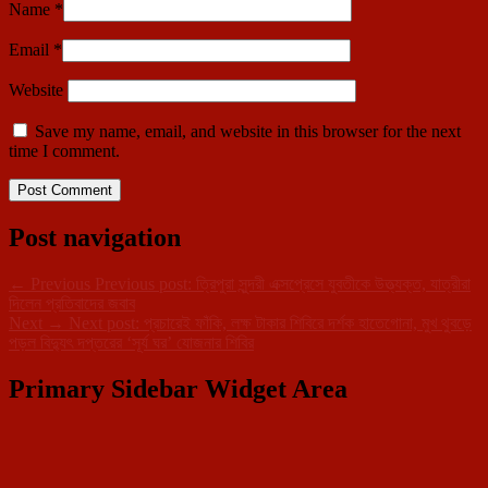
Name
*
Email
*
Website
Save my name, email, and website in this browser for the next
time I comment.
Post navigation
←
Previous
Previous post:
ত্রিপুরা সুন্দরী এক্সপ্রেসে যুবতীকে উত্ত্যক্ত, যাত্রীরা
দিলেন প্রতিবাদের জবাব
Next
→
Next post:
প্রচারেই ফাঁকি, লক্ষ টাকার শিবিরে দর্শক হাতেগোনা, মুখ থুবড়ে
পড়ল বিদ্যুৎ দপ্তরের ‘সূর্য ঘর’ যোজনার শিবির
Primary Sidebar Widget Area