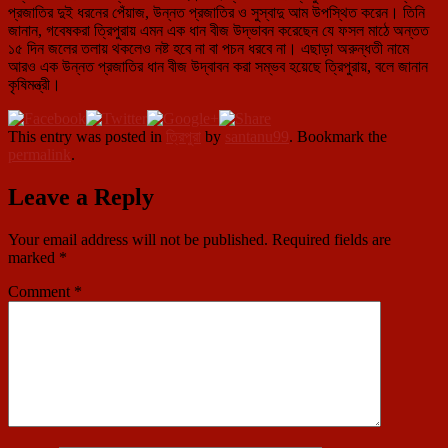
প্রজাতির দুই ধরনের পেঁয়াজ, উন্নত প্রজাতির ও সুস্বাদু আম উপস্থিত করেন। তিনি
জানান, গবেষকরা ত্রিপুরায় এমন এক ধান বীজ উদ্ভাবন করেছেন যে ফসল মাঠে অন্তত
১৫ দিন জলের তলায় থকলেও নষ্ট হবে না বা পচন ধরবে না। এছাড়া অরুন্ধতী নামে
আরও এক উন্নত প্রজাতির ধান বীজ উদ্বাবন করা সম্ভব হয়েছে ত্রিপুরায়, বলে জানান
কৃষিমন্ত্রী।
This entry was posted in
ত্রিপুরা
by
santanu99
. Bookmark the
permalink
.
Leave a Reply
Your email address will not be published.
Required fields are
marked
*
Comment
*