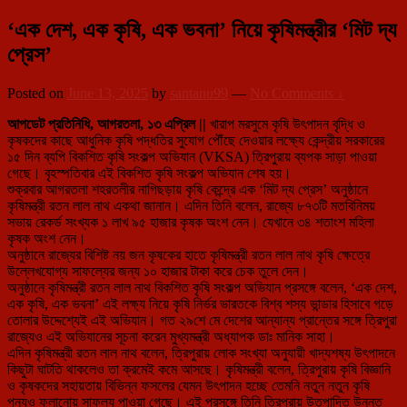
‘এক দেশ, এক কৃষি, এক ভবনা’ নিয়ে কৃষিমন্ত্রীর ‘মিট দ্য
প্রেস’
Posted on
June 13, 2025
by
santanu99
—
No Comments ↓
আপডেট প্রতিনিধি, আগরতলা, ১৩ এপ্রিল ||
খারাপ মরসুমে কৃষি উৎপাদন বৃদ্ধি ও
কৃষকদের কাছে আধুনিক কৃষি পদ্ধতির সুযোগ পৌঁছে দেওয়ার লক্ষ্যে কেন্দ্রীয় সরকারের
১৫ দিন ব্যপি বিকশিত কৃষি সংকল্প অভিযান (VKSA) ত্রিপুরায় ব্যপক সাড়া পাওয়া
গেছে। বৃহস্পতিবার এই বিকশিত কৃষি সংকল্প অভিযান শেষ হয়।
শুক্রবার আগরতলা শহরতলীর নাগিছড়ায় কৃষি কেন্দ্রে এক ‘মিট দ্য প্রেস’ অনুষ্ঠানে
কৃষিমন্ত্রী রতন লাল নাথ একথা জানান। এদিন তিনি বলেন, রাজ্যে ৮৭৩টি মতবিনিময়
সভায় রেকর্ড সংখ্যক ১ লাখ ৯৫ হাজার কৃষক অংশ নেন। যেখানে ৩৪ শতাংশ মহিলা
কৃষক অংশ নেন।
অনুষ্ঠানে রাজ্যের বিশিষ্ট নয় জন কৃষকের হাতে কৃষিমন্ত্রী রতন লাল নাথ কৃষি ক্ষেত্রে
উল্লেখযোগ্য সাফল্যের জন্য ১০ হাজার টাকা করে চেক তুলে দেন।
অনুষ্ঠানে কৃষিমন্ত্রী রতন লাল নাথ বিকশিত কৃষি সংকল্প অভিযান প্রসঙ্গে বলেন, ‘এক দেশ,
এক কৃষি, এক ভবনা’ এই লক্ষ্য নিয়ে কৃষি নির্ভর ভারতকে বিশ্ব শস্য ভান্ডার হিসাবে গড়ে
তোলার উদ্দেশ্যেই এই অভিযান। গত ২৯শে মে দেশের আন্যান্য প্রান্তের সঙ্গে ত্রিপুরা
রাজ্যেও এই অভিযানের সূচনা করেন মুখ্যমন্ত্রী অধ্যাপক ডাঃ মানিক সাহা।
এদিন কৃষিমন্ত্রী রতন লাল নাথ বলেন, ত্রিপুরায় লোক সংখ্যা অনুযায়ী খাদ্যশষ্য উৎপাদনে
কিছুটা ঘাটতি থাকলেও তা ক্রমেই কমে আসছে। কৃষিমন্ত্রী বলেন, ত্রিপুরায় কৃষি বিজ্ঞানি
ও কৃষকদের সহায়তায় বিভিন্ন ফসলের যেমন উৎপাদন হচ্ছে তেমনি নতুন নতুন কৃষি
পন্যও ফলানোয় সাফল্য পাওয়া গেছে। এই প্রসঙ্গে তিনি ত্রিপুরায় উতপাদিত উন্নত