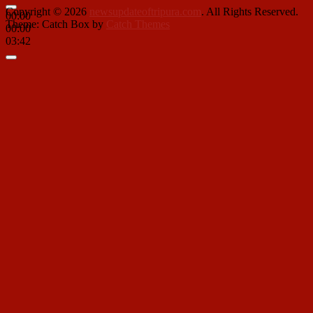
Copyright © 2026
newsupdateoftripura.com
. All Rights Reserved.
00:00
Theme: Catch Box by
Catch Themes
00:00
03:42