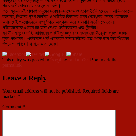
পর্যন্ত কোনো সংস্কারমূলক পদক্ষেপ নেওয়া হয়নি। ন্যূনতম পরিষ্কার-পরিচ্ছন্নতার
প্রয়োজনীয়তাও বোধ করছেন না কেউ।
ফলে স্বভাবতই সাধারণ মানুষের মধ্যে চরম ক্ষোভ ও হতাশা তৈরি হয়েছে। অভিভাবকদের
বক্তব্য, শিশুদের সুস্থ মানসিক ও শারীরিক বিকাশের জন্য খেলাধুলার ক্ষেত্র প্রয়োজন।
অথচ সেই প্রয়োজনকে সম্পূর্ণভাবে অগ্রাহ্য করে, সরকারি অর্থে গড়ে তোলা
পরিকাঠামোকে এভাবে নষ্ট হতে দেওয়া দুর্ভাগ্যজনক এবং নিন্দনীয়।
স্থানীয় মানুষের দাবি, অবিলম্বে পার্কটি পুনরুদ্ধার ও সংস্কারের উদ্যোগ গ্রহণ করুক
ব্লক প্রশাসন। একইসঙ্গে পার্ক এলাকাকে মাদকসেবীদের হাত থেকে রক্ষা করে শিশুদের
উপযোগী পরিবেশ ফিরিয়ে আনা হোক।
This entry was posted in
ত্রিপুরা
by
santanu99
. Bookmark the
permalink
.
Leave a Reply
Your email address will not be published.
Required fields are
marked
*
Comment
*