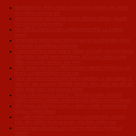
সাংবাদিকদের সঙ্গে সৌজন্য সাক্ষাতে বাইখোড়া থানার নবনিযুক্ত ওসি, অপরাধ
দমনে সমন্বিত উদ্যোগের বার্তা
ডুম্বুর জলাশয়ে মাছ ধরার নিষেধাজ্ঞা কার্যকরে গাফিলতির অভিযোগ, নজরদারি
নিয়ে প্রশ্নের মুখে মৎস্য দপ্তর
নবম বাহিনী টিএসআরের উদ্যোগে স্বেচ্ছায় রক্তদান শিবির, ৬৫ জওয়ানের
রক্তদান
আশারামবাড়িতে বিজেপির প্রয়াস কর্মসূচির প্রথম পর্ব, সাংগঠনিক শক্তি বৃদ্ধিতে
আশারামবাড়ি মণ্ডলে দিনভর একাধিক বৈঠক
৫ মাসের বকেয়া বিলের জেরে সাব্রুমের একাধিক অঙ্গনওয়াড়ি কেন্দ্রে বন্ধ শিশুদের
পুষ্টিকর আহার, সরকারি অনুদান থাকা সত্ত্বেও অর্থ না মেলায় বিপাকে কেন্দ্রের
কর্মীরা, খাদ্যসামগ্রীর মান নিয়েও উঠল প্রশ্ন
জাতীয় সড়কের বেহাল দশা ও দুর্নীতির অভিযোগে খোয়াইতে সিপিআই(এম)-এর
বিক্ষোভ, এনএইচআইডিসিএল দপ্তরে ধরনা
খোয়াই জেলা হাসপাতালের ইমার্জেন্সি বিভাগের করুণ চিত্র, না আছে ডাক্তার, না
আছে নার্স, স্বল্প বেতনভূক্ত সিকিউরিটি গার্ডদেরই ‘জুতো সেলাই থেকে চন্ডী পাঠ’
পর্যন্ত ব্যবহার করছে জেলা হাসপাতাল কর্তৃপক্ষ
‘সনাতন ধর্মের অপমানে চুপ থাকব না’ – সিপিআই(এম) রাজ্য সম্পাদকের
কুরুচিকর মন্তব্যের প্রতিবাদে খোয়াইয়ে বিশ্ব হিন্দু পরিষদের বিক্ষোভে তোলপাড়
দক্ষিণ ত্রিপুরা জেলাভিত্তিক অনূর্ধ্ব-১৭ ভলিবল ও কাবাডি প্রতিযোগিতা শুরু,
উদ্বোধনে প্রাক্তন বিধায়ক
‘১০ কোটি নেশামুক্ত শপথ মেগা ক্যাম্পেইন’-এর শুভ উদ্বোধন, নেশামুক্ত
সমাজ গঠনে সম্মিলিত উদ্যোগের আহ্বান, শপথ নিলেন শতাধিক মানুষ
লেফুঙ্গাতে পঞ্চাশ কানি জমিতে মেগা অয়েল পাম প্লানটেশন প্রোগ্রাম এর
প্রস্তুতি