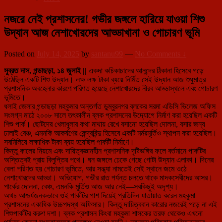
নজরে নেই প্রশাসনের! গভীর জঙ্গলে হারিয়ে যাওয়া শিশু
উদ্যান আজ নেশাখোরদের আড্ডাখানা ও গোচারণ ভূমি
Posted on
July 14, 2025
by
santanu99
—
No Comments ↓
সুব্রত দাস, গন্ডাছড়া, ১৪ জুলাই ||
একদা কচিকাচাদের আনন্দের ঠিকানা হিসেবে গড়ে
উঠেছিল একটি শিশু উদ্যান। লক্ষ লক্ষ টাকা ব্যয়ে নির্মিত সেই উদ্যান আজ শুধুমাত্র
প্রশাসনিক অবহেলার কারণে পরিণত হয়েছে নেশাখোরদের নীরব আড্ডাস্থলে এবং গোচারণ
ভূমিতে।
ধলাই জেলার গন্ডাছড়া মহকুমার অন্তর্গত ডুম্বুরনগর ব্লকের সরমা এডিসি ভিলেজ অফিস
সংলগ্ন মাঠে ২০০৮ সালে তৎকালীন ব্লক প্রশাসনের উদ্যোগে নির্মাণ করা হয়েছিল একটি
শিশু পার্ক। ছোটদের খেলাধুলার কথা মাথায় রেখে বসানো হয়েছিল দোলনা, বসার জন্য
ঢালাই বেঞ্চ, এমনকি আকর্ষণের কেন্দ্রবিন্দু হিসেবে একটি মর্মরমূর্তিও স্থাপন করা হয়েছিল।
সবমিলিয়ে লক্ষাধিক টাকা ব্যয় হয়েছিল পার্কটি নির্মাণে।
কিন্তু কালের নিয়মে এবং দায়িত্বজ্ঞানহীন প্রশাসনিক দৃষ্টিভঙ্গির ফলে বর্তমানে পার্কটির
অস্তিত্বই প্রায় বিলুপ্তির পথে। ঘন জঙ্গলে ঢেকে গেছে গোটা উদ্যান এলাকা। দিনের
বেলা পরিণত হয় গোচারণ ভূমিতে, আর সন্ধ্যা নামতেই সেই স্থানে জমে ওঠে
নেশাখোরদের আড্ডা। অভিযোগ, গভীর রাত পর্যন্ত চলতে থাকে মাদকসেবীদের আসর।
পার্কের দোলনা, বেঞ্চ, এমনকি মূর্তিও আজ আর নেই—সবকিছুই অদৃশ্য।
অথচ আশ্চর্যজনকভাবে ওই পার্কটির পাশ দিয়েই প্রতিদিন যাতায়াত করেন মহকুমা
প্রশাসনের একাধিক উচ্চপদস্থ অফিসার। কিন্তু দায়িত্ববান কারোর নজরেই পড়ে না এই
শিশুপার্কটির করুণ দশা। ব্লক প্রশাসন কিংবা মহকুমা শাসকের তরফ থেকেও এখনো