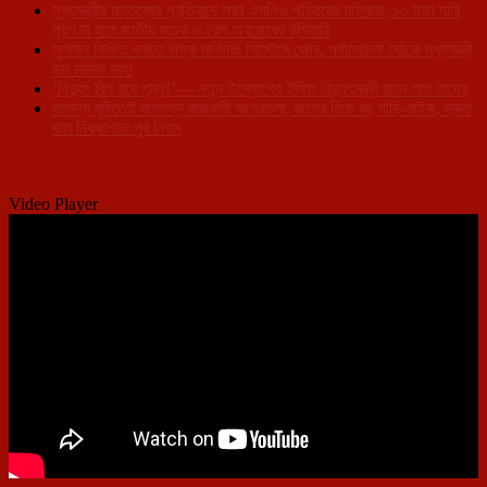
মুখ্যমন্ত্রীর মন্তব্যের প্রতিবাদে সরব এসপিও পরিবারের মহিলারা, ১০ দফা দাবি
পূরণ না হলে জাতীয় সড়ক ও রেল অবরোধের হুঁশিয়ারি
সুশাসন নিশ্চিত করতে টাস্ক মনিটরিং সিস্টেমে জোর, পর্যালোচনা বৈঠকে মুখ্যমন্ত্রী
ডাঃ মানিক সাহা
‘বিদ্যুৎ বিল হবে শূন্য!’— নতুন উদ্যোগের ইঙ্গিত বিদ্যুৎমন্ত্রী রতন লাল নাথের
সামান্য বৃষ্টিতেই জলমগ্ন রাজধানী আগরতলা, জলের নিচে বহু গাড়ি-বাইক, দ্রুত
জল নিষ্কাশনে পুর নিগম
Video Player