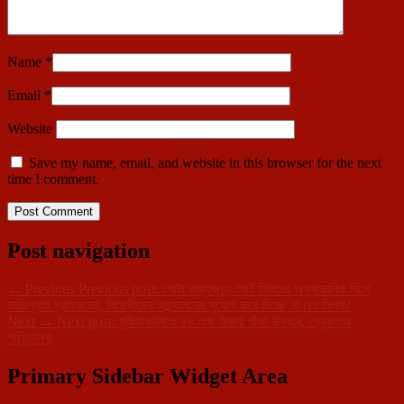
Name
*
Email
*
Website
Save my name, email, and website in this browser for the next
time I comment.
Post navigation
←
Previous
Previous post:
গোটা রাজ্যজুড়ে স্মার্ট মিটারের অস্বাভাবিক বিলে
নাভিশ্বাস গ্রাহকদের, বিরোধীদের আন্দোলনের সুযোগ করে দিচ্ছে না তো নিগম?
Next
→
Next post:
মুঙ্গিয়াকামিতে ৪৪ লক্ষ টাকার গাঁজা উদ্ধার, গ্রেফতার
গাড়িচালক
Primary Sidebar Widget Area