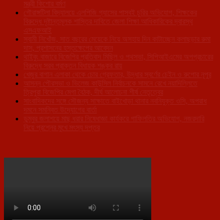
মন্ত্রী কিশোর বর্মণ
গৌরাঙ্গটিলা বিদ্যালয়ে এলপিজি গ্যাসের পাসবই চুরির অভিযোগ, শিক্ষকের
বিরুদ্ধে দৃষ্টান্তমূলক শাস্তির দাবিতে জেলা শিক্ষা আধিকারিকের দ্বারস্থ
এসএফআই
স্বামী নিখোঁজ, সাত বছরের মেয়েকে নিয়ে অসহায় দিন কাটাচ্ছেন কলাছড়ার রুমা
দাস, প্রশাসনের হস্তক্ষেপের আবেদন
থাইবুং বাজারে বিজেপির প্রতিবাদ মিছিল ও পথসভা, সিপিআইএমের অপপ্রচারের
বিরুদ্ধে সরব প্রাক্তন বিধায়ক শঙ্কর রায়
খেজুর বাগান এলাকা থেকে চোর গ্রেফতার, উদ্ধার স্বর্ণের চেইন ও রুপোর নূপুর
আসন্ন পৌরসভা ও ভিলেজ কাউন্সিল নির্বাচনকে সামনে রেখে নয়াদিল্লিতে
ত্রিপুরা বিজেপির মেগা বৈঠক, দীর্ঘ আলোচনা শীর্ষ নেতৃত্বের
সাংবাদিকদের সঙ্গে সৌজন্য সাক্ষাতে বাইখোড়া থানার নবনিযুক্ত ওসি, অপরাধ
দমনে সমন্বিত উদ্যোগের বার্তা
ডুম্বুর জলাশয়ে মাছ ধরার নিষেধাজ্ঞা কার্যকরে গাফিলতির অভিযোগ, নজরদারি
নিয়ে প্রশ্নের মুখে মৎস্য দপ্তর