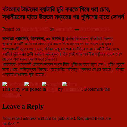
বটতলায় টমটমের ব্যাটারি চুরি করতে গিয়ে ধরা চোর,
স্থানীয়দের হাতে উত্তম মধ্যমের পর পুলিশের হাতে সোপর্দ
Posted on
August 9, 2025
by
santanu99
—
No Comments ↓
আপডেট প্রতিনিধি, আগরতলা, ০৯ আগস্ট ||
রাজধানীর বটতলা গান্ধীঘাট সংলগ্ন
পুরোনো ফরেস্ট অফিসের সামনে চুরি করতে গিয়ে হাতেনাতে ধরা পড়ল এক যুবক।
প্রত্যক্ষদর্শী সূত্রে জানা যায়, শনিবার দুপুরে এলাকায় দাঁড়িয়ে থাকা একটি টমটম থেকে
ব্যাটারি চুরি করার চেষ্টা করছিল অভিযুক্ত। ঠিক সেই সময় স্থানীয় বাসিন্দারা তাকে দেখে
ফেলেন এবং দ্রুত ঘেরাও করে ফেলেন।
পরবর্তীতে এলাকাবাসী চোরকে উত্তম মধ্যম দিয়ে পুলিশের হাতে তুলে দেন। পুলিশ সূত্রে
জানা গেছে, অভিযুক্তের বিরুদ্ধে প্রয়োজনীয় আইনানুগ ব্যবস্থা নেওয়া হয়েছে। ঘটনায়
এলাকায় চাঞ্চল্যের সৃষ্টি হয়েছে।
This entry was posted in
ত্রিপুরা
by
santanu99
. Bookmark the
permalink
.
Leave a Reply
Your email address will not be published.
Required fields are
marked
*