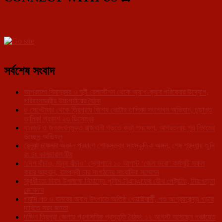
সর্বশেষ সংবাদ
আগরতলা বিমানবন্দর ও দুই রেলস্টেশন থেকে অ্যাপ-ক্যাব পরিষেবার উদ্যোগ,
পরিবহনমন্ত্রীর উচ্চপর্যায়ের বৈঠক
৫ সেপ্টেম্বর থেকে ত্রিপুরায় বিশেষ ভোটার তালিকা সংশোধন অভিযান, চূড়ান্ত
তালিকা প্রকাশ ২৩ ডিসেম্বর
যানজট ও জবরদখলমুক্ত রাজধানী গড়তে কড়া পদক্ষেপ, আগরতলায় পুর নিগমের
উচ্ছেদ অভিযান
রেনুকা চাকমার অকাল প্রয়াণে শোকস্তব্ধ সাংস্কৃতিক অঙ্গন, শেষ শ্রদ্ধায় জুনি
রং ঢং কালচারাল টিম
‘দেশ বাঁচাও, মানুষ বাঁচাও’ স্লোগানে ১০ আগস্ট ‘জেল ভরো’ কর্মসূচি সফল
করার আহ্বান, বামপন্থী চার সংগঠনের সাংবাদিক সম্মেলন
স্বাধীনতা দিবস উপলক্ষে সিমান্তে পুলিশ-বিএসএফের যৌথ পেট্রলিং, নিরাপত্তা
জোরদার
গবাদি পশু ও বানরের অবাধ উৎপাতে অতিষ্ঠ খোয়াইবাসী, পশু আশ্রয়কেন্দ্র গড়ার
দাবিতে সরব জনতা
দক্ষিণ ত্রিপুরা জেলায় প্রশাসনিক প্রস্তুতি বৈঠক: ১২ আগস্ট আসছেন পঞ্চায়েত