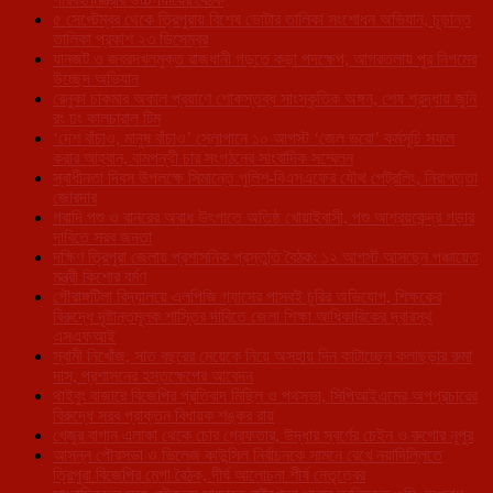
৫ সেপ্টেম্বর থেকে ত্রিপুরায় বিশেষ ভোটার তালিকা সংশোধন অভিযান, চূড়ান্ত
তালিকা প্রকাশ ২৩ ডিসেম্বর
যানজট ও জবরদখলমুক্ত রাজধানী গড়তে কড়া পদক্ষেপ, আগরতলায় পুর নিগমের
উচ্ছেদ অভিযান
রেনুকা চাকমার অকাল প্রয়াণে শোকস্তব্ধ সাংস্কৃতিক অঙ্গন, শেষ শ্রদ্ধায় জুনি
রং ঢং কালচারাল টিম
‘দেশ বাঁচাও, মানুষ বাঁচাও’ স্লোগানে ১০ আগস্ট ‘জেল ভরো’ কর্মসূচি সফল
করার আহ্বান, বামপন্থী চার সংগঠনের সাংবাদিক সম্মেলন
স্বাধীনতা দিবস উপলক্ষে সিমান্তে পুলিশ-বিএসএফের যৌথ পেট্রলিং, নিরাপত্তা
জোরদার
গবাদি পশু ও বানরের অবাধ উৎপাতে অতিষ্ঠ খোয়াইবাসী, পশু আশ্রয়কেন্দ্র গড়ার
দাবিতে সরব জনতা
দক্ষিণ ত্রিপুরা জেলায় প্রশাসনিক প্রস্তুতি বৈঠক: ১২ আগস্ট আসছেন পঞ্চায়েত
মন্ত্রী কিশোর বর্মণ
গৌরাঙ্গটিলা বিদ্যালয়ে এলপিজি গ্যাসের পাসবই চুরির অভিযোগ, শিক্ষকের
বিরুদ্ধে দৃষ্টান্তমূলক শাস্তির দাবিতে জেলা শিক্ষা আধিকারিকের দ্বারস্থ
এসএফআই
স্বামী নিখোঁজ, সাত বছরের মেয়েকে নিয়ে অসহায় দিন কাটাচ্ছেন কলাছড়ার রুমা
দাস, প্রশাসনের হস্তক্ষেপের আবেদন
থাইবুং বাজারে বিজেপির প্রতিবাদ মিছিল ও পথসভা, সিপিআইএমের অপপ্রচারের
বিরুদ্ধে সরব প্রাক্তন বিধায়ক শঙ্কর রায়
খেজুর বাগান এলাকা থেকে চোর গ্রেফতার, উদ্ধার স্বর্ণের চেইন ও রুপোর নূপুর
আসন্ন পৌরসভা ও ভিলেজ কাউন্সিল নির্বাচনকে সামনে রেখে নয়াদিল্লিতে
ত্রিপুরা বিজেপির মেগা বৈঠক, দীর্ঘ আলোচনা শীর্ষ নেতৃত্বের