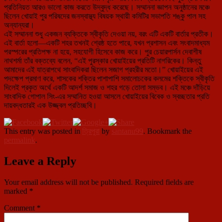
প্রতিনিয়ত আরও ভালো কাজ করতে উদ্বুদ্ধ করেছে। সম্মাননা জ্ঞাপন অনুষ্ঠানের মঞ্চে
ছিলেন খোয়াই পুর পরিষদের জনস্বাস্থ্য বিষয়ক স্থায়ী কমিটির সভাপতি শঙ্কু পাল সহ
অন্যান্যরা।
এই সম্মাননা শুধু একজন ব্যক্তিকে স্বীকৃতি দেওয়া নয়, বরং এটি একটি বার্তার প্রতীক।
এই বার্তা হলো—একটি শহর তখনই শ্রেষ্ঠ হতে পারে, যখন প্রশাসন এবং সংবাদমাধ্যম
পরস্পরের প্রতিপক্ষ না হয়ে, সহযোগী হিসেবে কাজ করে। পুর চেয়ারপার্সন দেবাশীষ
নাথশর্মা তাঁর বক্তব্যে বলেন, “এই পুরস্কার খোয়াইয়ের প্রতিটি নাগরিকের। কিন্তু
আমাদের এই যাত্রাপথে সাংবাদিকরা ছিলেন সজাগ প্রহরীর মতো।” খোয়াইয়ের এই
পদক্ষেপ প্রমাণ করে, শাসকের শক্তির পাশাপাশি সমালোচকের কলমের শক্তিকে স্বীকৃতি
দিলেই প্রকৃত অর্থে একটি আদর্শ সমাজ ও শহর গড়ে তোলা সম্ভব। এই মঞ্চে দাঁড়িয়ে
সাংবাদিক গোপাল সিং-এর সম্মানিত হওয়া আসলে খোয়াইয়ের বিবেক ও স্বচ্ছতার প্রতি
দায়বদ্ধতারই এক উজ্জ্বল প্রতিচ্ছবি।
This entry was posted in
ত্রিপুরা
by
santanu99
. Bookmark the
permalink
.
Leave a Reply
Your email address will not be published.
Required fields are
marked
*
Comment
*