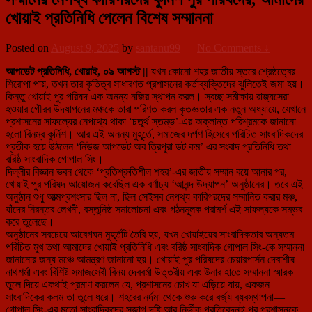
খোয়াই প্রতিনিধি পেলেন বিশেষ সম্মাননা
Posted on
August 9, 2025
by
santanu99
—
No Comments ↓
আপডেট প্রতিনিধি, খোয়াই, ০৯ আগস্ট ||
যখন কোনো শহর জাতীয় স্তরে শ্রেষ্ঠত্বের
শিরোপা পায়, তখন তার কৃতিত্ব সাধারণত প্রশাসনের কর্তাব্যক্তিদের ঝুলিতেই জমা হয়।
কিন্তু খোয়াই পুর পরিষদ এক অনন্য নজির স্থাপন করল। স্বচ্ছ সমীক্ষায় রাজ্যসেরা
হওয়ার গৌরব উদযাপনের মঞ্চকে তারা পরিণত করল কৃতজ্ঞতার এক নতুন অধ্যায়ে, যেখানে
প্রশাসনের সাফল্যের নেপথ্যে থাকা ‘চতুর্থ স্তম্ভ’-এর অক্লান্ত পরিশ্রমকে জানানো
হলো বিনম্র কুর্নিশ। আর এই অনন্য মুহূর্তে, সমাজের দর্পণ হিসেবে পরিচিত সাংবাদিকদের
প্রতীক হয়ে উঠলেন ‘নিউজ আপডেট অব ত্রিপুরা ডট কম’ এর সংবাদ প্রতিনিধি তথা
বরিষ্ঠ সাংবাদিক গোপাল সিং।
দিল্লীর বিজ্ঞান ভবন থেকে ‘প্রতিশ্রুতিশীল শহর’-এর জাতীয় সম্মান বয়ে আনার পর,
খোয়াই পুর পরিষদ আয়োজন করেছিল এক বর্ণাঢ্য ‘আনন্দ উদ্যাপন’ অনুষ্ঠানের। তবে এই
অনুষ্ঠান শুধু আত্মপ্রশংসার ছিল না, ছিল সেইসব নেপথ্য কারিগরদের সম্মানিত করার মঞ্চ,
যাঁদের নিরন্তর লেখনী, বস্তুনিষ্ঠ সমালোচনা এবং গঠনমূলক পরামর্শ এই সাফল্যকে সম্ভব
করে তুলেছে।
অনুষ্ঠানের সবচেয়ে আবেগঘন মুহূর্তটি তৈরি হয়, যখন খোয়াইয়ের সাংবাদিকতার অন্যতম
পরিচিত মুখ তথা আমাদের খোয়াই প্রতিনিধি এবং বরিষ্ঠ সাংবাদিক গোপাল সিং-কে সম্মাননা
জানানোর জন্য মঞ্চে আমন্ত্রণ জানানো হয়। খোয়াই পুর পরিষদের চেয়ারপার্সন দেবাশীষ
নাথশর্মা এবং বিশিষ্ট সমাজসেবী বিনয় দেববর্মা উত্তরীয় এবং উনার হাতে সম্মাননা স্মারক
তুলে দিয়ে একথাই প্রমাণ করলেন যে, প্রশাসনের চোখ যা এড়িয়ে যায়, একজন
সাংবাদিকের কলম তা তুলে ধরে। শহরের নর্দমা থেকে শুরু করে বর্জ্য ব্যবস্থাপনা—
গোপাল সিং-এর মতো সাংবাদিকদের সজাগ দৃষ্টি আর নির্ভীক প্রতিবেদনই পুর প্রশাসনকে