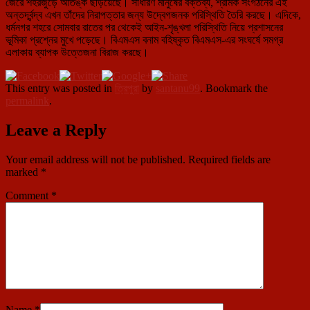
জেরে শহরজুড়ে আতঙ্ক ছড়িয়েছে। সাধারণ মানুষের বক্তব্য, শ্রমিক সংগঠনের এই
অন্তর্দ্বন্দ্ব এখন তাঁদের নিরাপত্তার জন্য উদ্বেগজনক পরিস্থিতি তৈরি করছে। এদিকে,
ধর্মনগর শহরে সোমবার রাতের পর থেকেই আইন-শৃঙ্খলা পরিস্থিতি নিয়ে প্রশাসনের
ভূমিকা প্রশ্নের মুখে পড়েছে। বিএমএস বনাম বহিষ্কৃত বিএমএস-এর সংঘর্ষে সমগ্র
এলাকায় ব্যাপক উত্তেজনা বিরাজ করছে।
This entry was posted in
ত্রিপুরা
by
santanu99
. Bookmark the
permalink
.
Leave a Reply
Your email address will not be published.
Required fields are
marked
*
Comment
*
Name
*