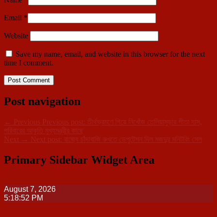
Email
*
Website
Save my name, email, and website in this browser for the next
time I comment.
Post navigation
←
Previous
Previous post:
তীর্থভ্রমণে গিয়ে নিখোঁজ তেলিয়ামুড়ার গীতা দাস,
পরিবারের আকুতি মুখ্যমন্ত্রীর কাছে
Next
→
Next post:
রাজ্যে চাঁদাবাজি রুখতে ডেপুটেশন দিল মজদুর মনিটরিং সেল
Primary Sidebar Widget Area
August 7, 2026
5:18:53 PM