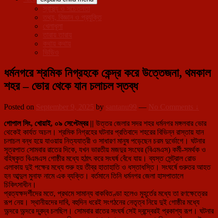
স্বাস্থ্য ও সচেতনতা
তথ্য, বিজ্ঞান ও প্রযুক্তি
খেলাধূলা
তারায় তারায়
কথায় কথায়
ভিডিও
ধর্মনগরে শ্রমিক নিগ্রহকে কেন্দ্র করে উত্তেজনা, থমকাল
শহর – ভোর থেকে যান চলাচল স্তব্ধ
Posted on
September 9, 2025
by
santanu99
—
No Comments ↓
গোপাল সিং, খোয়াই, ০৯ সেপ্টেম্বর ||
উত্তর জেলার সদর শহর ধর্মনগর মঙ্গলবার ভোর
থেকেই কার্যত অচল। শ্রমিক নিগ্রহের ঘটনার প্রতিবাদে শহরের বিভিন্ন রাস্তায় যান
চলাচল বন্ধ হয়ে যাওয়ায় নিত্যযাত্রী ও সাধারণ মানুষ পড়েছেন চরম দুর্ভোগে। ঘটনার
সূত্রপাত সোমবার রাতের দিকে, যখন ভারতীয় মজদুর সংঘের (বিএমএস) কর্মী-সমর্থক ও
বহিষ্কৃত বিএমএস গোষ্ঠীর মধ্যে হঠাৎ করে সংঘর্ষ বেঁধে যায়। ব্যস্ত সেন্ট্রাল রোড
এলাকায় দুই পক্ষের মধ্যে শুরু হয় তীব্র হাতাহাতি ও ধস্তাধস্তি। সংঘর্ষে গুরুতর আহত
হন আব্দুল মুনাফ নামে এক ব্যক্তি। বর্তমানে তিনি ধর্মনগর জেলা হাসপাতালে
চিকিৎসাধীন।
প্রত্যক্ষদর্শীদের মতে, প্রথমে সামান্য বাকবিতণ্ডা হলেও মুহূর্তের মধ্যে তা রণক্ষেত্রের
রূপ নেয়। স্থানীয়দের দাবি, বহুদিন ধরেই সংগঠনের নেতৃত্ব নিয়ে দুই গোষ্ঠীর মধ্যে
অন্দরে অন্দরে দ্বন্দ্ব চলছিল। সোমবার রাতের সংঘর্ষ সেই দ্বন্দ্বেরই প্রকাশ্য রূপ। ঘটনার