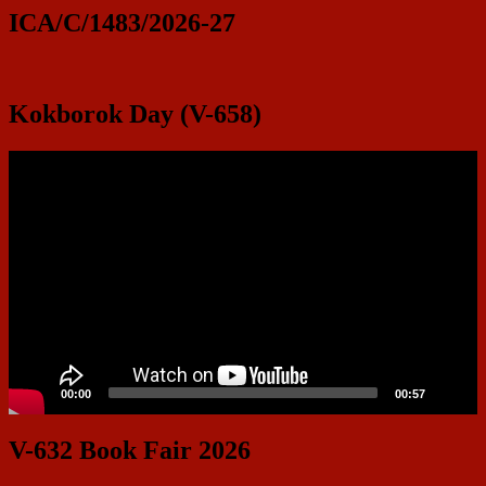
ICA/C/1483/2026-27
Kokborok Day (V-658)
Video
Player
00:00
00:57
V-632 Book Fair 2026