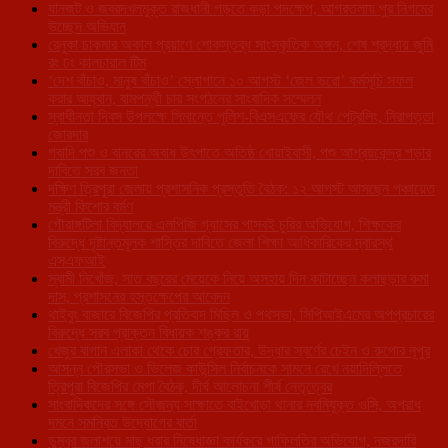
যানজট ও জবরদখলমুক্ত রাজধানী গড়তে কড়া পদক্ষেপ, আগরতলায় পুর নিগমের
উচ্ছেদ অভিযান
রেনুকা চাকমার অকাল প্রয়াণে শোকস্তব্ধ সাংস্কৃতিক অঙ্গন, শেষ শ্রদ্ধায় জুনি
রং ঢং কালচারাল টিম
‘দেশ বাঁচাও, মানুষ বাঁচাও’ স্লোগানে ১০ আগস্ট ‘জেল ভরো’ কর্মসূচি সফল
করার আহ্বান, বামপন্থী চার সংগঠনের সাংবাদিক সম্মেলন
স্বাধীনতা দিবস উপলক্ষে সিমান্তে পুলিশ-বিএসএফের যৌথ পেট্রলিং, নিরাপত্তা
জোরদার
গবাদি পশু ও বানরের অবাধ উৎপাতে অতিষ্ঠ খোয়াইবাসী, পশু আশ্রয়কেন্দ্র গড়ার
দাবিতে সরব জনতা
দক্ষিণ ত্রিপুরা জেলায় প্রশাসনিক প্রস্তুতি বৈঠক: ১২ আগস্ট আসছেন পঞ্চায়েত
মন্ত্রী কিশোর বর্মণ
গৌরাঙ্গটিলা বিদ্যালয়ে এলপিজি গ্যাসের পাসবই চুরির অভিযোগ, শিক্ষকের
বিরুদ্ধে দৃষ্টান্তমূলক শাস্তির দাবিতে জেলা শিক্ষা আধিকারিকের দ্বারস্থ
এসএফআই
স্বামী নিখোঁজ, সাত বছরের মেয়েকে নিয়ে অসহায় দিন কাটাচ্ছেন কলাছড়ার রুমা
দাস, প্রশাসনের হস্তক্ষেপের আবেদন
থাইবুং বাজারে বিজেপির প্রতিবাদ মিছিল ও পথসভা, সিপিআইএমের অপপ্রচারের
বিরুদ্ধে সরব প্রাক্তন বিধায়ক শঙ্কর রায়
খেজুর বাগান এলাকা থেকে চোর গ্রেফতার, উদ্ধার স্বর্ণের চেইন ও রুপোর নূপুর
আসন্ন পৌরসভা ও ভিলেজ কাউন্সিল নির্বাচনকে সামনে রেখে নয়াদিল্লিতে
ত্রিপুরা বিজেপির মেগা বৈঠক, দীর্ঘ আলোচনা শীর্ষ নেতৃত্বের
সাংবাদিকদের সঙ্গে সৌজন্য সাক্ষাতে বাইখোড়া থানার নবনিযুক্ত ওসি, অপরাধ
দমনে সমন্বিত উদ্যোগের বার্তা
ডুম্বুর জলাশয়ে মাছ ধরার নিষেধাজ্ঞা কার্যকরে গাফিলতির অভিযোগ, নজরদারি