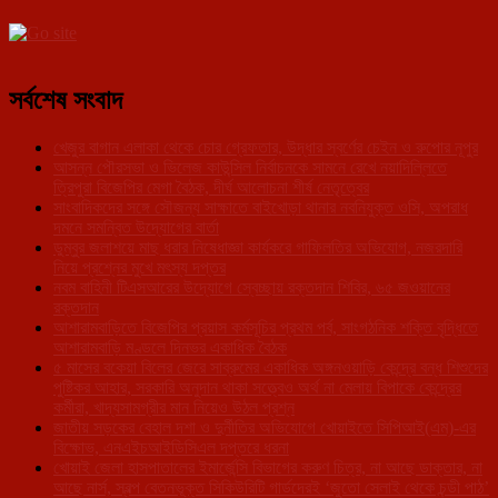
সর্বশেষ সংবাদ
খেজুর বাগান এলাকা থেকে চোর গ্রেফতার, উদ্ধার স্বর্ণের চেইন ও রুপোর নূপুর
আসন্ন পৌরসভা ও ভিলেজ কাউন্সিল নির্বাচনকে সামনে রেখে নয়াদিল্লিতে
ত্রিপুরা বিজেপির মেগা বৈঠক, দীর্ঘ আলোচনা শীর্ষ নেতৃত্বের
সাংবাদিকদের সঙ্গে সৌজন্য সাক্ষাতে বাইখোড়া থানার নবনিযুক্ত ওসি, অপরাধ
দমনে সমন্বিত উদ্যোগের বার্তা
ডুম্বুর জলাশয়ে মাছ ধরার নিষেধাজ্ঞা কার্যকরে গাফিলতির অভিযোগ, নজরদারি
নিয়ে প্রশ্নের মুখে মৎস্য দপ্তর
নবম বাহিনী টিএসআরের উদ্যোগে স্বেচ্ছায় রক্তদান শিবির, ৬৫ জওয়ানের
রক্তদান
আশারামবাড়িতে বিজেপির প্রয়াস কর্মসূচির প্রথম পর্ব, সাংগঠনিক শক্তি বৃদ্ধিতে
আশারামবাড়ি মণ্ডলে দিনভর একাধিক বৈঠক
৫ মাসের বকেয়া বিলের জেরে সাব্রুমের একাধিক অঙ্গনওয়াড়ি কেন্দ্রে বন্ধ শিশুদের
পুষ্টিকর আহার, সরকারি অনুদান থাকা সত্ত্বেও অর্থ না মেলায় বিপাকে কেন্দ্রের
কর্মীরা, খাদ্যসামগ্রীর মান নিয়েও উঠল প্রশ্ন
জাতীয় সড়কের বেহাল দশা ও দুর্নীতির অভিযোগে খোয়াইতে সিপিআই(এম)-এর
বিক্ষোভ, এনএইচআইডিসিএল দপ্তরে ধরনা
খোয়াই জেলা হাসপাতালের ইমার্জেন্সি বিভাগের করুণ চিত্র, না আছে ডাক্তার, না
আছে নার্স, স্বল্প বেতনভূক্ত সিকিউরিটি গার্ডদেরই ‘জুতো সেলাই থেকে চন্ডী পাঠ’