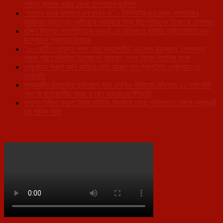
পর্যন্ত ব্যবহার করছে জেলা হাসপাতাল কর্তৃপক্ষ
‘সনাতন ধর্মের অপমানে চুপ থাকব না’ – সিপিআই(এম) রাজ্য সম্পাদকের
কুরুচিকর মন্তব্যের প্রতিবাদে খোয়াইয়ে বিশ্ব হিন্দু পরিষদের বিক্ষোভে তোলপাড়
দক্ষিণ ত্রিপুরা জেলাভিত্তিক অনূর্ধ্ব-১৭ ভলিবল ও কাবাডি প্রতিযোগিতা শুরু,
উদ্বোধনে প্রাক্তন বিধায়ক
‘১০ কোটি নেশামুক্ত শপথ মেগা ক্যাম্পেইন’-এর শুভ উদ্বোধন, নেশামুক্ত
সমাজ গঠনে সম্মিলিত উদ্যোগের আহ্বান, শপথ নিলেন শতাধিক মানুষ
লেফুঙ্গাতে পঞ্চাশ কানি জমিতে মেগা অয়েল পাম প্লানটেশন প্রোগ্রাম এর
প্রস্তুতি
মুখ্যমন্ত্রীর মন্তব্যের প্রতিবাদে সরব এসপিও পরিবারের মহিলারা, ১০ দফা দাবি
পূরণ না হলে জাতীয় সড়ক ও রেল অবরোধের হুঁশিয়ারি
সুশাসন নিশ্চিত করতে টাস্ক মনিটরিং সিস্টেমে জোর, পর্যালোচনা বৈঠকে মুখ্যমন্ত্রী
ডাঃ মানিক সাহা