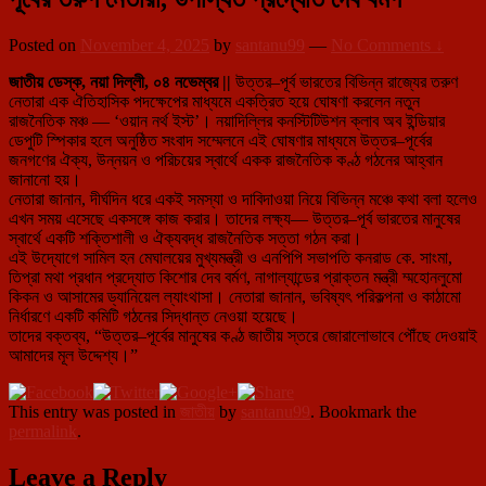
Posted on
November 4, 2025
by
santanu99
—
No Comments ↓
জাতীয় ডেস্ক, নয়া দিল্লী, ০৪ নভেম্বর ||
উত্তর–পূর্ব ভারতের বিভিন্ন রাজ্যের তরুণ
নেতারা এক ঐতিহাসিক পদক্ষেপের মাধ্যমে একত্রিত হয়ে ঘোষণা করলেন নতুন
রাজনৈতিক মঞ্চ — ‘ওয়ান নর্থ ইস্ট’। নয়াদিল্লির কনস্টিটিউশন ক্লাব অব ইন্ডিয়ার
ডেপুটি স্পিকার হলে অনুষ্ঠিত সংবাদ সম্মেলনে এই ঘোষণার মাধ্যমে উত্তর–পূর্বের
জনগণের ঐক্য, উন্নয়ন ও পরিচয়ের স্বার্থে একক রাজনৈতিক কণ্ঠ গঠনের আহ্বান
জানানো হয়।
নেতারা জানান, দীর্ঘদিন ধরে একই সমস্যা ও দাবিদাওয়া নিয়ে বিভিন্ন মঞ্চে কথা বলা হলেও
এখন সময় এসেছে একসঙ্গে কাজ করার। তাদের লক্ষ্য— উত্তর–পূর্ব ভারতের মানুষের
স্বার্থে একটি শক্তিশালী ও ঐক্যবদ্ধ রাজনৈতিক সত্তা গঠন করা।
এই উদ্যোগে সামিল হন মেঘালয়ের মুখ্যমন্ত্রী ও এনপিপি সভাপতি কনরাড কে. সাংমা,
তিপ্রা মথা প্রধান প্রদ্যোত কিশোর দেব বর্মণ, নাগাল্যান্ডের প্রাক্তন মন্ত্রী ম্মহোনলুমো
কিকন ও আসামের ড্যানিয়েল ল্যাংথাসা। নেতারা জানান, ভবিষ্যৎ পরিকল্পনা ও কাঠামো
নির্ধারণে একটি কমিটি গঠনের সিদ্ধান্ত নেওয়া হয়েছে।
তাদের বক্তব্য, “উত্তর–পূর্বের মানুষের কণ্ঠ জাতীয় স্তরে জোরালোভাবে পৌঁছে দেওয়াই
আমাদের মূল উদ্দেশ্য।”
This entry was posted in
জাতীয়
by
santanu99
. Bookmark the
permalink
.
Leave a Reply