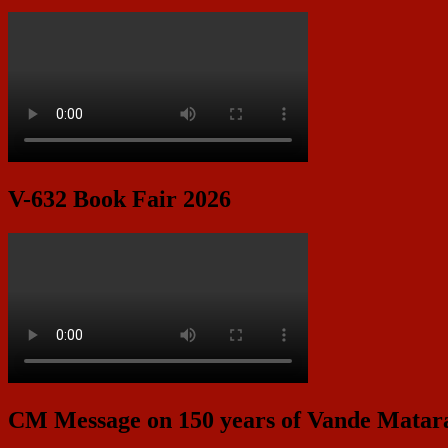
V-632 Book Fair 2026
CM Message on 150 years of Vande Mata