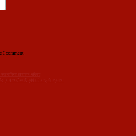
me I comment.
সীর সহযোগিতা চাইলেন পরিবার
দ্যোগ ও টেকসই কৃষি চর্চার ভূয়সী প্রশংসা