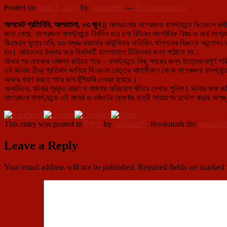
Posted on
June 3, 2026
by
santanu99
—
No Comments ↓
আপডেট প্রতিনিধি, আগরতলা, ০৩ জুন ||
আগরতলার নাগেরজলা বাসস্ট্যান্ডে বিএমএস কর্মীদ
জানা গেছে, নাগেরজলা বাসস্ট্যান্ডে দীর্ঘদিন ধরে চলা বিভিন্ন সাংগঠনিক বিষয় ও অর্থ 
বিএমএস সূত্রে দাবি, ৩৩ নম্বর ওয়ার্ডের কাউন্সিলার অভিজিৎ মল্লিকের বিরুদ্ধে আন্দোলন
হন। আহতদের উদ্ধার করে নিকটবর্তী হাসপাতালে চিকিৎসার জন্য পাঠানো হয়।
ঘটনার পর এলাকায় চাঞ্চল্য ছড়িয়ে পড়ে। বাসস্ট্যান্ডে কিছু সময়ের জন্য উত্তেজনাপূর্ণ পর
এই ঘটনার তীব্র প্রতিবাদ জানিয়ে বিএমএস নেতৃত্ব আগামীকাল থেকে নাগেরজলা বাসস্ট্যান
আকার ধারণ করতে পারে বলে হুঁশিয়ারি দেওয়া হয়েছে।
অন্যদিকে, ঘটনার প্রকৃত কারণ ও হামলার অভিযোগ খতিয়ে দেখছে পুলিশ। ঘটনার সঙ্গে জ
নাগেরজলা বাসস্ট্যান্ডে এই সংঘর্ষ ও ধর্মঘটের ঘোষণায় যাত্রী সাধারণের দুর্ভোগ বাড়ার আ
This entry was posted in
ত্রিপুরা
by
santanu99
. Bookmark the
permalin
Leave a Reply
Your email address will not be published.
Required fields are marked