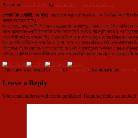
Posted on
June 4, 2026
by
santanu99
—
No Comments ↓
গোপাল সিং, খোয়াই, ০৪ জুন ||
মারণ রোগ ক্যান্সারে আক্রান্ত এক নাবালিকা কিশোরীর জীব
প্রদান করেছেন তিনি।
জানা গেছে, রামচন্দ্রঘাট বিধানসভা কেন্দ্রের খাস কল্যাণপুর এলাকার এক দরিদ্র পরিবারে
তাকে মুম্বাইয়ের একটি বিশেষায়িত হাসপাতালে নিয়ে যাওয়ার প্রস্তুতি চলছে। তবে ব্যয়ব
এমন পরিস্থিতিতে অসহায় পিতা মেয়ের চিকিৎসার জন্য সাহায্যের আশায় বিধায়কের দ্বারস্থ 
বিধায়ক তাঁর ব্যক্তিগত সাম্মানিক ও ভাতা থেকে ৭৫ হাজার টাকার একটি চেক নাবালিকার পিত
বিধায়কের এই উদ্যোগকে স্বাগত জানিয়েছেন খাস কল্যাণপুরসহ আশপাশ এলাকার বাসিন্দারা
এদিকে, নাবালিকার উন্নত চিকিৎসার জন্য সমাজের বিভিন্ন স্তরের মানুষ ও স্বেচ্ছাসেব
This entry was posted in
ত্রিপুরা
by
santanu99
. Bookmark the
permalin
Leave a Reply
Your email address will not be published.
Required fields are marked