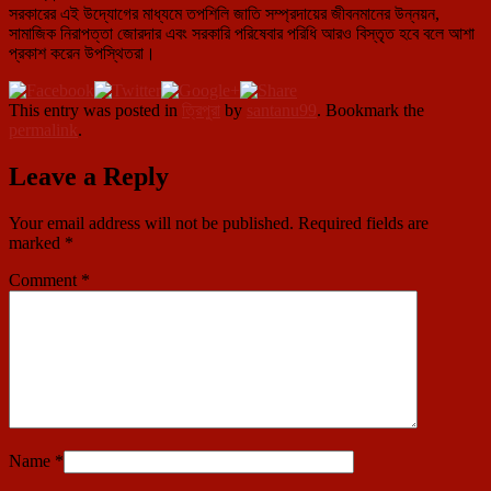
সরকারের এই উদ্যোগের মাধ্যমে তপশিলি জাতি সম্প্রদায়ের জীবনমানের উন্নয়ন,
সামাজিক নিরাপত্তা জোরদার এবং সরকারি পরিষেবার পরিধি আরও বিস্তৃত হবে বলে আশা
প্রকাশ করেন উপস্থিতরা।
This entry was posted in
ত্রিপুরা
by
santanu99
. Bookmark the
permalink
.
Leave a Reply
Your email address will not be published.
Required fields are
marked
*
Comment
*
Name
*