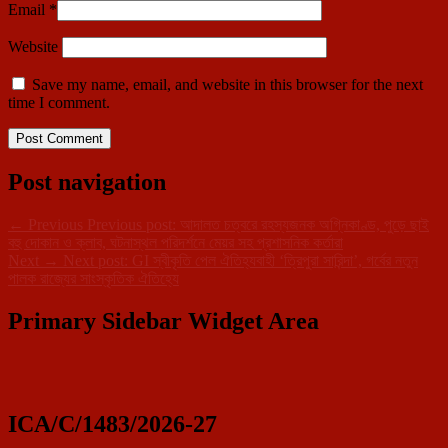
Email
*
Website
Save my name, email, and website in this browser for the next
time I comment.
Post navigation
←
Previous
Previous post:
আদালত চত্বরে রহস্যজনক অগ্নিকাণ্ড, পুড়ে ছাই
বহু দোকান ও ক্লাব, ঘটনাস্থল পরিদর্শনে মেয়র সহ প্রশাসনিক কর্তারা
Next
→
Next post:
GI স্বীকৃতি পেল ঐতিহ্যবাহী ‘ত্রিপুরা সারিন্দা’, গর্বের নতুন
পালক রাজ্যের সাংস্কৃতিক ঐতিহ্যে
Primary Sidebar Widget Area
ICA/C/1483/2026-27