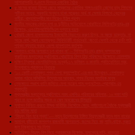
আশারামবাড়ি মণ্ডলে দিনভর একাধিক বৈঠক
৫ মাসের বকেয়া বিলের জেরে সাব্রুমের একাধিক অঙ্গনওয়াড়ি কেন্দ্রে বন্ধ শিশুদের
পুষ্টিকর আহার, সরকারি অনুদান থাকা সত্ত্বেও অর্থ না মেলায় বিপাকে কেন্দ্রের
কর্মীরা, খাদ্যসামগ্রীর মান নিয়েও উঠল প্রশ্ন
জাতীয় সড়কের বেহাল দশা ও দুর্নীতির অভিযোগে খোয়াইতে সিপিআই(এম)-এর
বিক্ষোভ, এনএইচআইডিসিএল দপ্তরে ধরনা
খোয়াই জেলা হাসপাতালের ইমার্জেন্সি বিভাগের করুণ চিত্র, না আছে ডাক্তার, না
আছে নার্স, স্বল্প বেতনভূক্ত সিকিউরিটি গার্ডদেরই ‘জুতো সেলাই থেকে চন্ডী পাঠ’
পর্যন্ত ব্যবহার করছে জেলা হাসপাতাল কর্তৃপক্ষ
‘সনাতন ধর্মের অপমানে চুপ থাকব না’ – সিপিআই(এম) রাজ্য সম্পাদকের
কুরুচিকর মন্তব্যের প্রতিবাদে খোয়াইয়ে বিশ্ব হিন্দু পরিষদের বিক্ষোভে তোলপাড়
দক্ষিণ ত্রিপুরা জেলাভিত্তিক অনূর্ধ্ব-১৭ ভলিবল ও কাবাডি প্রতিযোগিতা শুরু,
উদ্বোধনে প্রাক্তন বিধায়ক
‘১০ কোটি নেশামুক্ত শপথ মেগা ক্যাম্পেইন’-এর শুভ উদ্বোধন, নেশামুক্ত
সমাজ গঠনে সম্মিলিত উদ্যোগের আহ্বান, শপথ নিলেন শতাধিক মানুষ
লেফুঙ্গাতে পঞ্চাশ কানি জমিতে মেগা অয়েল পাম প্লানটেশন প্রোগ্রাম এর
প্রস্তুতি
মুখ্যমন্ত্রীর মন্তব্যের প্রতিবাদে সরব এসপিও পরিবারের মহিলারা, ১০ দফা দাবি
পূরণ না হলে জাতীয় সড়ক ও রেল অবরোধের হুঁশিয়ারি
সুশাসন নিশ্চিত করতে টাস্ক মনিটরিং সিস্টেমে জোর, পর্যালোচনা বৈঠকে মুখ্যমন্ত্রী
ডাঃ মানিক সাহা
‘বিদ্যুৎ বিল হবে শূন্য!’— নতুন উদ্যোগের ইঙ্গিত বিদ্যুৎমন্ত্রী রতন লাল নাথের
সামান্য বৃষ্টিতেই জলমগ্ন রাজধানী আগরতলা, জলের নিচে বহু গাড়ি-বাইক, দ্রুত
জল নিষ্কাশনে পুর নিগম
অতিরিক্ত বিদ্যুৎ বিল নিয়ে গ্রাহকদের বিক্ষোভ, তদন্তের দাবি, বৃহত্তর