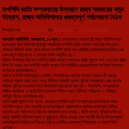
তপশিলি জাতি সম্প্রদায়ের উন্নয়নে রাজ্য সরকারের নতুন
উদ্যোগ, রাজ্য অতিথিশালায় গুরুত্বপূর্ণ পর্যালোচনা বৈঠক
Posted on
June 16, 2026
by
santanu99
—
No Comments ↓
আপডেট প্রতিনিধি, আগরতলা, ১৬ জুন ||
আগরতলার সোনার তরী রাজ্য অতিথিশালার
কনফারেন্স হলে মঙ্গলবার ত্রিপুরা সরকারের তপশিলি জাতি কল্যাণ দপ্তরের উদ্যোগে
রাজ্যের বিভিন্ন ব্লক থেকে আগত তপশিলি জাতি সাব-কমিটির চেয়ারম্যানদের নিয়ে এক
গুরুত্বপূর্ণ পর্যালোচনা ও সমন্বয় বৈঠক অনুষ্ঠিত হয়।
বৈঠকে উপস্থিত ছিলেন তপশিলি জাতি কল্যাণ দপ্তরের মন্ত্রী সুধাংশু দাস, দপ্তরের সচিব
দীপা ডি নায়ার এবং তপশিলি জাতি কল্যাণ উপ-কমিটির চেয়ারম্যানসহ সংশ্লিষ্ট দপ্তরের
অন্যান্য আধিকারিকরা।
বৈঠকে তপশিলি জাতিভুক্ত (এসসি) সম্প্রদায়ের মানুষের কল্যাণে আরও কী ধরনের
সহায়তা প্রদান করা যেতে পারে, বিভিন্ন সরকারি সুযোগ-সুবিধা সম্প্রসারণ এবং ভাতার
পরিমাণ বৃদ্ধির সম্ভাবনা নিয়ে বিস্তারিত আলোচনা করা হয়। পাশাপাশি, সম্প্রদায়ের
সার্বিক সামাজিক ও অর্থনৈতিক উন্নয়ন নিশ্চিত করতে বিভিন্ন পরিকল্পনা ও ভবিষ্যৎ
কর্মসূচি নিয়েও মতবিনিময় হয়।
এদিন মন্ত্রী সুধাংশু দাস বলেন, রাজ্যের তপশিলি জাতি সম্প্রদায়ের উন্নয়নকে আরও
গতিশীল করতে এবং সরকারি জনকল্যাণমূলক প্রকল্পগুলির কার্যকর বাস্তবায়ন নিশ্চিত
করতেই এই পর্যালোচনা বৈঠকের আয়োজন করা হয়েছে। তিনি জানান, সুবিধাভোগীদের
কাছে সরকারি পরিষেবা দ্রুত ও সুষ্ঠুভাবে পৌঁছে দেওয়া এবং আগামী দিনের উন্নয়নমূলক
কর্মপরিকল্পনা নির্ধারণের বিষয়েও বৈঠকে একাধিক গুরুত্বপূর্ণ সিদ্ধান্ত ও পরামর্শ উঠে
এসেছে।