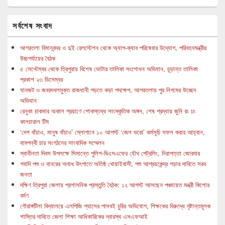
সর্বশেষ সংবাদ
আগরতলা বিমানবন্দর ও দুই রেলস্টেশন থেকে অ্যাপ-ক্যাব পরিষেবার উদ্যোগ, পরিবহনমন্ত্রীর
উচ্চপর্যায়ের বৈঠক
৫ সেপ্টেম্বর থেকে ত্রিপুরায় বিশেষ ভোটার তালিকা সংশোধন অভিযান, চূড়ান্ত তালিকা
প্রকাশ ২৩ ডিসেম্বর
যানজট ও জবরদখলমুক্ত রাজধানী গড়তে কড়া পদক্ষেপ, আগরতলায় পুর নিগমের উচ্ছেদ
অভিযান
রেনুকা চাকমার অকাল প্রয়াণে শোকস্তব্ধ সাংস্কৃতিক অঙ্গন, শেষ শ্রদ্ধায় জুনি রং ঢং
কালচারাল টিম
‘দেশ বাঁচাও, মানুষ বাঁচাও’ স্লোগানে ১০ আগস্ট ‘জেল ভরো’ কর্মসূচি সফল করার আহ্বান,
বামপন্থী চার সংগঠনের সাংবাদিক সম্মেলন
স্বাধীনতা দিবস উপলক্ষে সিমান্তে পুলিশ-বিএসএফের যৌথ পেট্রলিং, নিরাপত্তা জোরদার
গবাদি পশু ও বানরের অবাধ উৎপাতে অতিষ্ঠ খোয়াইবাসী, পশু আশ্রয়কেন্দ্র গড়ার দাবিতে সরব
জনতা
দক্ষিণ ত্রিপুরা জেলায় প্রশাসনিক প্রস্তুতি বৈঠক: ১২ আগস্ট আসছেন পঞ্চায়েত মন্ত্রী কিশোর
বর্মণ
গৌরাঙ্গটিলা বিদ্যালয়ে এলপিজি গ্যাসের পাসবই চুরির অভিযোগ, শিক্ষকের বিরুদ্ধে দৃষ্টান্তমূলক
শাস্তির দাবিতে জেলা শিক্ষা আধিকারিকের দ্বারস্থ এসএফআই