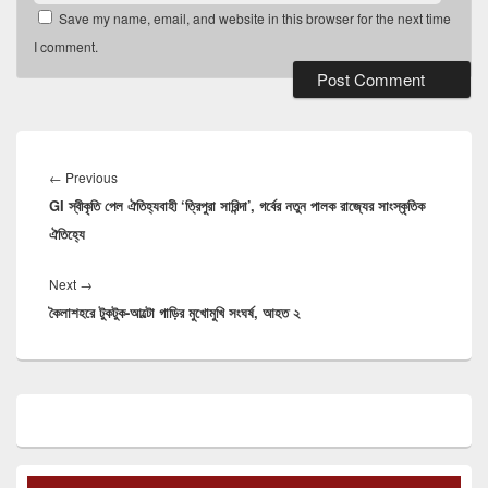
Save my name, email, and website in this browser for the next time
I comment.
Post
navigation
Previous
←
Previous
GI স্বীকৃতি পেল ঐতিহ্যবাহী ‘ত্রিপুরা সারিন্দা’, গর্বের নতুন পালক রাজ্যের সাংস্কৃতিক
post:
ঐতিহ্যে
Next
Next
→
কৈলাশহরে টুকটুক-আল্টো গাড়ির মুখোমুখি সংঘর্ষ, আহত ২
post:
Primary
Sidebar
Widget
Area