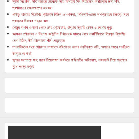
স্বামী নিখোঁজ, সাত বছরের মেয়েকে নিয়ে অসহায় দিন কাটাচ্ছেন কলাছড়ার রুমা দাস,
প্রশাসনের হস্তক্ষেপের আবেদন
থাইবুং বাজারে বিজেপির প্রতিবাদ মিছিল ও পথসভা, সিপিআইএমের অপপ্রচারের বিরুদ্ধে সরব
প্রাক্তন বিধায়ক শঙ্কর রায়
খেজুর বাগান এলাকা থেকে চোর গ্রেফতার, উদ্ধার স্বর্ণের চেইন ও রুপোর নূপুর
আসন্ন পৌরসভা ও ভিলেজ কাউন্সিল নির্বাচনকে সামনে রেখে নয়াদিল্লিতে ত্রিপুরা বিজেপির
মেগা বৈঠক, দীর্ঘ আলোচনা শীর্ষ নেতৃত্বের
সাংবাদিকদের সঙ্গে সৌজন্য সাক্ষাতে বাইখোড়া থানার নবনিযুক্ত ওসি, অপরাধ দমনে সমন্বিত
উদ্যোগের বার্তা
ডুম্বুর জলাশয়ে মাছ ধরার নিষেধাজ্ঞা কার্যকরে গাফিলতির অভিযোগ, নজরদারি নিয়ে প্রশ্নের
মুখে মৎস্য দপ্তর