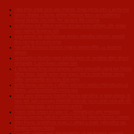
খেজুর বাগান এলাকা থেকে চোর গ্রেফতার, উদ্ধার স্বর্ণের চেইন ও রুপোর নূপুর
আসন্ন পৌরসভা ও ভিলেজ কাউন্সিল নির্বাচনকে সামনে রেখে নয়াদিল্লিতে
ত্রিপুরা বিজেপির মেগা বৈঠক, দীর্ঘ আলোচনা শীর্ষ নেতৃত্বের
সাংবাদিকদের সঙ্গে সৌজন্য সাক্ষাতে বাইখোড়া থানার নবনিযুক্ত ওসি, অপরাধ
দমনে সমন্বিত উদ্যোগের বার্তা
ডুম্বুর জলাশয়ে মাছ ধরার নিষেধাজ্ঞা কার্যকরে গাফিলতির অভিযোগ, নজরদারি
নিয়ে প্রশ্নের মুখে মৎস্য দপ্তর
নবম বাহিনী টিএসআরের উদ্যোগে স্বেচ্ছায় রক্তদান শিবির, ৬৫ জওয়ানের
রক্তদান
আশারামবাড়িতে বিজেপির প্রয়াস কর্মসূচির প্রথম পর্ব, সাংগঠনিক শক্তি বৃদ্ধিতে
আশারামবাড়ি মণ্ডলে দিনভর একাধিক বৈঠক
৫ মাসের বকেয়া বিলের জেরে সাব্রুমের একাধিক অঙ্গনওয়াড়ি কেন্দ্রে বন্ধ শিশুদের
পুষ্টিকর আহার, সরকারি অনুদান থাকা সত্ত্বেও অর্থ না মেলায় বিপাকে কেন্দ্রের
কর্মীরা, খাদ্যসামগ্রীর মান নিয়েও উঠল প্রশ্ন
জাতীয় সড়কের বেহাল দশা ও দুর্নীতির অভিযোগে খোয়াইতে সিপিআই(এম)-এর
বিক্ষোভ, এনএইচআইডিসিএল দপ্তরে ধরনা
খোয়াই জেলা হাসপাতালের ইমার্জেন্সি বিভাগের করুণ চিত্র, না আছে ডাক্তার, না
আছে নার্স, স্বল্প বেতনভূক্ত সিকিউরিটি গার্ডদেরই ‘জুতো সেলাই থেকে চন্ডী পাঠ’
পর্যন্ত ব্যবহার করছে জেলা হাসপাতাল কর্তৃপক্ষ
‘সনাতন ধর্মের অপমানে চুপ থাকব না’ – সিপিআই(এম) রাজ্য সম্পাদকের
কুরুচিকর মন্তব্যের প্রতিবাদে খোয়াইয়ে বিশ্ব হিন্দু পরিষদের বিক্ষোভে তোলপাড়
দক্ষিণ ত্রিপুরা জেলাভিত্তিক অনূর্ধ্ব-১৭ ভলিবল ও কাবাডি প্রতিযোগিতা শুরু,
উদ্বোধনে প্রাক্তন বিধায়ক
‘১০ কোটি নেশামুক্ত শপথ মেগা ক্যাম্পেইন’-এর শুভ উদ্বোধন, নেশামুক্ত