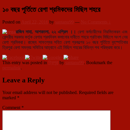
১০ বছর পূর্তিতে রেগা শ্রমিকদের মিছিল শহরে
Posted on
April 22, 2016
by
santanu99
—
No Comments ↓
রাজিব সাহা, আগরতলা, ২২ এপ্রিল ।।
রেগা কর্মচারীদের নিয়মিতকরন এবং
কেন্দ্রীয় সরকার কর্তৃক রেগায় শ্রমদিবস কমানোর দাবীতে শহরে প্রতিবাদ মিছিলে অংশ নেয়
রেগা শ্রমিকরা। রাজ্যে সাফল্যের সহিত রেগা প্রকল্পের ১০ বছর পূর্তিতে বৃহস্পতিবার
ত্রিপুরা রেগা সমন্বয় সমিতির আহ্বানে এই মিছিল শহরের বিভিন্ন পথ পরিক্রমা করে।
This entry was posted in
ত্রিপুরা
by
santanu99
. Bookmark the
permalink
.
Leave a Reply
Your email address will not be published.
Required fields are
marked
*
Comment
*