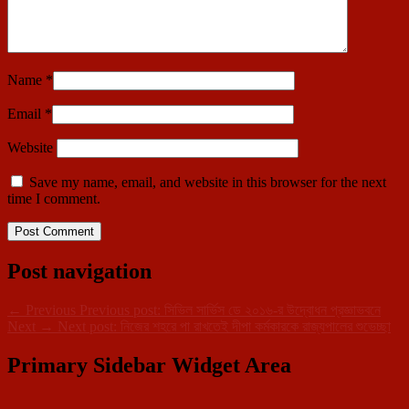
Name
*
Email
*
Website
Save my name, email, and website in this browser for the next
time I comment.
Post navigation
←
Previous
Previous post:
সিভিল সার্ভিস ডে ২০১৬-র উদ্বোধন প্রজ্ঞাভবনে
Next
→
Next post:
নিজের শহরে পা রাখতেই দীপা কর্মকারকে রাজ্যপালের শুভেচ্ছা
Primary Sidebar Widget Area