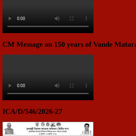
CM Message on 150 years of Vande Mata
ICA/D/546/2026-27