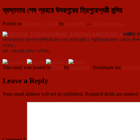
ব্যস্ততার শেষ প্রহরে উদয়পুরের ত্রিপুরেশ্বরী মন্দির
Posted on
October 17, 2014
by
santanu99
—
No Comments ↓
দেবজিত চক
লাখো ভ
ক্তের সমাগমে পূর্ণতীর্থের রূপ নেবে মায়ের মন্দির। প্রতিবছরের মতো এবারেও দীপ
চলেছে।
ছবি : মাতাবাড়ি (কিরণ ভৌমিক)
This entry was posted in
ত্রিপুরা
by
santanu99
. Bookmark the
permalin
Leave a Reply
Your email address will not be published.
Required fields are marked
Comment
*