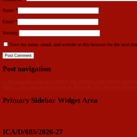
Name
*
Email
*
Website
Save my name, email, and website in this browser for the next ti
Post navigation
←
Previous
Previous post:
বিশালগড় কান্ডে বিরোধীদল নেতার ব্যক্তব্যে বিতর্কের
Next
→
Next post:
মৃত্যুর পরেও রয়ে যায় জীবনের কিছু পর্যায়, দাবি জার্মান গবেষকদের
Primary Sidebar Widget Area
ICA/D/685/2026-27