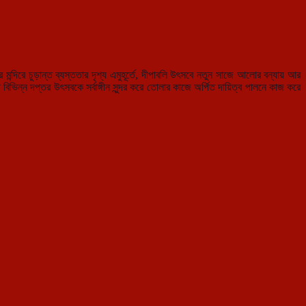
য়ের মন্দিরে চুড়ান্ত ব্যস্ততার দৃশ্য এমুহূর্তে, দীপাবলি উৎসবে নতুন সাজে আলোর বন্যায় আর
বিভিন্ন দপ্তর উৎসবকে সর্বাঙ্গীন সুন্দর করে তোলার কাজে অর্পিত দায়িত্ব পালনে কাজ করে