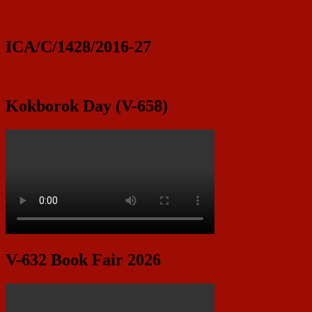
ICA/C/1428/2016-27
Kokborok Day (V-658)
V-632 Book Fair 2026