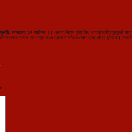
্রবর্তী, আগরতলা, ১৭ অক্টোবর ।।
একান্ন পীঠের পুণ্য তীর্থ উদয়পুরের ত্রিপুরাসুন্দরী মা
াবলী উৎসবকে সামনে রেখে নতুন রঙের প্রলেপে সাজিয়ে তোলা হচ্ছে মায়ের মন্দিরকে। সরকারী 
k
.
*