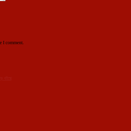
me I comment.
 ঝড় বইছে