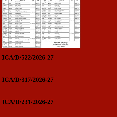
ICA/D/522/2026-27
ICA/D/317/2026-27
ICA/D/231/2026-27