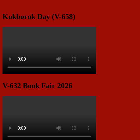
Kokborok Day (V-658)
V-632 Book Fair 2026