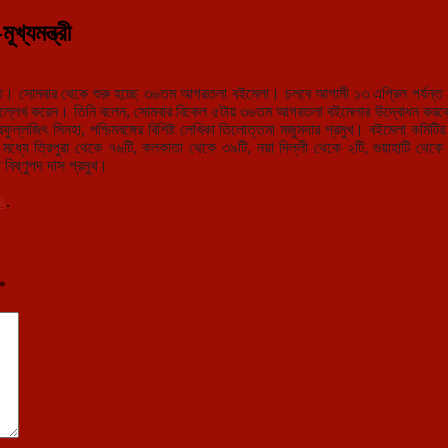
্যমন্ত্রী
ন্ত। সোমবার থেকে শুরু হচ্ছে ৩৬তম আগরতলা বইমেলা। চলবে আগামী ১৩ এপ্রিল পর্যন্ত। 
থা উল্লেখ করেন। তিনি বলেন, সোমবার বিকেল ৫টায় ৩৬তম আগরতলা বইমেলার উদ্বোধন করবেন র
প্রফুল্লজিৎ সিনহা, পশ্চিমবঙ্গের বিশিষ্ট লেখিকা তিলোত্তমা মজুমদার প্রমুখ। বইমেলা কমিটির 
্যে ত্রিপুরা থেকে ৭৬টি, কলকাতা থেকে ৩৯টি, নয়া দিল্লী থেকে ২টি, গুয়াহাটি থেকে 
বিষ্ণুপদ দাস প্রমুখ।
k
.
*