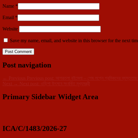
Name
*
Email
*
Website
Save my name, email, and website in this browser for the next ti
Post navigation
←
Previous
Previous post:
আগরতলা বইমেলা – শেষ লগ্নে শ্রমিকদের ব্যস্ততার 
Next
→
Next post:
ওড়িশা উৎসবে সংবর্ধিত মূখ্যমন্ত্রী
Primary Sidebar Widget Area
ICA/C/1483/2026-27