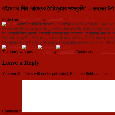
বইমেলার থিম ‘রাজ্যের বৈচিত্রময় সংস্কৃতি’ – বললেন উপ-মূখ
Posted on
April 1, 2018
by
santanu99
—
No Comments ↓
আপডেট প্রতিনিধি, আগরতলা, ০১ এপ্রিল ৷৷
বইমেলার প্রস্তুতি প্রায় চূড়া
তথা বইমেলা কমিটির চেয়ারম্যান যীষ্ণু দেববর্মা এবারের বইমেলার যাবতীয় প্রস্তুতির ক
উপ মূখ্যমন্ত্রী যীষ্ণু দেববর্মা, শিক্ষামন্ত্রী রতনলাল নাথ, আগরতলা পুর নিগমের মেয়র ডঃ 
বৈচিত্রময় সংস্কৃতি’। তিনি বলেন, এবারের বইমেলায় মোট ১২৪টি স্টল থাকবে। এদের মধ
অন্যান্যদের মধ্যে উপস্থিত ছিলেন তথ্য ও সংস্কৃতি দপ্তরের সচিব এম এল দে, অধিকর্তা 
This entry was posted in
ত্রিপুরা
by
santanu99
. Bookmark the
permalin
Leave a Reply
Your email address will not be published.
Required fields are marked
Comment
*