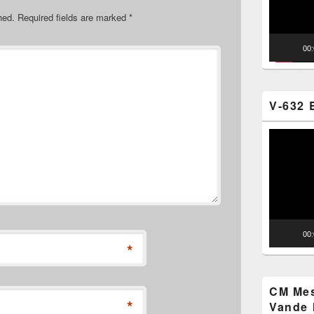
hed.
Required fields are marked
*
00
V-632 
Video
Player
00
*
CM Mes
*
Vande 