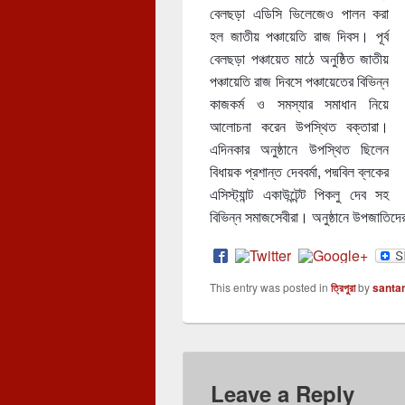
বেলছড়া এডিসি ভিলেজেও পালন করা
হল জাতীয় পঞ্চায়েতি রাজ দিবস। পূর্ব
বেলছড়া পঞ্চায়েত মাঠে অনুষ্ঠিত জাতীয়
পঞ্চায়েতি রাজ দিবসে পঞ্চায়েতের বিভিন্ন
কাজকর্ম ও সমস্যার সমাধান নিয়ে
আলোচনা করেন উপস্থিত বক্তারা।
এদিনকার অনুষ্ঠানে উপস্থিত ছিলেন
বিধায়ক প্রশান্ত দেববর্মা, পদ্মবিল ব্লকের
এসিস্ট্যান্ট একাউন্টেন্ট পিকলু দেব সহ
বিভিন্ন সমাজসেবীরা। অনুষ্ঠানে উপজাতিদের 
This entry was posted in
ত্রিপুরা
by
santa
Leave a Reply