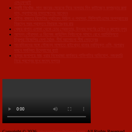
এসএফআই
স্বামী নিখোঁজ, সাত বছরের মেয়েকে নিয়ে অসহায় দিন কাটাচ্ছেন কলাছড়ার রুমা
দাস, প্রশাসনের হস্তক্ষেপের আবেদন
থাইবুং বাজারে বিজেপির প্রতিবাদ মিছিল ও পথসভা, সিপিআইএমের অপপ্রচারের
বিরুদ্ধে সরব প্রাক্তন বিধায়ক শঙ্কর রায়
খেজুর বাগান এলাকা থেকে চোর গ্রেফতার, উদ্ধার স্বর্ণের চেইন ও রুপোর নূপুর
আসন্ন পৌরসভা ও ভিলেজ কাউন্সিল নির্বাচনকে সামনে রেখে নয়াদিল্লিতে
ত্রিপুরা বিজেপির মেগা বৈঠক, দীর্ঘ আলোচনা শীর্ষ নেতৃত্বের
সাংবাদিকদের সঙ্গে সৌজন্য সাক্ষাতে বাইখোড়া থানার নবনিযুক্ত ওসি, অপরাধ
দমনে সমন্বিত উদ্যোগের বার্তা
ডুম্বুর জলাশয়ে মাছ ধরার নিষেধাজ্ঞা কার্যকরে গাফিলতির অভিযোগ, নজরদারি
নিয়ে প্রশ্নের মুখে মৎস্য দপ্তর
Copyright © 2026
newsupdateoftripura.com
. All Rights Reserved.