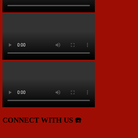
CONNECT WITH US ☎️