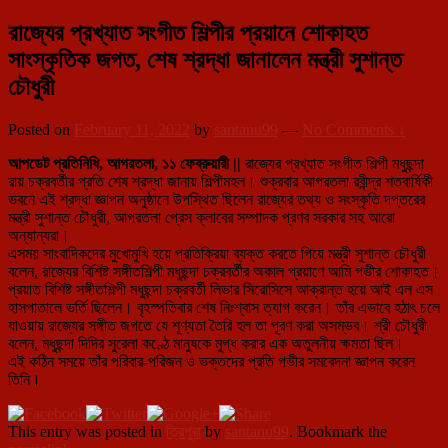
রাজ্যের প্রখ্যাত সংগীত শিল্পীর প্রয়ানে শোকাহত
সাংস্কৃতিক জগত, শেষ শ্রদ্ধা জানালেন মন্ত্রী সুশান্ত
চৌধুরী
Posted on
February 11, 2022
by
santanu99
—
No Comments ↓
আপডেট প্রতিনিধি, আগরতলা, ১১ ফেব্রুয়ারী ||
রাজ্যের প্রখ্যাত সংগীত শিল্পী মধুছন্দা
রায় চক্রবর্তীর প্রতি শেষ শ্রদ্ধা জানায় শিল্পীমহল। শুক্রবার আগরতলা রবীন্দ্র শতবার্ষিকী
ভবনে এই শ্রদ্ধা জ্ঞাপন অনুষ্ঠানে উপস্থিত ছিলেন রাজ্যের তথ্য ও সংস্কৃতি দপ্তরের
মন্ত্রী সুশান্ত চৌধুরী, আগরতলা প্রেস ক্লাবের সম্পাদক প্রণব সরকার সহ আরো
অন্যান্যরা।
এসময় সাংবাদিকদের মুখোমুখি হয়ে প্রতিক্রিয়া ব্যক্ত করতে গিয়ে মন্ত্রী সুশান্ত চৌধুরী
বলেন, রাজ্যের বিশিষ্ট সঙ্গীতশিল্পী মধুছন্দা চক্রবর্তীর অকাল প্রয়াণে আমি গভীর শোকাহত।
প্রয়াত বিশিষ্ট সঙ্গীতশিল্পী মধুছন্দা চক্রবর্তী লিভার সিরোসিসে আক্রান্ত হয়ে আই এল এস
হাসপাতালে ভর্তি ছিলেন। বৃহস্পতিবার শেষ নিঃশ্বাস ত্যাগ করেন। তাঁর এভাবে হঠাৎ চলে
যাওয়ায় রাজ্যের সঙ্গীত জগতে যে শূণ্যতা তৈরি হল তা পূরণ করা অসম্ভব। শ্রী চৌধুরী
বলেন, মধুছন্দা দিদির সুরেলা কণ্ঠে মানুষকে মুগ্ধ করার এক অতুলনীয় ক্ষমতা ছিল।
এই কঠিন সময়ে তাঁর পরিবার-পরিজন ও ভক্তদের প্রতি গভীর সমবেদনা জ্ঞাপন করেন
তিনি।
This entry was posted in
ত্রিপুরা
by
santanu99
. Bookmark the