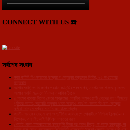
CONNECT WITH US ☎️
সর্বশেষ সংবাদ
নবম বাহিনী টিএসআরের উদ্যোগে স্বেচ্ছায় রক্তদান শিবির, ৬৫ জওয়ানের
রক্তদান
আশারামবাড়িতে বিজেপির প্রয়াস কর্মসূচির প্রথম পর্ব, সাংগঠনিক শক্তি বৃদ্ধিতে
আশারামবাড়ি মণ্ডলে দিনভর একাধিক বৈঠক
৫ মাসের বকেয়া বিলের জেরে সাব্রুমের একাধিক অঙ্গনওয়াড়ি কেন্দ্রে বন্ধ শিশুদের
পুষ্টিকর আহার, সরকারি অনুদান থাকা সত্ত্বেও অর্থ না মেলায় বিপাকে কেন্দ্রের
কর্মীরা, খাদ্যসামগ্রীর মান নিয়েও উঠল প্রশ্ন
জাতীয় সড়কের বেহাল দশা ও দুর্নীতির অভিযোগে খোয়াইতে সিপিআই(এম)-এর
বিক্ষোভ, এনএইচআইডিসিএল দপ্তরে ধরনা
খোয়াই জেলা হাসপাতালের ইমার্জেন্সি বিভাগের করুণ চিত্র, না আছে ডাক্তার, না
আছে নার্স, স্বল্প বেতনভূক্ত সিকিউরিটি গার্ডদেরই ‘জুতো সেলাই থেকে চন্ডী পাঠ’