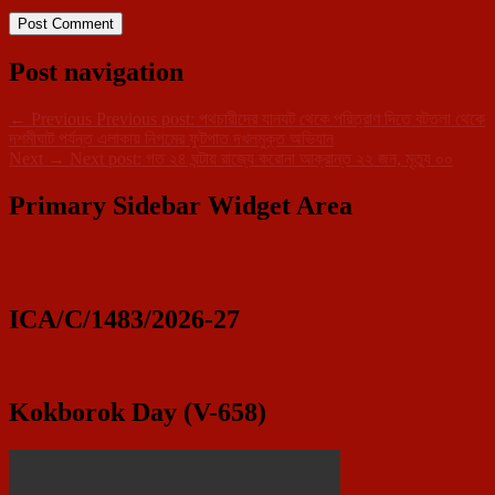
Post navigation
←
Previous
Previous post:
পথচারীদের যানযট থেকে পরিত্রাণ দিতে বটতলা থেকে
দশমীঘাট পর্যন্ত এলাকায় নিগমের ফুটপাত দখলমুক্ত অভিযান
Next
→
Next post:
গত ২৪ ঘন্টায় রাজ্যে করোনা আক্রান্ত ২২ জন, মৃত্যু ০০
Primary Sidebar Widget Area
ICA/C/1483/2026-27
Kokborok Day (V-658)