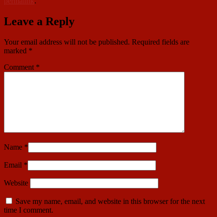
permalink
.
Leave a Reply
Your email address will not be published.
Required fields are
marked
*
Comment
*
Name
*
Email
*
Website
Save my name, email, and website in this browser for the next
time I comment.