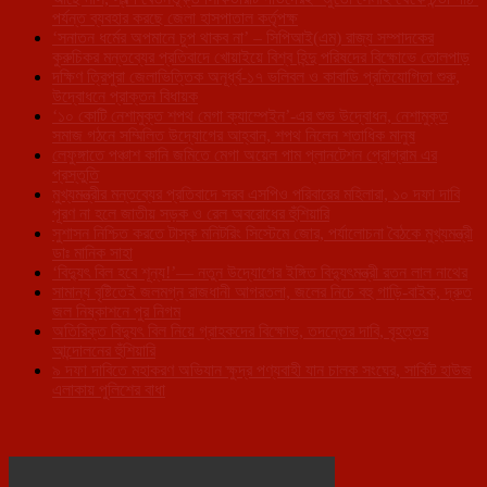
পর্যন্ত ব্যবহার করছে জেলা হাসপাতাল কর্তৃপক্ষ
‘সনাতন ধর্মের অপমানে চুপ থাকব না’ – সিপিআই(এম) রাজ্য সম্পাদকের
কুরুচিকর মন্তব্যের প্রতিবাদে খোয়াইয়ে বিশ্ব হিন্দু পরিষদের বিক্ষোভে তোলপাড়
দক্ষিণ ত্রিপুরা জেলাভিত্তিক অনূর্ধ্ব-১৭ ভলিবল ও কাবাডি প্রতিযোগিতা শুরু,
উদ্বোধনে প্রাক্তন বিধায়ক
‘১০ কোটি নেশামুক্ত শপথ মেগা ক্যাম্পেইন’-এর শুভ উদ্বোধন, নেশামুক্ত
সমাজ গঠনে সম্মিলিত উদ্যোগের আহ্বান, শপথ নিলেন শতাধিক মানুষ
লেফুঙ্গাতে পঞ্চাশ কানি জমিতে মেগা অয়েল পাম প্লানটেশন প্রোগ্রাম এর
প্রস্তুতি
মুখ্যমন্ত্রীর মন্তব্যের প্রতিবাদে সরব এসপিও পরিবারের মহিলারা, ১০ দফা দাবি
পূরণ না হলে জাতীয় সড়ক ও রেল অবরোধের হুঁশিয়ারি
সুশাসন নিশ্চিত করতে টাস্ক মনিটরিং সিস্টেমে জোর, পর্যালোচনা বৈঠকে মুখ্যমন্ত্রী
ডাঃ মানিক সাহা
‘বিদ্যুৎ বিল হবে শূন্য!’— নতুন উদ্যোগের ইঙ্গিত বিদ্যুৎমন্ত্রী রতন লাল নাথের
সামান্য বৃষ্টিতেই জলমগ্ন রাজধানী আগরতলা, জলের নিচে বহু গাড়ি-বাইক, দ্রুত
জল নিষ্কাশনে পুর নিগম
অতিরিক্ত বিদ্যুৎ বিল নিয়ে গ্রাহকদের বিক্ষোভ, তদন্তের দাবি, বৃহত্তর
আন্দোলনের হুঁশিয়ারি
৯ দফা দাবিতে মহাকরণ অভিযান ক্ষুদ্র পণ্যবাহী যান চালক সংঘের, সার্কিট হাউজ
এলাকায় পুলিশের বাধা