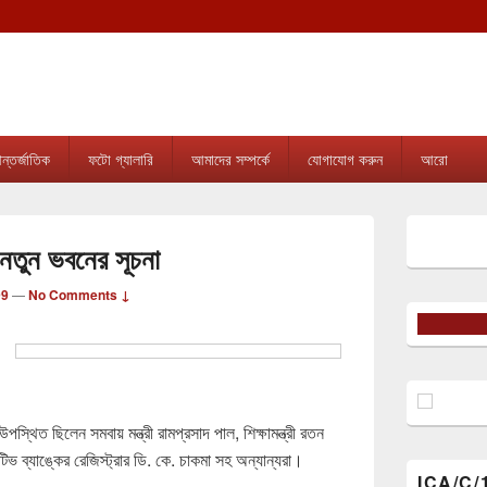
tripura.com
sion online news & infotainment portal in Tripura.
্তর্জাতিক
ফটো গ্যালারি
আমাদের সম্পর্কে
যোগাযোগ করুন
আরো
Primary
Sidebar
র নতুন ভবনের সূচনা
Widget
Area
99
—
No Comments ↓
্থিত ছিলেন সমবায় মন্ত্রী রামপ্রসাদ পাল, শিক্ষামন্ত্রী রতন
ভ ব্যাঙ্কের রেজিস্ট্রার ডি. কে. চাকমা সহ অন্যান্যরা।
ICA/C/