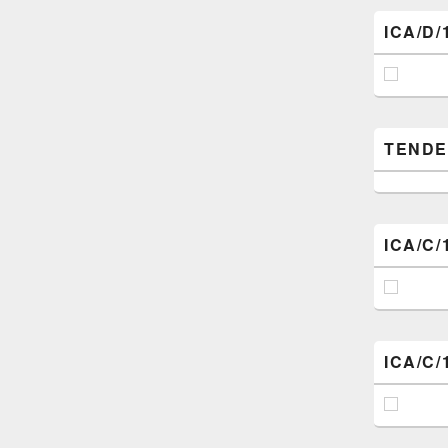
ICA/D/
TENDER (
ICA/C/
ICA/C/