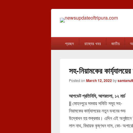
newsupdateof
The one & only exceptional Bengali Ver
Primary
প্রচ্ছদ
রাজ্যের খবর
জাতীয়
আন
menu
সহ-নিয়ামকের কার্য্যালয়ে
Posted on
March 12, 2022
by
santanu
আপডেট প্রতিনিধি, আগরতলা, ১২ মার্চ
||
মোহনপুরে সমবায় সমিতি সমূহ সহ-
নিয়ামকের কার্য্যালয়ের নতুন ভবনের শুভ
উদ্বোধন হয় শুক্রবার। এদিন এই অনুষ্ঠানে উপস
লাল নাথ, বিধায়ক কৃষ্ণধন দাস, কো- অপারেটি