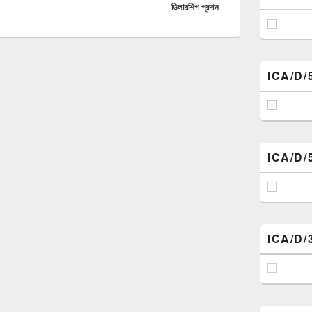
ডিলারশিপ প্রদান
ICA/D/
ICA/D/
ICA/D/