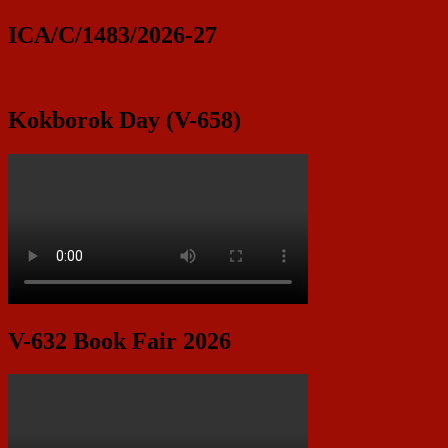
ICA/C/1483/2026-27
Kokborok Day (V-658)
V-632 Book Fair 2026