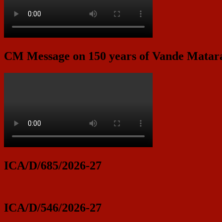
CM Message on 150 years of Vande Mata
ICA/D/685/2026-27
ICA/D/546/2026-27