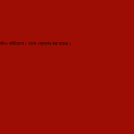
লডিও গার্ডিয়েলো। তাকে গ্রেপ্তার করা হয়েছে।