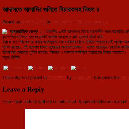
আদালতে আসামির গুলিতে বিচারকসহ নিহত ৪
Posted on
April 9, 2015
by
santanu99
—
No Comments ↓
আন্তর্জাতিক ডেস্ক ।।
ইতালীর একটি আদালতে বিচার চলাকালীন সময় আসামির গু
বৃহস্পতিবার মিলান শহরের একটি আপিল আদালতে এই হামলার ঘটনা ঘটে।
ব্যাংক ঋণ পরিশোধ না করায় অভিযুক্ত এক ব্যক্তির বিচার হচ্ছিল মিলানের ওই আপিল আ
পুলিশ বলেছে, এই হামলায় নিহত হয়েছেন অন্তত চারজন। আহত হয়েছেন একাধিক ব্যক্
তাৎক্ষণিক তদন্তে পুলিশ বলেছে, বিচারক ও মামলার সাক্ষীরাই হতাহতের শিকার হয়েছেন।
সূত্র: বিবিসি
This entry was posted in
আন্তর্জাতিক
by
santanu99
. Bookmark the
perm
Leave a Reply
Your email address will not be published.
Required fields are marked