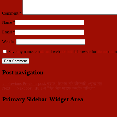
Comment
*
Name
*
Email
*
Website
Save my name, email, and website in this browser for the next ti
Post navigation
←
Previous
Previous post:
বাড়ছে পাঁচশোর বেশি জীবনদায়ী ওষুধের দাম
Next
→
Next post:
IPFT-র মিছিল নিয়ে মানুষের হুজ্জুতির অভিযোগ
Primary Sidebar Widget Area