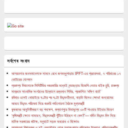
সর্বশেষ সংবাদ
আগরতলার জনসমাবেশকে সামনে রেখে জগবন্ধুপাড়ায় IPFT-এর প্রচারসভা, ৭ পরিবারের ১৭
ভোটারের যোগদান
প্রকাশ্য দিবালোকে সিসিটিভির নজরদারির মধ্যেই গন্ডাছড়ায় বিজেপি নেতার বাইক চুরি, চাঞ্চল্য
সাব্রুমে সাংবাদিক সংগঠনের উদ্যোগে রক্তদান শিবির, প্রকাশিত ‘দক্ষিণ বার্তা’
রবিবার এলেই খোয়াইয়ে ঘণ্টার পর ঘণ্টা বিদ্যুৎহীনতা, বাড়তি বিলেও ক্ষোভ! জনরোষের
আবহে বিদ্যুৎ পরিষেবা নিয়ে জরুরি পর্যালোচনা বৈঠকে মুখ্যমন্ত্রী
কৃষকদের আধুনিকীকরণে বড় পদক্ষেপ, কল্যাণপুরে বিনামূল্যে ৩৮টি পাওয়ার উইডার বিতরণ
‘কৃষিমন্ত্রী ক্ষেতে নামছেন, বিদ্যুৎমন্ত্রী খুঁটিতে উঠছেন না কেন?’— বর্ধিত বিদ্যুৎ বিল নিয়ে
মানিক সরকারের কটাক্ষ, মনুঘাটে সড়ক অবরোধ ও বিক্ষোভ
আগরতলা বিমানবন্দর ও দুই রেলস্টেশন থেকে অ্যাপ-ক্যাব পরিষেবার উদ্যোগ, পরিবহনমন্ত্রীর