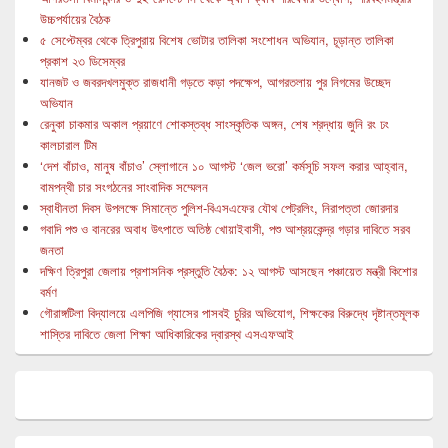
উচ্চপর্যায়ের বৈঠক
৫ সেপ্টেম্বর থেকে ত্রিপুরায় বিশেষ ভোটার তালিকা সংশোধন অভিযান, চূড়ান্ত তালিকা
প্রকাশ ২৩ ডিসেম্বর
যানজট ও জবরদখলমুক্ত রাজধানী গড়তে কড়া পদক্ষেপ, আগরতলায় পুর নিগমের উচ্ছেদ
অভিযান
রেনুকা চাকমার অকাল প্রয়াণে শোকস্তব্ধ সাংস্কৃতিক অঙ্গন, শেষ শ্রদ্ধায় জুনি রং ঢং
কালচারাল টিম
‘দেশ বাঁচাও, মানুষ বাঁচাও’ স্লোগানে ১০ আগস্ট ‘জেল ভরো’ কর্মসূচি সফল করার আহ্বান,
বামপন্থী চার সংগঠনের সাংবাদিক সম্মেলন
স্বাধীনতা দিবস উপলক্ষে সিমান্তে পুলিশ-বিএসএফের যৌথ পেট্রলিং, নিরাপত্তা জোরদার
গবাদি পশু ও বানরের অবাধ উৎপাতে অতিষ্ঠ খোয়াইবাসী, পশু আশ্রয়কেন্দ্র গড়ার দাবিতে সরব
জনতা
দক্ষিণ ত্রিপুরা জেলায় প্রশাসনিক প্রস্তুতি বৈঠক: ১২ আগস্ট আসছেন পঞ্চায়েত মন্ত্রী কিশোর
বর্মণ
গৌরাঙ্গটিলা বিদ্যালয়ে এলপিজি গ্যাসের পাসবই চুরির অভিযোগ, শিক্ষকের বিরুদ্ধে দৃষ্টান্তমূলক
শাস্তির দাবিতে জেলা শিক্ষা আধিকারিকের দ্বারস্থ এসএফআই