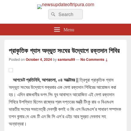
newsupdateoftripura.com
Search
The one & only exceptional Bengali Version online news & infotainment portal
Search
in Tripura.
for:
Menu
প্রাকৃতিক গ্যাস অদ্ভুত সংঘের উদ্যোগে রক্তদান শিবির
Posted on
October 4, 2024
by
santanu99
—
No Comments ↓
আপডেট প্রতিনিধি, আগরতলা, ০৪ অক্টোবর ||
ত্রিপুরা প্রাকৃতিক গ্যাস
অদ্ভুত সংঘের উদ্যোগে শুক্রবার এক মেগা রক্তদান শিবিরের আয়োজন করা
হয়। এদিন রাজধানীর ভগৎ সিং যুব আবাসনে আয়োজিত এই মেগা রক্তদান
শিবিরে উপস্থিত ছিলেন রাজ্যের শ্রম দপ্তরের মন্ত্রী টিংকু রায় ও বিএমএস
ভারতীয় সংঘের সভানেত্রী দেবশ্রী কলই ও জি এস বিএমএস’র সাধারণ সম্পাদক
তপন কুমার দে এবং টি এন জি সি এল’র এইচ আর সুব্রত দেবনাথ সহ
অন্যান্যরা।