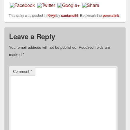
This entry was posted in
ত্রিপুরা
by
santanu99
. Bookmark the
permalink
.
Leave a Reply
Your email address will not be published.
Required fields are
marked
*
Comment
*