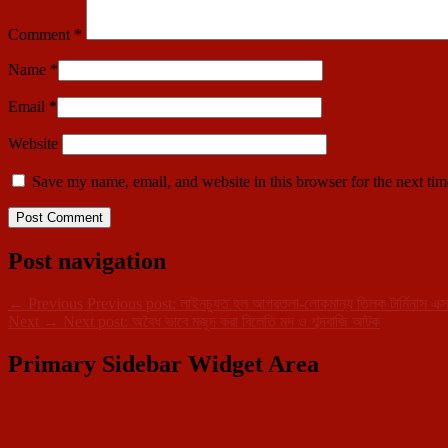
Comment
*
Name
*
Email
*
Website
Save my name, email, and website in this browser for the next ti
Post navigation
←
Previous
Previous post:
লাইনচ্যুত হল আগরতলা-লোকমান্য তিলক টার্মিনাস এক্সপ্
Next
→
Next post:
অবৈধ ভাবে মজুদ করা বিলেতি মদ ও শব্দবাজি আটক
Primary Sidebar Widget Area