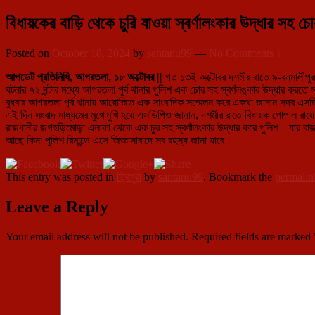
বিধায়কের বাড়ি থেকে চুরি যাওয়া স্বর্ণালংকার উদ্ধার স
Posted on
October 18, 2024
by
santanu99
—
No Comments ↓
আপডেট প্রতিনিধি, আগরতলা, ১৮ অক্টোবর ||
গত ১৩ই অক্টোবর দশমীর রাতে ৯-বনমালীপুর বিধা
ঘটনার ৭২ ঘন্টার মধ্যে আগরতলা পূর্ব থানার পুলিশ এক চোর সহ স্বর্ণলঙ্কার উদ্ধার করতে 
বুধবার আগরতলা পূর্ব থানায় আয়োজিত এক সাংবাদিক সম্মেলন করে একথা জানান সদর এসডিপি 
এই দিন সংবাদ মাধ্যমের মুখোমুখি হয়ে এসডিপিও জানান, দশমীর রাতে বিধায়ক গোপাল রায়ের 
রাজধানীর জগহড়িমোড়া এলাকা থেকে এক চুর সহ স্বর্ণালংকার উদ্ধার করে পুলিশ। যার ব
আছে কিনা পুলিশ রিমান্ডে এসে জিজ্ঞাসাবাদে সব রহস্য জানা যাবে।
This entry was posted in
ত্রিপুরা
by
santanu99
. Bookmark the
permalin
Leave a Reply
Your email address will not be published.
Required fields are marked