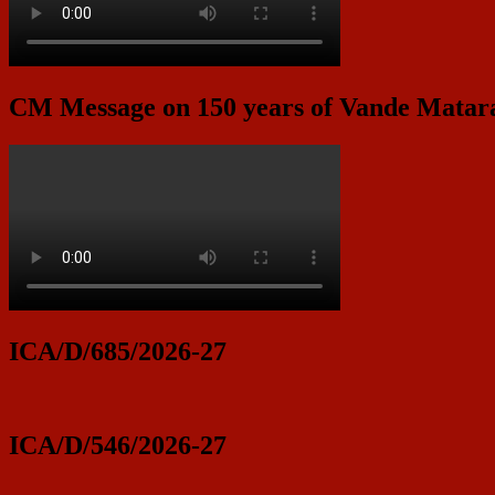
CM Message on 150 years of Vande Mata
ICA/D/685/2026-27
ICA/D/546/2026-27