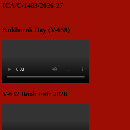
ICA/C/1483/2026-27
Kokborok Day (V-658)
V-632 Book Fair 2026