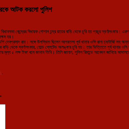
হ চোরকে আটক করলো পুলিশ
নসভা কেন্দ্রের বিধায়ক গোপাল চন্দ্র রায়ের বাড়ি থেকে চুরি হয় প্রচুর স্বর্ণালংকার। এরপর
সক্ষম হয়।
দেবপ্রসাদ রায়। সঙ্গে উপস্থিত ছিলেন আগরতলা পূর্ব থানার ওসি রানা চ্যাটার্জি সহ অন্
বাড়ি থেকে স্বর্ণালংকার, গোল্ড প্লেটেড অলঙ্কার চুরি হয়। তার ভিত্তিতে পূর্ব থানার ওস
াজার মূল্য ৫ লক্ষ টাকা বলে জানান তিনি। তিনি জানান, পুলিশ রিমান্ডে আবেদন জানিয়ে
k
.
*