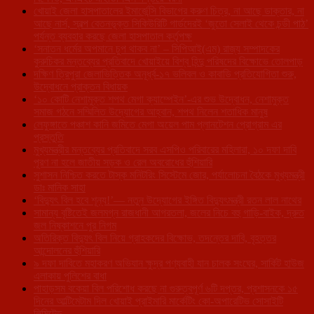
খোয়াই জেলা হাসপাতালের ইমার্জেন্সি বিভাগের করুণ চিত্র, না আছে ডাক্তার, না
আছে নার্স, স্বল্প বেতনভূক্ত সিকিউরিটি গার্ডদেরই ‘জুতো সেলাই থেকে চন্ডী পাঠ’
পর্যন্ত ব্যবহার করছে জেলা হাসপাতাল কর্তৃপক্ষ
‘সনাতন ধর্মের অপমানে চুপ থাকব না’ – সিপিআই(এম) রাজ্য সম্পাদকের
কুরুচিকর মন্তব্যের প্রতিবাদে খোয়াইয়ে বিশ্ব হিন্দু পরিষদের বিক্ষোভে তোলপাড়
দক্ষিণ ত্রিপুরা জেলাভিত্তিক অনূর্ধ্ব-১৭ ভলিবল ও কাবাডি প্রতিযোগিতা শুরু,
উদ্বোধনে প্রাক্তন বিধায়ক
‘১০ কোটি নেশামুক্ত শপথ মেগা ক্যাম্পেইন’-এর শুভ উদ্বোধন, নেশামুক্ত
সমাজ গঠনে সম্মিলিত উদ্যোগের আহ্বান, শপথ নিলেন শতাধিক মানুষ
লেফুঙ্গাতে পঞ্চাশ কানি জমিতে মেগা অয়েল পাম প্লানটেশন প্রোগ্রাম এর
প্রস্তুতি
মুখ্যমন্ত্রীর মন্তব্যের প্রতিবাদে সরব এসপিও পরিবারের মহিলারা, ১০ দফা দাবি
পূরণ না হলে জাতীয় সড়ক ও রেল অবরোধের হুঁশিয়ারি
সুশাসন নিশ্চিত করতে টাস্ক মনিটরিং সিস্টেমে জোর, পর্যালোচনা বৈঠকে মুখ্যমন্ত্রী
ডাঃ মানিক সাহা
‘বিদ্যুৎ বিল হবে শূন্য!’— নতুন উদ্যোগের ইঙ্গিত বিদ্যুৎমন্ত্রী রতন লাল নাথের
সামান্য বৃষ্টিতেই জলমগ্ন রাজধানী আগরতলা, জলের নিচে বহু গাড়ি-বাইক, দ্রুত
জল নিষ্কাশনে পুর নিগম
অতিরিক্ত বিদ্যুৎ বিল নিয়ে গ্রাহকদের বিক্ষোভ, তদন্তের দাবি, বৃহত্তর
আন্দোলনের হুঁশিয়ারি
৯ দফা দাবিতে মহাকরণ অভিযান ক্ষুদ্র পণ্যবাহী যান চালক সংঘের, সার্কিট হাউজ
এলাকায় পুলিশের বাধা
পাহাড়সম বকেয়া বিল পরিশোধ করছে না গুরুত্বপূর্ণ ৬টি দপ্তর, প্রশাসনকে ১৫
দিনের আল্টিমেটাম দিল খোয়াই প্রাইমারি মার্কেটিং কো-অপারেটিভ সোসাইটি
লিমিটেড