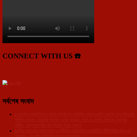
CONNECT WITH US ☎️
সর্বশেষ সংবাদ
৫ মাসের বকেয়া বিলের জেরে সাব্রুমের একাধিক অঙ্গনওয়াড়ি কেন্দ্রে বন্ধ শিশুদের
পুষ্টিকর আহার, সরকারি অনুদান থাকা সত্ত্বেও অর্থ না মেলায় বিপাকে কেন্দ্রের
কর্মীরা, খাদ্যসামগ্রীর মান নিয়েও উঠল প্রশ্ন
জাতীয় সড়কের বেহাল দশা ও দুর্নীতির অভিযোগে খোয়াইতে সিপিআই(এম)-এর
বিক্ষোভ, এনএইচআইডিসিএল দপ্তরে ধরনা