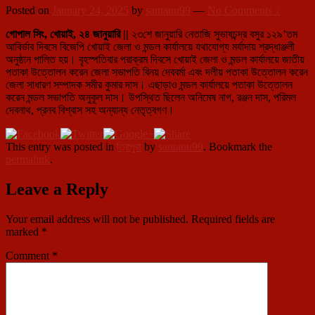
Posted on
January 24, 2025
by
santanu99
—
No Comments ↓
গোপাল সিং, খোয়াই, ২৪ জানুয়ারি ||
২৩শে জানুয়ারি নেতাজি সুভাষচন্দ্র বসুর ১২৯’তম
আবির্ভাব দিবসে বিজেপি খোয়াই জেলা ও মন্ডল কার্যালয়ে যথাযোগ্য মর্যাদায় শ্রদ্ধাঞ্জলী
অনুষ্ঠান পালিত হয়। বৃহস্পতিবার পরাক্রম দিবসে খোয়াই জেলা ও মন্ডল কার্যালয়ে জাতীয়
পতাকা উত্তোলন করেন জেলা সভাপতি বিনয় দেববর্মা এবং দলীয় পতাকা উত্তোলন করেন
জেলা সাধারণ সম্পাদক সমীর কুমার দাস। এছাড়াও মন্ডল কার্যালয়ে পতাকা উত্তোলন
করেন মন্ডল সভাপতি অনুকূল দাস। উপস্থিত ছিলেন অনিমেষ নাগ, রঞ্জন দাস, পরিমল
দেবনাথ, প্রনব বিশ্বাস সহ অন্যান্য নেতৃত্বগণ।
This entry was posted in
ত্রিপুরা
by
santanu99
. Bookmark the
permalink
.
Leave a Reply
Your email address will not be published.
Required fields are
marked
*
Comment
*