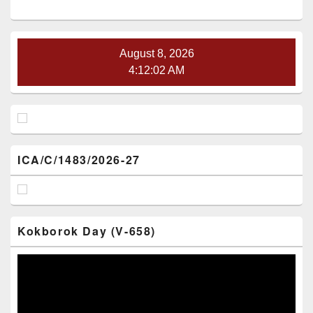
Sidebar
Widget
Area
August 8, 2026
4:12:02 AM
ICA/C/1483/2026-27
Kokborok Day (V-658)
Video
Player