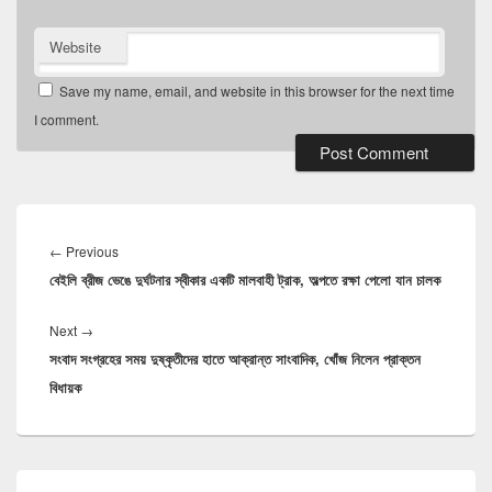
Website
Save my name, email, and website in this browser for the next time
I comment.
Post
navigation
Previous
←
Previous
বেইলি ব্রীজ ভেঙে দুর্ঘটনার স্বীকার একটি মালবাহী ট্রাক, অল্পতে রক্ষা পেলো যান চালক
post:
Next
Next
→
সংবাদ সংগ্রহের সময় দুষ্কৃতীদের হাতে আক্রান্ত সাংবাদিক, খোঁজ নিলেন প্রাক্তন
post:
বিধায়ক
Primary