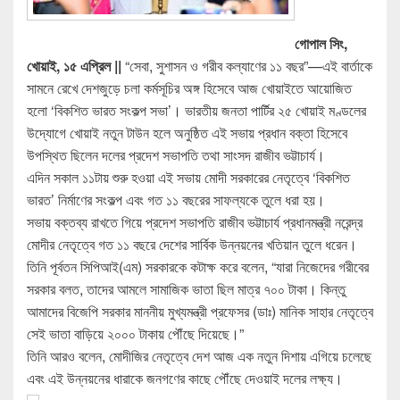
গোপাল সিং,
খোয়াই, ১৫ এপ্রিল ||
“সেবা, সুশাসন ও গরীব কল্যাণের ১১ বছর”—এই বার্তাকে
সামনে রেখে দেশজুড়ে চলা কর্মসূচির অঙ্গ হিসেবে আজ খোয়াইতে আয়োজিত
হলো ‘বিকশিত ভারত সংকল্প সভা’। ভারতীয় জনতা পার্টির ২৫ খোয়াই মণ্ডলের
উদ্যোগে খোয়াই নতুন টাউন হলে অনুষ্ঠিত এই সভায় প্রধান বক্তা হিসেবে
উপস্থিত ছিলেন দলের প্রদেশ সভাপতি তথা সাংসদ রাজীব ভট্টাচার্য।
এদিন সকাল ১১টায় শুরু হওয়া এই সভায় মোদী সরকারের নেতৃত্বে ‘বিকশিত
ভারত’ নির্মাণের সংকল্প এবং গত ১১ বছরের সাফল্যকে তুলে ধরা হয়।
সভায় বক্তব্য রাখতে গিয়ে প্রদেশ সভাপতি রাজীব ভট্টাচার্য প্রধানমন্ত্রী নরেন্দ্র
মোদীর নেতৃত্বে গত ১১ বছরে দেশের সার্বিক উন্নয়নের খতিয়ান তুলে ধরেন।
তিনি পূর্বতন সিপিআই(এম) সরকারকে কটাক্ষ করে বলেন, “যারা নিজেদের গরীবের
সরকার বলত, তাদের আমলে সামাজিক ভাতা ছিল মাত্র ৭০০ টাকা। কিন্তু
আমাদের বিজেপি সরকার মাননীয় মুখ্যমন্ত্রী প্রফেসর (ডাঃ) মানিক সাহার নেতৃত্বে
সেই ভাতা বাড়িয়ে ২০০০ টাকায় পৌঁছে দিয়েছে।”
তিনি আরও বলেন, মোদীজির নেতৃত্বে দেশ আজ এক নতুন দিশায় এগিয়ে চলেছে
এবং এই উন্নয়নের ধারাকে জনগণের কাছে পৌঁছে দেওয়াই দলের লক্ষ্য।