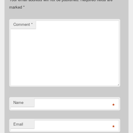
marked
*
Comment
*
Name
*
Email
*