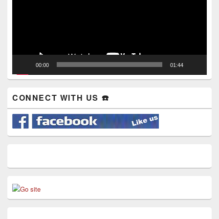
00:00
01:44
CONNECT WITH US ☎️