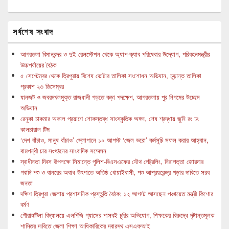
সর্বশেষ সংবাদ
আগরতলা বিমানবন্দর ও দুই রেলস্টেশন থেকে অ্যাপ-ক্যাব পরিষেবার উদ্যোগ, পরিবহনমন্ত্রীর
উচ্চপর্যায়ের বৈঠক
৫ সেপ্টেম্বর থেকে ত্রিপুরায় বিশেষ ভোটার তালিকা সংশোধন অভিযান, চূড়ান্ত তালিকা
প্রকাশ ২৩ ডিসেম্বর
যানজট ও জবরদখলমুক্ত রাজধানী গড়তে কড়া পদক্ষেপ, আগরতলায় পুর নিগমের উচ্ছেদ
অভিযান
রেনুকা চাকমার অকাল প্রয়াণে শোকস্তব্ধ সাংস্কৃতিক অঙ্গন, শেষ শ্রদ্ধায় জুনি রং ঢং
কালচারাল টিম
‘দেশ বাঁচাও, মানুষ বাঁচাও’ স্লোগানে ১০ আগস্ট ‘জেল ভরো’ কর্মসূচি সফল করার আহ্বান,
বামপন্থী চার সংগঠনের সাংবাদিক সম্মেলন
স্বাধীনতা দিবস উপলক্ষে সিমান্তে পুলিশ-বিএসএফের যৌথ পেট্রলিং, নিরাপত্তা জোরদার
গবাদি পশু ও বানরের অবাধ উৎপাতে অতিষ্ঠ খোয়াইবাসী, পশু আশ্রয়কেন্দ্র গড়ার দাবিতে সরব
জনতা
দক্ষিণ ত্রিপুরা জেলায় প্রশাসনিক প্রস্তুতি বৈঠক: ১২ আগস্ট আসছেন পঞ্চায়েত মন্ত্রী কিশোর
বর্মণ
গৌরাঙ্গটিলা বিদ্যালয়ে এলপিজি গ্যাসের পাসবই চুরির অভিযোগ, শিক্ষকের বিরুদ্ধে দৃষ্টান্তমূলক
শাস্তির দাবিতে জেলা শিক্ষা আধিকারিকের দ্বারস্থ এসএফআই