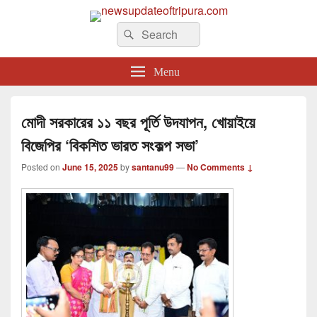
newsupdateoftripura.com
Search
The one & only exceptional Bengali Version online news & infotainment portal
Search
in Tripura.
for:
Menu
মোদী সরকারের ১১ বছর পূর্তি উদযাপন, খোয়াইয়ে
বিজেপির ‘বিকশিত ভারত সংকল্প সভা’
Posted on
June 15, 2025
by
santanu99
—
No Comments ↓