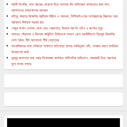
স্বামী নিখোঁজ, সাত বছরের মেয়েকে নিয়ে অসহায় দিন কাটাচ্ছেন কলাছড়ার রুমা দাস,
প্রশাসনের হস্তক্ষেপের আবেদন
থাইবুং বাজারে বিজেপির প্রতিবাদ মিছিল ও পথসভা, সিপিআইএমের অপপ্রচারের বিরুদ্ধে সরব
প্রাক্তন বিধায়ক শঙ্কর রায়
খেজুর বাগান এলাকা থেকে চোর গ্রেফতার, উদ্ধার স্বর্ণের চেইন ও রুপোর নূপুর
আসন্ন পৌরসভা ও ভিলেজ কাউন্সিল নির্বাচনকে সামনে রেখে নয়াদিল্লিতে ত্রিপুরা বিজেপির
মেগা বৈঠক, দীর্ঘ আলোচনা শীর্ষ নেতৃত্বের
সাংবাদিকদের সঙ্গে সৌজন্য সাক্ষাতে বাইখোড়া থানার নবনিযুক্ত ওসি, অপরাধ দমনে সমন্বিত
উদ্যোগের বার্তা
ডুম্বুর জলাশয়ে মাছ ধরার নিষেধাজ্ঞা কার্যকরে গাফিলতির অভিযোগ, নজরদারি নিয়ে প্রশ্নের
মুখে মৎস্য দপ্তর
Video
Player