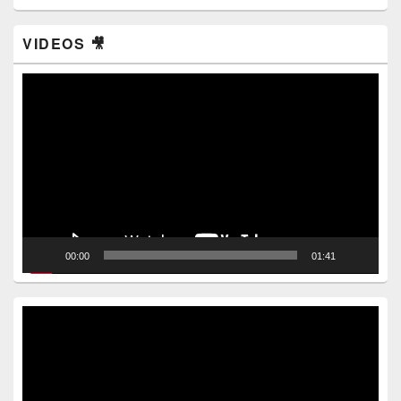
VIDEOS 🎥
Video
Player
00:00
01:41
Video
Player