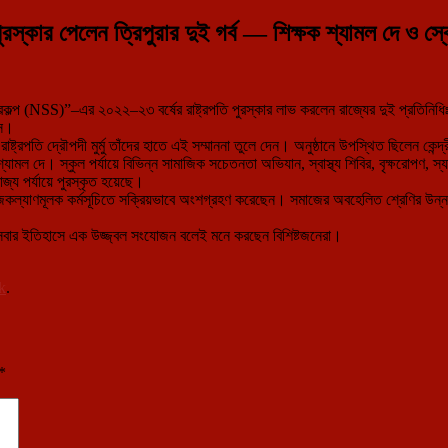
রস্কার পেলেন ত্রিপুরার দুই গর্ব — শিক্ষক শ্যামল দে ও স্
 প্রকল্প (NSS)”–এর ২০২২–২৩ বর্ষের রাষ্ট্রপতি পুরস্কার লাভ করলেন রাজ্যের দুই প্রতিনিধ
াস।
াষ্ট্রপতি দ্রৌপদী মুর্মু তাঁদের হাতে এই সম্মাননা তুলে দেন। অনুষ্ঠানে উপস্থিত ছিলেন কেন্দ
শ্যামল দে। স্কুল পর্যায়ে বিভিন্ন সামাজিক সচেতনতা অভিযান, স্বাস্থ্য শিবির, বৃক্ষরোপণ,
জ্য পর্যায়ে পুরস্কৃত হয়েছে।
জকল্যাণমূলক কর্মসূচিতে সক্রিয়ভাবে অংশগ্রহণ করেছেন। সমাজের অবহেলিত শ্রেণির উন্নয়ন ও
 সমাজসেবার ইতিহাসে এক উজ্জ্বল সংযোজন বলেই মনে করছেন বিশিষ্টজনেরা।
k
.
*