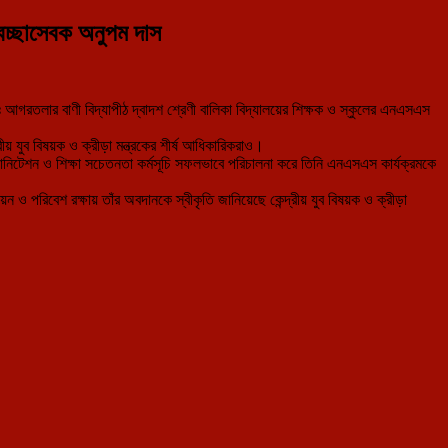
বেচ্ছাসেবক অনুপম দাস
িঃ আগরতলার বাণী বিদ্যাপীঠ দ্বাদশ শ্রেণী বালিকা বিদ্যালয়ের শিক্ষক ও স্কুলের এনএসএস
্রীয় যুব বিষয়ক ও ক্রীড়া মন্ত্রকের শীর্ষ আধিকারিকরাও।
 স্যানিটেশন ও শিক্ষা সচেতনতা কর্মসূচি সফলভাবে পরিচালনা করে তিনি এনএসএস কার্যক্রমকে
 পরিবেশ রক্ষায় তাঁর অবদানকে স্বীকৃতি জানিয়েছে কেন্দ্রীয় যুব বিষয়ক ও ক্রীড়া