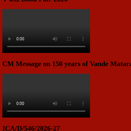
CM Message on 150 years of Vande Mata
ICA/D/546/2026-27