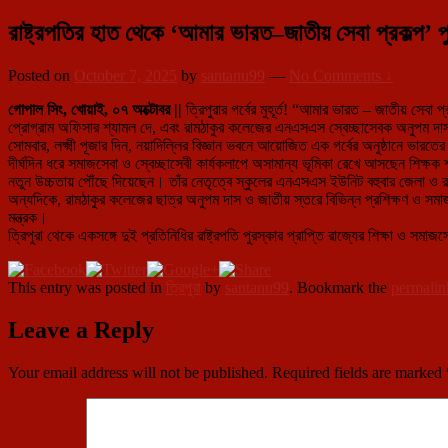
রাষ্ট্রপতির হাত থেকে ‘আমার ভারত–জাতীয় সেবা প্রকল্প’ পু
Posted on
October 7, 2025
by
santanu99
—
No Comments ↓
গোপাল সিং, খোয়াই, ০৭ অক্টোবর ||
ত্রিপুরার গর্বের মুহূর্ত! “আমার ভারত – জাতীয় সেবা
প্রোগ্রাম অফিসার শ্যামল দে, এবং রামঠাকুর কলেজের এনএসএস স্বেচ্ছাসেবক অনুপম দ
সোমবার, লক্ষ্মী পূজার দিন, নয়াদিল্লির বিজ্ঞান ভবনে আয়োজিত এক গর্বের অনুষ্ঠানে ভারতের র
দীর্ঘদিন ধরে সমাজসেবা ও স্বেচ্ছাসেবী কার্যকলাপে অসামান্য ভূমিকা রেখে আসছেন শিক্ষক 
নতুন উচ্চতায় পৌঁছে দিয়েছেন। তাঁর নেতৃত্বে স্কুলের এনএসএস ইউনিট বহুবার জেলা ও রা
অন্যদিকে, রামঠাকুর কলেজের ছাত্র অনুপম দাস ও জাতীয় স্তরে বিভিন্ন প্রশিক্ষণ ও সমা
মন্ত্রক।
ত্রিপুরা থেকে একসঙ্গে দুই প্রতিনিধির রাষ্ট্রপতি পুরস্কার প্রাপ্তি রাজ্যের শিক্ষা ও
This entry was posted in
ত্রিপুরা
by
santanu99
. Bookmark the
permalin
Leave a Reply
Your email address will not be published.
Required fields are marked