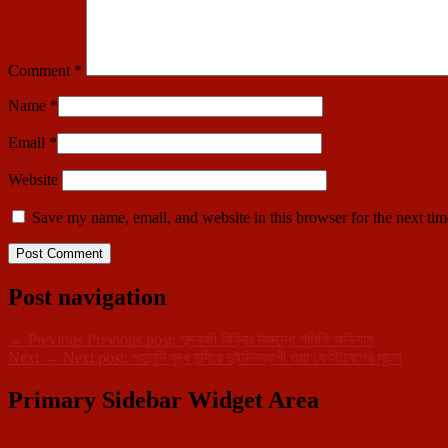
Comment
*
Name
*
Email
*
Website
Save my name, email, and website in this browser for the next ti
Post navigation
←
Previous
Previous post:
শব্দবাজী বিক্রির বিরুদ্ধে পুলিশি অভিযান
Next
→
Next post:
মহামুনি বুদ্ধ মন্দিরে দুইদিনব্যাপী ওয়া ফেস্টিবেলের সূচনা
Primary Sidebar Widget Area