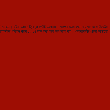
০টি দোকান। ঘটনা আসাম ত্রিপুরা গেইট এলাকায়। অল্পের জন্য রক্ষা পায় আসাম সেইলটেক্স
য়ক্ষতির পরিমান প্রায় ১০-১৫ লক্ষ টাকা হবে বলে জানা যায়। এলাকাবাসীর ধারনা আসামের