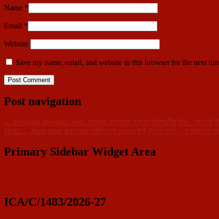
Name
*
Email
*
Website
Save my name, email, and website in this browser for the next ti
Post navigation
←
Previous
Previous post:
রাজ্যের খেলাধুলার জগতে অবিস্মরণীয় দিন – জিমনাষ্ট দীপ
Next
→
Next post:
জয়নগরের নবদিগন্তে ১৩ তম রাখী উৎসব পালন – মনুষ্যত্বের আ
Primary Sidebar Widget Area
ICA/C/1483/2026-27