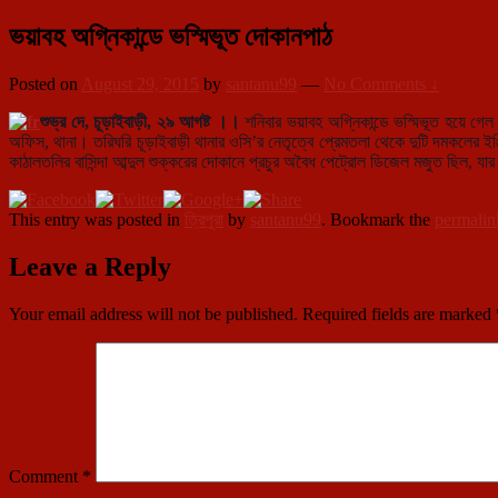
ভয়াবহ অগ্নিকান্ডে ভস্মিভূত দোকানপাঠ
Posted on
August 29, 2015
by
santanu99
—
No Comments ↓
শুভ্র দে, চূড়াইবাড়ী, ২৯ আগষ্ট ।।
শনিবার ভয়াবহ অগ্নিকান্ডে ভস্মিভূত হয়ে গেল
অফিস, থানা। তরিঘরি চূড়াইবাড়ী থানার ওসি’র নেতৃত্বে প্রেমতলা থেকে দুটি দমকলের ই
কাঠালতলির বাসিন্দা আব্দুল শুক্করের দোকানে প্রচুর অবৈধ পেট্রোল ডিজেল মজুত ছিল
This entry was posted in
ত্রিপুরা
by
santanu99
. Bookmark the
permalin
Leave a Reply
Your email address will not be published.
Required fields are marked
Comment
*