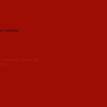
me I comment.
া কর্মকার অর্জুন পুরস্কারে ভূষিত
হ্বানে