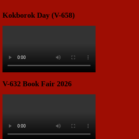
Kokborok Day (V-658)
V-632 Book Fair 2026