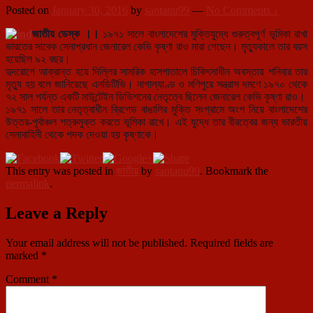
Posted on
January 30, 2016
by
santanu99
—
No Comments ↓
জাতীয় ডেস্ক ।।
১৯৭১ সালে বাংলাদেশের মুক্তিযুদ্ধে গুরুত্বপূর্ণ ভূমিকা রাখা
ভারতের সাবেক সেনাপ্রধান জেনারেল কেভি কৃষ্ণা রাও মারা গেছেন। মৃত্যুকালে তার বয়স
হয়েছিল ৯২ বছর।
হৃদরোগে আক্রান্ত হয়ে দিল্লির সামরিক হাসপাতালে চিকিৎসাধীন অবস্তায় শনিবার তার
মৃত্যু হয় বলে জানিয়েছে এনডিটিভি। নাগাল্যাণ্ড ও মণিপুরে সন্ত্রাস দমণে ১৯৭০ থেকে
৭২ সাল পর্যন্ত একটি মাউন্টেইন ডিভিশনের নেতৃত্বে ছিলেন জেনারেল কেভি কৃষ্ণা রাও।
১৯৭১ সালে তার নেতৃত্বাধীন ব্রিগেড বাঙালির মুক্তি সংগ্রামে অংশ নিয়ে বাংলাদেশের
উত্তর-পূর্বাঞ্চল শত্রুমুক্ত করতে ভূমিকা রাখে। এই যুদ্ধে তার বীরত্বের জন্য ভারতীয়
সেনাবাহিনী থেকে পদক দেওয়া হয় কৃষ্ণাকে।
This entry was posted in
জাতীয়
by
santanu99
. Bookmark the
permalink
.
Leave a Reply
Your email address will not be published.
Required fields are
marked
*
Comment
*