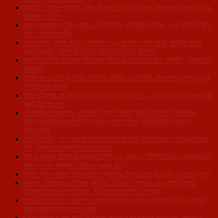
যানজট ও জবরদখলমুক্ত রাজধানী গড়তে কড়া পদক্ষেপ, আগরতলায় পুর নিগমের
উচ্ছেদ অভিযান
রেনুকা চাকমার অকাল প্রয়াণে শোকস্তব্ধ সাংস্কৃতিক অঙ্গন, শেষ শ্রদ্ধায় জুনি
রং ঢং কালচারাল টিম
‘দেশ বাঁচাও, মানুষ বাঁচাও’ স্লোগানে ১০ আগস্ট ‘জেল ভরো’ কর্মসূচি সফল
করার আহ্বান, বামপন্থী চার সংগঠনের সাংবাদিক সম্মেলন
স্বাধীনতা দিবস উপলক্ষে সিমান্তে পুলিশ-বিএসএফের যৌথ পেট্রলিং, নিরাপত্তা
জোরদার
গবাদি পশু ও বানরের অবাধ উৎপাতে অতিষ্ঠ খোয়াইবাসী, পশু আশ্রয়কেন্দ্র গড়ার
দাবিতে সরব জনতা
দক্ষিণ ত্রিপুরা জেলায় প্রশাসনিক প্রস্তুতি বৈঠক: ১২ আগস্ট আসছেন পঞ্চায়েত
মন্ত্রী কিশোর বর্মণ
গৌরাঙ্গটিলা বিদ্যালয়ে এলপিজি গ্যাসের পাসবই চুরির অভিযোগ, শিক্ষকের
বিরুদ্ধে দৃষ্টান্তমূলক শাস্তির দাবিতে জেলা শিক্ষা আধিকারিকের দ্বারস্থ
এসএফআই
স্বামী নিখোঁজ, সাত বছরের মেয়েকে নিয়ে অসহায় দিন কাটাচ্ছেন কলাছড়ার রুমা
দাস, প্রশাসনের হস্তক্ষেপের আবেদন
থাইবুং বাজারে বিজেপির প্রতিবাদ মিছিল ও পথসভা, সিপিআইএমের অপপ্রচারের
বিরুদ্ধে সরব প্রাক্তন বিধায়ক শঙ্কর রায়
খেজুর বাগান এলাকা থেকে চোর গ্রেফতার, উদ্ধার স্বর্ণের চেইন ও রুপোর নূপুর
আসন্ন পৌরসভা ও ভিলেজ কাউন্সিল নির্বাচনকে সামনে রেখে নয়াদিল্লিতে
ত্রিপুরা বিজেপির মেগা বৈঠক, দীর্ঘ আলোচনা শীর্ষ নেতৃত্বের
সাংবাদিকদের সঙ্গে সৌজন্য সাক্ষাতে বাইখোড়া থানার নবনিযুক্ত ওসি, অপরাধ
দমনে সমন্বিত উদ্যোগের বার্তা
ডুম্বুর জলাশয়ে মাছ ধরার নিষেধাজ্ঞা কার্যকরে গাফিলতির অভিযোগ, নজরদারি